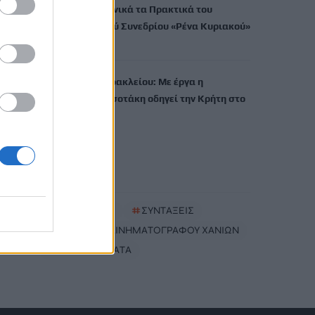
εκδίδει ηλεκτρονικά τα Πρακτικά του
Διεπιστημονικού Συνεδρίου «Ρένα Κυριακού»
7 Αυγούστου, 2026
ΔΕΕΠ (ΝΟΔΕ) Ηρακλείου: Με έργα η
κυβέρνηση Μητσοτάκη οδηγεί την Κρήτη στο
μέλλον
7 Αυγούστου, 2026
TRENDING
#
ΠΛΗΡΩΜΕΣ
#
ΣΥΝΤΑΞΕΙΣ
#
ΦΕΣΤΙΒΑΛ ΚΙΝΗΜΑΤΟΓΡΑΦΟΥ ΧΑΝΙΩΝ
#
ΑΠΟΛΙΘΩΜΑΤΑ