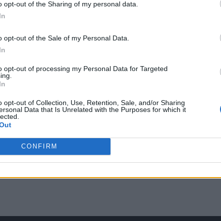
o opt-out of the Sharing of my personal data.
In
ΟΙΚΟΝΟΜΙΑ
o opt-out of the Sale of my Personal Data.
In
Ανησυχία για την επάρκεια
αεροπορικών καυσίμων
to opt-out of processing my Personal Data for Targeted
ing.
η
Πριν από μερικές μέρες, ο Μάικλ Ο’λίρι, διευθύνων
In
σύμβουλος της Ryanair, της μεγαλύτερης αεροπορικής
έπει
εταιρείας στην Ευρώπη με…
o opt-out of Collection, Use, Retention, Sale, and/or Sharing
ersonal Data that Is Unrelated with the Purposes for which it
ούν
Newsroom
lected.
7 Απριλίου, 2026
τα…
Out
CONFIRM