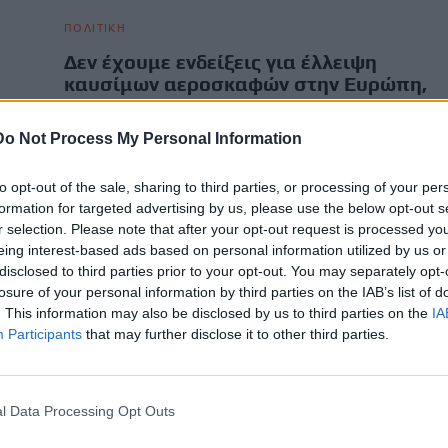
ΠΟΛΙΤΙΚΗ
Δεν έχουμε ενδείξεις για έλλειψη
καυσίμων αεροσκαφών στην Ευρώπη,
λέει ο Τζιτζικώστας
ρά
Do Not Process My Personal Information
α…
Για απουσία ενδείξεων έλλειψης καυσίμων αεροσκαφών
στην Ευρώπη τους επόμενους μήνες, παρά το ενεργειακό
σοκ που προκάλεσε ο…
to opt-out of the sale, sharing to third parties, or processing of your per
formation for targeted advertising by us, please use the below opt-out s
Newsroom
5 Ιουνίου, 2026
r selection. Please note that after your opt-out request is processed y
eing interest-based ads based on personal information utilized by us or
disclosed to third parties prior to your opt-out. You may separately opt-
losure of your personal information by third parties on the IAB’s list of
. This information may also be disclosed by us to third parties on the
IA
Participants
that may further disclose it to other third parties.
l Data Processing Opt Outs