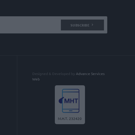
SUBSCRIBE
Designed & Developed by
Advance Services
Web
Μ.Η.Τ. 232420