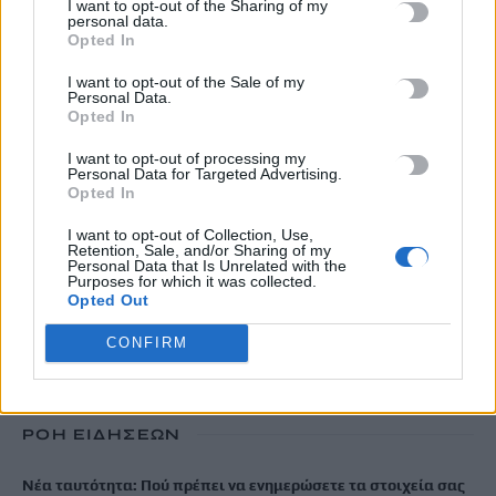
I want to opt-out of the Sharing of my
personal data.
Opted In
I want to opt-out of the Sale of my
Personal Data.
Opted In
ΔΙΕΘΝΗ
I want to opt-out of processing my
Τουρκική προεδρία: Παραπληροφόρηση
Personal Data for Targeted Advertising.
ότι η προμήθεια φυσικού αερίου από τη
Opted In
Ρωσία σταμάτησε λόγω αμερικανικού
I want to opt-out of Collection, Use,
LNG
Retention, Sale, and/or Sharing of my
Personal Data that Is Unrelated with the
Purposes for which it was collected.
Παραπληροφόρηση χαρακτηρίζει η τουρκική προεδρία τους
Opted Out
ισχυρισμούς ορισμένων μέσων ενημέρωσης της χώρας ότι «οι
αγορές ρωσικού φυσικού αερίου…
CONFIRM
Newsroom
18 Νοεμβρίου, 2025
ΡΟΗ ΕΙΔΗΣΕΩΝ
Νέα ταυτότητα: Πού πρέπει να ενημερώσετε τα στοιχεία σας