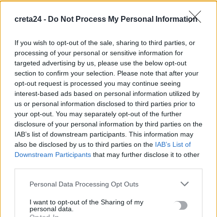
8 Αυγούστου, 2026
creta24 -
Do Not Process My Personal Information
Ενοίκια: Πότε γίνονται υποχρεωτικές οι πληρωμές μέσω
If you wish to opt-out of the sale, sharing to third parties, or
τραπεζών
processing of your personal or sensitive information for
8 Αυγούστου, 2026
targeted advertising by us, please use the below opt-out
section to confirm your selection. Please note that after your
opt-out request is processed you may continue seeing
Ισπανία: Η συγκινητική επανένωση γυναίκας με τα
interest-based ads based on personal information utilized by
γαϊδουράκια της μετά τις πυρκαγιές
us or personal information disclosed to third parties prior to
8 Αυγούστου, 2026
your opt-out. You may separately opt-out of the further
disclosure of your personal information by third parties on the
IAB’s list of downstream participants. This information may
Στις 19 Αυγούστου η γενική συνέλευση του συλλόγου
also be disclosed by us to third parties on the
IAB’s List of
κρεοπωλών Χανίων
Downstream Participants
that may further disclose it to other
8 Αυγούστου, 2026
third parties.
Personal Data Processing Opt Outs
Νέος κύκλος μαθημάτων Κινεζικής Γλώσσας στο
Πανεπιστήμιο Κρήτης για το ακαδημαϊκό έτος 2026-2027
I want to opt-out of the Sharing of my
personal data.
8 Αυγούστου, 2026