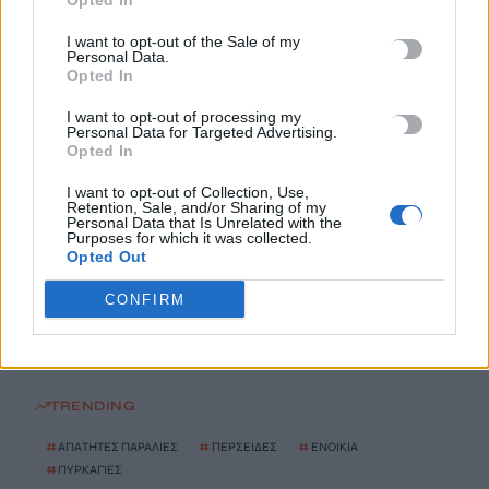
Opted In
I want to opt-out of the Sale of my
Άνοια: Ποια είναι τα επαγγέλματα που προστατεύουν τον
Personal Data.
εγκέφαλο
Opted In
8 Αυγούστου, 2026
I want to opt-out of processing my
Personal Data for Targeted Advertising.
Opted In
Επίδομα €391 από τον ΟΠΕΚΑ, χωρίς εισοδηματικά κριτήρια:
Η προϋπόθεση
I want to opt-out of Collection, Use,
Retention, Sale, and/or Sharing of my
8 Αυγούστου, 2026
Personal Data that Is Unrelated with the
Purposes for which it was collected.
Opted Out
Θεατρική αφήγηση «Έρευσεν ύδωρ» στο Δημοτικό Σχολείο
Κεφαλά
CONFIRM
8 Αυγούστου, 2026
TRENDING
#
ΑΠΑΤΗΤΕΣ ΠΑΡΑΛΙΕΣ
#
ΠΕΡΣΕΙΔΕΣ
#
ΕΝΟΙΚΙΑ
#
ΠΥΡΚΑΓΙΕΣ