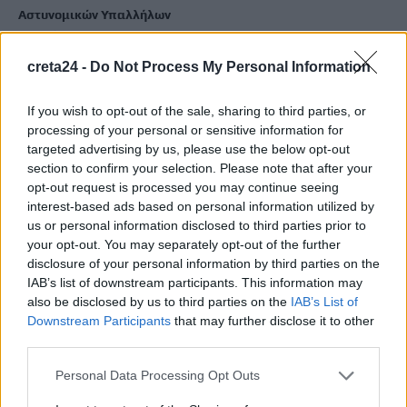
Αστυνομικών Υπαλλήλων
6 Αυγούστου, 2026
creta24 -
Do Not Process My Personal Information
Αγροτικές ενισχύσεις 2026: Πώς γίνεται η αίτηση στο myAGRO
που παρουσίασε ο Μητσοτάκης – Όλες οι προθεσμίες
If you wish to opt-out of the sale, sharing to third parties, or
processing of your personal or sensitive information for
6 Αυγούστου, 2026
targeted advertising by us, please use the below opt-out
section to confirm your selection. Please note that after your
Η αποκαλυπτική κατάθεση της συζύγου του Αφγανού: Πώς
opt-out request is processed you may continue seeing
γνωρίσαμε τη Λίσα, γιατί υποψιάστηκα ότι ήταν το πτώμα
interest-based ads based on personal information utilized by
στη βαλίτσα
us or personal information disclosed to third parties prior to
your opt-out. You may separately opt-out of the further
6 Αυγούστου, 2026
disclosure of your personal information by third parties on the
IAB’s list of downstream participants. This information may
Ηράκλειο: Ζημιά άνω του ενός εκατομμυρίου ευρώ στην
also be disclosed by us to third parties on the
IAB’s List of
ετήσια χρήση της ΔΕΠΑΝΑΛ
Downstream Participants
that may further disclose it to other
6 Αυγούστου, 2026
third parties.
Personal Data Processing Opt Outs
Η Ελλάδα υπέβαλε αίτημα για ενεργοποίηση της ρήτρας