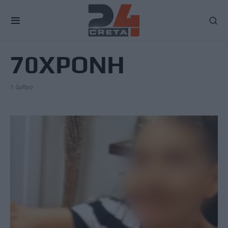
TAG
70ΧΡΟΝΗ
1 άρθρο