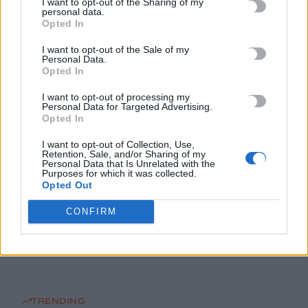
I want to opt-out of the Sharing of my
διαφυγής – Νέες επενδύσεις 1 δισ. έως το 2028 για την
personal data.
Ενέργεια
Opted In
6 Αυγούστου, 2026
I want to opt-out of the Sale of my
Personal Data.
Opted In
Στις φλόγες ξύλινο σπίτι στη Μεσαρά – Άμεση επέμβαση της
Πυροσβεστικής
I want to opt-out of processing my
Personal Data for Targeted Advertising.
6 Αυγούστου, 2026
Opted In
I want to opt-out of Collection, Use,
Στα έργα του ΒΟΑΚ Δήμας – Βολουδάκη
Retention, Sale, and/or Sharing of my
6 Αυγούστου, 2026
Personal Data that Is Unrelated with the
Purposes for which it was collected.
Opted Out
Ο Κυριάκος Μητσοτάκης στην παρουσίαση της πλατφόρμας
CONFIRM
myAGRO: «Η χώρα δεν μπορεί να είναι άλλο αιχμάλωτη του
ρουσφετιού»
6 Αυγούστου, 2026
TRENDING