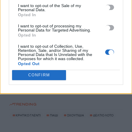
I want to opt-out of the Sale of my
Από τις 16 έως 24 Αυγούστου το Φεστιβάλ Γεύσεων & Τέχνης
Personal Data.
στην Κίσσαμο
Opted In
9 Αυγούστου, 2026
I want to opt-out of processing my
Personal Data for Targeted Advertising.
Opted In
Επίδομα αδείας: Μέχρι πότε καταβάλλεται – Τι χρήματα θα
λάβετε
I want to opt-out of Collection, Use,
Retention, Sale, and/or Sharing of my
9 Αυγούστου, 2026
Personal Data that Is Unrelated with the
Purposes for which it was collected.
Opted Out
Διαγνωστικές εξετάσεις: Υποχρεωτική ψηφιακή ανάρτηση
αποτελεσμάτων από 1η Σεπτεμβρίου
CONFIRM
9 Αυγούστου, 2026
TRENDING
#
ΚΡΗΤΙΚΟ ΓΛΕΝΤΙ
#
ΠΑΙΔΙ
#
ΣΚΟΥΠΙΔΙΑ
#
ΔΕΛΤΙΟ ΛΟΤΟ