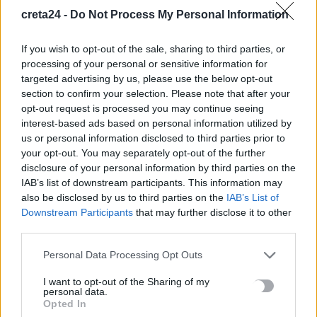
Ρουσσοχώρια: Κρητικό γλέντι με τον Δημήτρη Σπυριδάκη
creta24 -
Do Not Process My Personal Information
9 Αυγούστου, 2026
If you wish to opt-out of the sale, sharing to third parties, or
Η στιγμή που συλλαμβάνουν 21χρονο που είχε κλέψει
processing of your personal or sensitive information for
αυτοκίνητο με 2χρονο παιδί μέσα
targeted advertising by us, please use the below opt-out
9 Αυγούστου, 2026
section to confirm your selection. Please note that after your
opt-out request is processed you may continue seeing
interest-based ads based on personal information utilized by
Πέταξε στα σκουπίδια δελτίο Λότο αξίας 1 εκατ. ευρώ
us or personal information disclosed to third parties prior to
9 Αυγούστου, 2026
your opt-out. You may separately opt-out of the further
disclosure of your personal information by third parties on the
IAB’s list of downstream participants. This information may
Πόσο πειράζει να κοιμόμαστε με ανοιχτό ανεμιστήρα – Ο
also be disclosed by us to third parties on the
IAB’s List of
ειδικός απαντά
Downstream Participants
that may further disclose it to other
9 Αυγούστου, 2026
third parties.
Personal Data Processing Opt Outs
Ένα άγνωστο επίδομα για συνταξιούχους – Ποιες οι
προϋποθέσεις
I want to opt-out of the Sharing of my
personal data.
9 Αυγούστου, 2026
Opted In