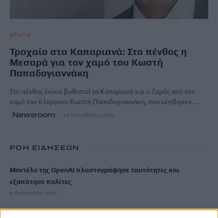
ΚΡΗΤΗ
Τροχαίο στα Καπαριανά: Στο πένθος η
Μεσαρά για τον χαμό του Κωστή
Παπαδογιαννάκη
Στο πένθος έχουν βυθιστεί τα Καπαριανά και ο Ζαρός από τον
χαμό του 63χρονου Κωστή Παπαδογιαννάκη, που «έσβησε»…
Newsroom
24 Οκτωβρίου, 2025
ΡΟΗ ΕΙΔΗΣΕΩΝ
Μοντέλο της OpenAI πλαστογράφησε ταυτότητες και
εξαπάτησε πολίτες
9 Αυγούστου, 2026