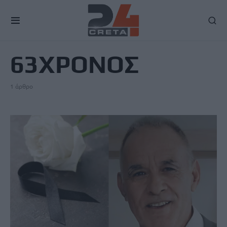
TAG
63ΧΡΟΝΟΣ
1 άρθρο