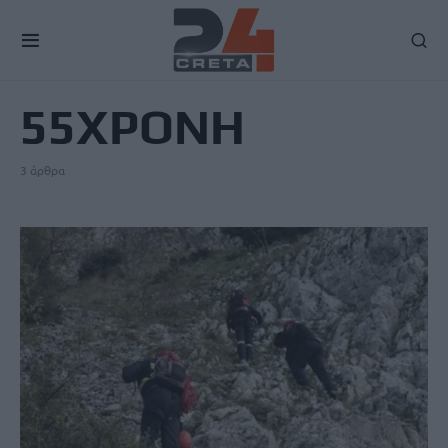
TAG
55ΧΡΟΝΗ
3 άρθρα