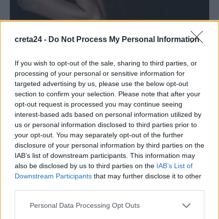
creta24 -
Do Not Process My Personal Information
If you wish to opt-out of the sale, sharing to third parties, or
ΚΟΙΝΩΝΙΑ
ΚΡΗΤΗ
processing of your personal or sensitive information for
targeted advertising by us, please use the below opt-out
Ηράκλειο: 45χρονος βασάνιζε την
section to confirm your selection. Please note that after your
σύντροφό του – «Με έκαιγε με τσιγάρο και
opt-out request is processed you may continue seeing
καυτό σίδερο»
interest-based ads based on personal information utilized by
us or personal information disclosed to third parties prior to
Τις μαρτυρικές στιγμές με ξυλοδαρμούς, καψίματα από σίδερο
your opt-out. You may separately opt-out of the further
και τσιγάρα, ακόμα και «παιχνίδια ασφυξίας», περιγράφει μια
disclosure of your personal information by third parties on the
γυναίκα στο…
IAB’s list of downstream participants. This information may
Newsroom
20 Οκτωβρίου, 2025
also be disclosed by us to third parties on the
IAB’s List of
Downstream Participants
that may further disclose it to other
third parties.
ΡΟΗ ΕΙΔΗΣΕΩΝ
Personal Data Processing Opt Outs
Νέα ταυτότητα: Πού πρέπει να ενημερώσετε τα στοιχεία σας