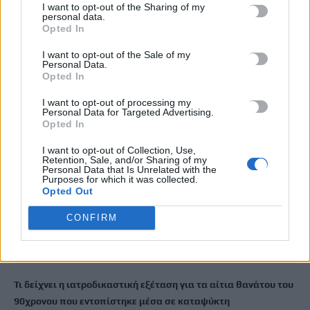
I want to opt-out of the Sharing of my
μετά την έκδοσή της
personal data.
Opted In
6 Αυγούστου, 2026
I want to opt-out of the Sale of my
Personal Data.
Ιδρώτας και διατροφή το καλοκαίρι: Ποιες τροφές προκαλούν
Opted In
κακοσμία
I want to opt-out of processing my
6 Αυγούστου, 2026
Personal Data for Targeted Advertising.
Opted In
Κάρτα Αγρότη: Τι αλλάζει από 28 Αυγούστου για τις
I want to opt-out of Collection, Use,
χρηματοδοτήσεις
Retention, Sale, and/or Sharing of my
Personal Data that Is Unrelated with the
6 Αυγούστου, 2026
Purposes for which it was collected.
Opted Out
Νέα χρηματοδότηση 1,5 εκατ. ευρώ για διαπλάτυνση του
CONFIRM
Αγιοβασιλιώτικου Παραλιακού Δρόμου
6 Αυγούστου, 2026
Τι δείχνει η ιατροδικαστική εξέταση για τα αίτια θανάτου του
90χρονου που εντοπίστηκε μέσα σε καταψύκτη