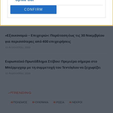
Σε συναγερμό ο Καναδάς – Δασική πυρκαγιά μαίνεται
CONFIRM
ανεξέλεγκτη από την Παρασκευή
10 Αυγούστου, 2026
«Εξοικονομώ – Επιχειρώ»: Παράταση έως τις 30 Νοεμβρίου
για περισσότερες από 400 επιχειρήσεις
10 Αυγούστου, 2026
Ευρωπαϊκό Πρωτάθλημα Στίβου: Πρεμιέρα σήμερα στο
Μπέρμιγχαμ με τη συμμετοχή του Τεντόγλου να ξεχωρίζει
10 Αυγούστου, 2026
TRENDING
#
ΠΟΛΕΜΟΣ
#
ΟΥΚΡΑΝΙΑ
#
ΡΩΣΙΑ
#
ΝΕΚΡΟΙ