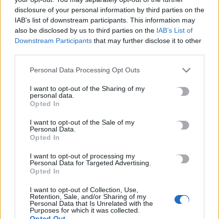
disclosure of your personal information by third parties on the
IAB’s list of downstream participants. This information may
Ουκρανικά πλήγματα στη Ρωσία: Σφυροκόπημα με 456
also be disclosed by us to third parties on the
IAB’s List of
drones, αναφορές για νεκρούς
Downstream Participants
that may further disclose it to other
10 Αυγούστου, 2026
third parties.
Personal Data Processing Opt Outs
Φωτιά στον Κουβαρά: Ρεπόρτερ της ΕΡΤ έσωσε χελώνα με
εγκαύματα από τις φλόγες
I want to opt-out of the Sharing of my
personal data.
10 Αυγούστου, 2026
Opted In
I want to opt-out of the Sale of my
Voucher για παιδικούς σταθμούς: Σήμερα τα προσωρινά
Personal Data.
αποτελέσματα, η προθεσμία για τις ενστάσεις
Opted In
10 Αυγούστου, 2026
I want to opt-out of processing my
Personal Data for Targeted Advertising.
Opted In
ΒΟΑΚ: Σεπτέμβριο η παράδοση των 10,2 χλμ του Νεάπολη-
Άγιος Νικόλαος – Οι απαλλοτριώσεις, οι αποζημιώσεις και το
I want to opt-out of Collection, Use,
Retention, Sale, and/or Sharing of my
«ψαλίδι»
Personal Data that Is Unrelated with the
Purposes for which it was collected.
10 Αυγούστου, 2026
Opted Out