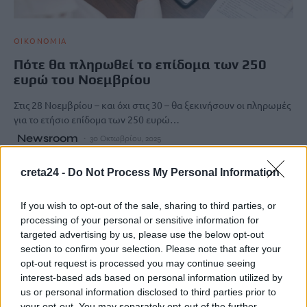
ΟΙΚΟΝΟΜΙΑ
Πότε θα πληρωθεί το επίδομα των 250
ευρώ του Νοεμβρίου
Στις 28 Νοεμβρίου – και όχι στις 30 – θα ξεκινήσουν οι πληρωμές
για το ετήσιο επίδομα των 250 ευρώ…
Newsroom
30 Οκτωβρίου, 2025
creta24 -
Do Not Process My Personal Information
ΡΟΗ ΕΙΔΗΣΕΩΝ
If you wish to opt-out of the sale, sharing to third parties, or
Νέα τηλεφωνική απάτη με «βιτρίνα» το ΚΕΠ Γαζίου
processing of your personal or sensitive information for
10 Αυγούστου, 2026
targeted advertising by us, please use the below opt-out
section to confirm your selection. Please note that after your
opt-out request is processed you may continue seeing
Προσωπικός Βοηθός: Στις 24 Αυγούστου ανοίγει η πλατφόρμα
interest-based ads based on personal information utilized by
για νέες αιτήσεις – Τι αλλάζει
us or personal information disclosed to third parties prior to
10 Αυγούστου, 2026
your opt-out. You may separately opt-out of the further