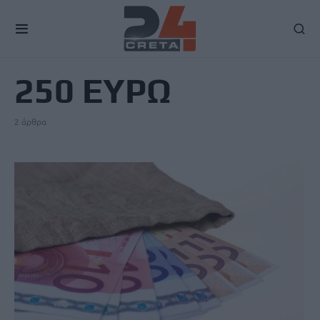
TAG
250 ΕΥΡΩ
2 άρθρα