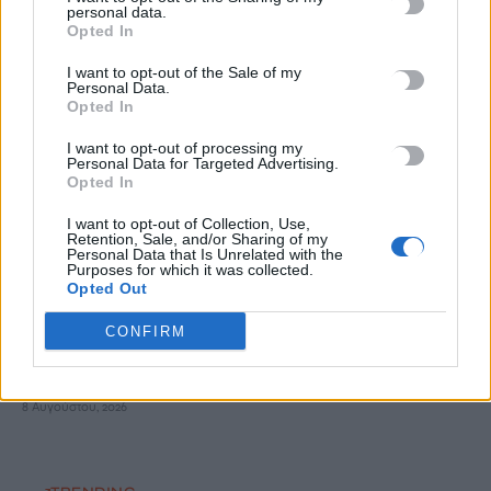
personal data.
Opted In
Δεκαπενταύγουστος: Πώς θα πληρωθούν όσοι εργαστούν –
Αναλυτικά οι αργίες του έτους
I want to opt-out of the Sale of my
Personal Data.
8 Αυγούστου, 2026
Opted In
I want to opt-out of processing my
«Ergani app»: Νέα εφαρμογή για εργοδότες – Πώς θα κάνετε
Personal Data for Targeted Advertising.
Opted In
πρόσληψη μέσω κινητού
8 Αυγούστου, 2026
I want to opt-out of Collection, Use,
Retention, Sale, and/or Sharing of my
Personal Data that Is Unrelated with the
Χανιά: Δίκτυο περισσότερων από 60 κρηνών προσφέρει
Purposes for which it was collected.
Opted Out
δωρεάν πόσιμο νερό σε δημόσιους χώρους
8 Αυγούστου, 2026
CONFIRM
Δύο συναυλίες του Νίκου Ανδρουλάκη στο Ηράκλειο
8 Αυγούστου, 2026