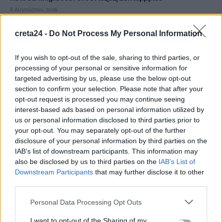
8 Αυγούστου, 2026
creta24 -
Do Not Process My Personal Information
Τα κύματα καύσωνα στην Ιταλία, τη Γαλλία και την Ισπανία
θα αλλάξουν τη γεύση των ευρωπαϊκών κρασιών
If you wish to opt-out of the sale, sharing to third parties, or
8 Αυγούστου, 2026
processing of your personal or sensitive information for
targeted advertising by us, please use the below opt-out
Λεύκανση δοντιών: Συμβουλές ειδικών για ένα πιο λαμπερό
section to confirm your selection. Please note that after your
opt-out request is processed you may continue seeing
χαμόγελο
interest-based ads based on personal information utilized by
8 Αυγούστου, 2026
us or personal information disclosed to third parties prior to
your opt-out. You may separately opt-out of the further
Τρόμος για δύτες: Ήρθαν πρόσωπο με πρόσωπο με λευκό
disclosure of your personal information by third parties on the
IAB’s list of downstream participants. This information may
καρχαρία
also be disclosed by us to third parties on the
IAB’s List of
8 Αυγούστου, 2026
Downstream Participants
that may further disclose it to other
third parties.
Έως τις 31 Αυγούστου οι θερινές εκπτώσεις – Ποιες οι
Personal Data Processing Opt Outs
υποχρεώσεις των επιχειρήσεων
8 Αυγούστου, 2026
I want to opt-out of the Sharing of my