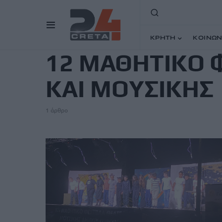
TAG
ΚΡΗΤΗ
ΚΟΙΝΩΝ
12 ΜΑΘΗΤΙΚΟ 
ΚΑΙ ΜΟΥΣΙΚΗΣ
1 άρθρο