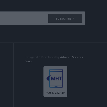
SUBSCRIBE
Designed & Developed by
Advance Services
Web
Μ.Η.Τ. 232420