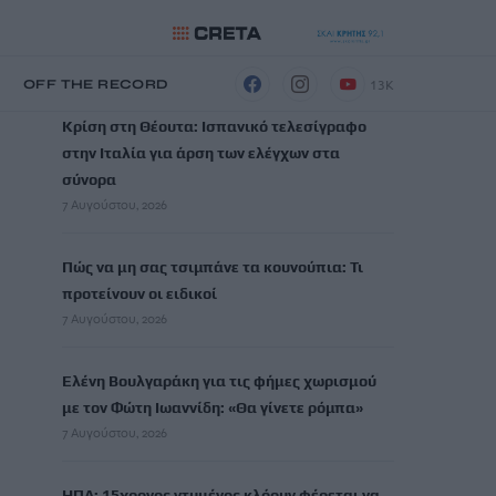
ΡΟΗ ΕΙΔΗΣΕΩΝ
13K
Η
OFF THE RECORD
Κρίση στη Θέουτα: Ισπανικό τελεσίγραφο
στην Ιταλία για άρση των ελέγχων στα
σύνορα
7 Αυγούστου, 2026
Πώς να μη σας τσιμπάνε τα κουνούπια: Τι
προτείνουν οι ειδικοί
7 Αυγούστου, 2026
Ελένη Βουλγαράκη για τις φήμες χωρισμού
με τον Φώτη Ιωαννίδη: «Θα γίνετε ρόμπα»
7 Αυγούστου, 2026
ΗΠΑ: 15χρονος ντυμένος κλόουν φέρεται να