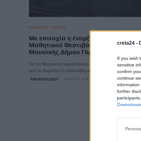
ΗΡΑΚΛΕΙΟ
ΚΡΗΤΗ
Με επιτυχία η έναρξη του 12ου
creta24 -
Μαθητικού Φεστιβάλ Θεάτρου και
Μουσικής Δήμου Γόρτυνας
If you wish 
Με τις θεατρικές παραστάσεις «Η τελευταία μαύρη γάτα»,
sensitive in
από το Δημοτικό Σχολείο Βαγιονιάς και «Ο αγώνας για τ
confirm you
continue se
Newsroom
29 Μαΐου, 2026
information 
further disc
participants
Downstream 
Persona