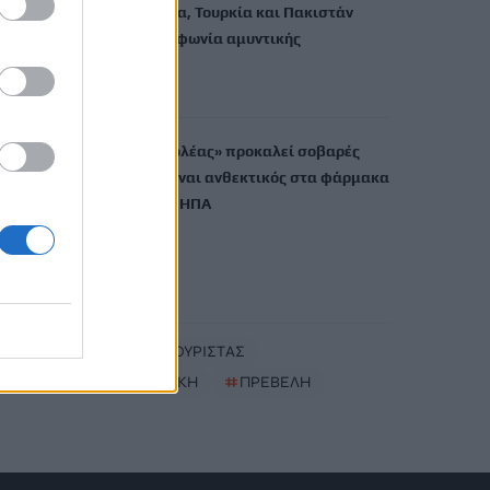
Σαουδική Αραβία, Τουρκία και Πακιστάν
υπέγραψαν συμφωνία αμυντικής
συνεργασίας
7 Αυγούστου, 2026
Μύκητας-«εισβολέας» προκαλεί σοβαρές
λοιμώξεις και είναι ανθεκτικός στα φάρμακα
– Ανησυχία στις ΗΠΑ
7 Αυγούστου, 2026
TRENDING
#
ΗΠΑ
#
ΤΟΥΡΙΣΤΑΣ
#
ΔΥΤΙΚΗ ΑΤΤΙΚΗ
#
ΠΡΕΒΕΛΗ