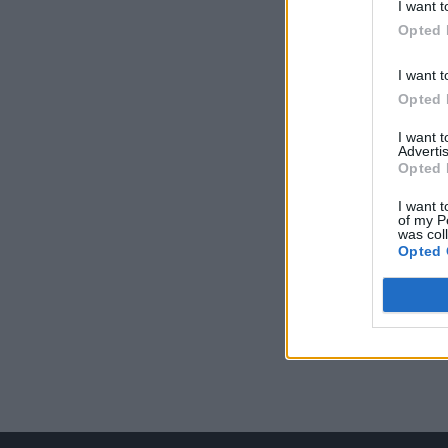
I want t
Opted 
I want t
Opted 
I want 
Advertis
Opted 
I want t
of my P
was col
Opted 