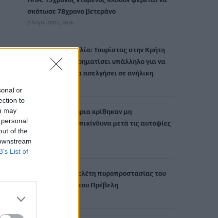
σκότωσε 78χρονο βετεράνο
7 Αυγούστου, 2026
Σοβαρή καταγγελία: Τουρίστας στην Κρήτη
επιχείρησε να χρηματίσει υπάλληλο για να
του επιτρέψει να ασελγήσει σε ανήλικη
7 Αυγούστου, 2026
sonal or
ection to
ou may
Επτά στα 10 κτήρια κρίθηκαν μη
 personal
κατοικήσιμα ή επικίνδυνα μετά τις αυτοψίες
out of the
στη Δυτ. Αττική
 downstream
7 Αυγούστου, 2026
B’s List of
Στον «πάγο» η μελέτη πυροπροστασίας του
Φοινικόδασους του Πρέβελη
7 Αυγούστου, 2026