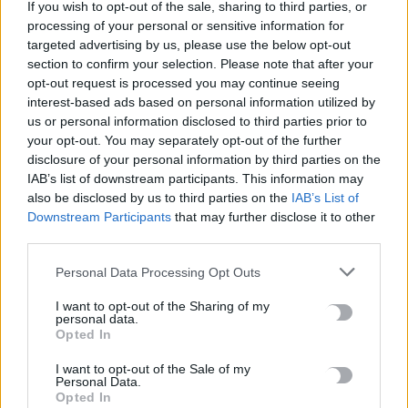
If you wish to opt-out of the sale, sharing to third parties, or
processing of your personal or sensitive information for
Ρέθυμνο: Φωτιά σε διαμέρισμα – Απεγκλωβίστηκε ένα άτομο
targeted advertising by us, please use the below opt-out
7 Αυγούστου, 2026
section to confirm your selection. Please note that after your
opt-out request is processed you may continue seeing
interest-based ads based on personal information utilized by
Εκδήλωση για την 82η Επέτειο της Μεγάλης Κύκλωσης της
us or personal information disclosed to third parties prior to
Εμπάρου και τιμή στη Μνήμη των ηρώων
your opt-out. You may separately opt-out of the further
7 Αυγούστου, 2026
disclosure of your personal information by third parties on the
IAB’s list of downstream participants. This information may
also be disclosed by us to third parties on the
IAB’s List of
Downstream Participants
that may further disclose it to other
TRENDING
third parties.
#
ΠΛΗΡΩΜΕΣ
#
ΣΥΝΤΑΞΕΙΣ
Personal Data Processing Opt Outs
#
ΦΕΣΤΙΒΑΛ ΚΙΝΗΜΑΤΟΓΡΑΦΟΥ ΧΑΝΙΩΝ
#
ΑΠΟΛΙΘΩΜΑΤΑ
I want to opt-out of the Sharing of my
personal data.
Opted In
I want to opt-out of the Sale of my
Personal Data.
ΣΧΕΤΙΚΆ ΆΡΘΡΑ
Opted In