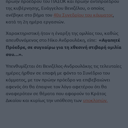
πρώην προέδρου του ΠΑΣΟΚ και πρώην αντιπροέδρου
της κυβέρνησης, Ευάγγελου Βενιζέλου, ο οποίος
ανέβηκε στο βήμα του
40υ Συνεδρίου του κόμματος
,
κατά τη 2η ημέρα εργασιών.
Χαρακτηριστική ήταν η έναρξη της ομιλίας του, καθώς
απευθυνόμενος στο Νίκο Ανδρουλάκη, είπε:
«Αγαπητέ
Πρόεδρε, σε συγχαίρω για τη χθεσινή στιβαρή ομιλία
σου…».
Υπενθυμίζεται ότι Βενιζέλος-Ανδρουλάκης τις τελευταίες
ημέρες ήρθαν σε επαφή με φόντο το Συνέδριο του
κόμματος, με τον πρώην πρόεδρο να επιβεβαιώνει
αφενός ότι θα έπαιρνε τον λόγο αφετέρου ότι θα
αναφερόταν σε θέματα που αφορούν το Κράτος
Δικαίου και κυρίως την υπόθεση των
υποκλοπών.