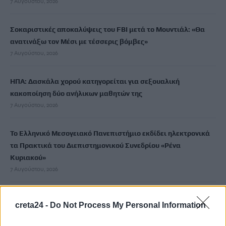
7 Αυγούστου, 2026
Σοκαριστικές αποκαλύψεις του FBI μετά το Μουντιάλ: «Θα
ανατινάξω τον Μέσι με τέσσερις βόμβες»
7 Αυγούστου, 2026
ΗΠΑ: Δασκάλα χορού κατηγορείται για σεξουαλική
κακοποίηση δύο ανήλικων μαθητών της
7 Αυγούστου, 2026
Το Ελληνικό Μεσογειακό Πανεπιστήμιο εκδίδει ηλεκτρονικά
τα Πρακτικά του Διεπιστημονικού Συνεδρίου «Ρένα
Κυριακού»
7 Αυγούστου, 2026
ΔΕΕΠ (ΝΟΔΕ) Ηρακλείου: Με έργα η κυβέρνηση Μητσοτάκη
creta24 -
Do Not Process My Personal Information
οδηγεί την Κρήτη στο μέλλον
7 Αυγούστου, 2026