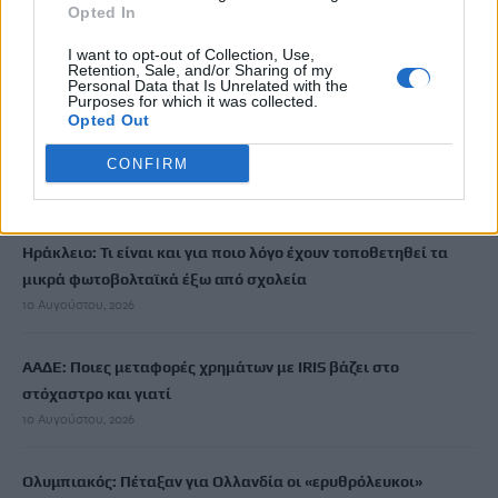
Opted In
Πέντε νεκροί σε ρωσική επίθεση στο Χάρκιβ, 12 νεκροί σε
ουκρανική επίθεση στο Ταταρστάν
I want to opt-out of Collection, Use,
Retention, Sale, and/or Sharing of my
10 Αυγούστου, 2026
Personal Data that Is Unrelated with the
Purposes for which it was collected.
Opted Out
Στον Εισαγγελέα πιλότος και ιδιοκτήτης του ελικοπτέρου που
CONFIRM
προσγειώθηκε στο Σαρακήνικο της Μήλου
10 Αυγούστου, 2026
Ηράκλειο: Τι είναι και για ποιο λόγο έχουν τοποθετηθεί τα
μικρά φωτοβολταϊκά έξω από σχολεία
10 Αυγούστου, 2026
ΑΑΔΕ: Ποιες μεταφορές χρημάτων με IRIS βάζει στο
στόχαστρο και γιατί
10 Αυγούστου, 2026
Ολυμπιακός: Πέταξαν για Ολλανδία οι «ερυθρόλευκοι»