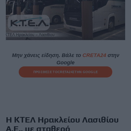
Μην χάνεις είδηση. Βάλε το
CRETA24
στην
Google
ΠΡΟΣΘΕΣΕ ΤΟ
CRETA24
ΣΤΗΝ GOOGLE
Η ΚΤΕΛ Ηρακλείου Λασιθίου
Α.Ε., με σταθερό