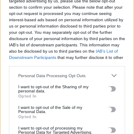
targeted advertising by us, please use the below opt-out
section to confirm your selection. Please note that after your
ΡΟΗ ΕΙΔΗΣΕΩΝ
opt-out request is processed you may continue seeing
interest-based ads based on personal information utilized by
Συνεχίζεται η Παραδοσιακή Στράτα του Δήμου Χανίων
us or personal information disclosed to third parties prior to
10 Αυγούστου, 2026
your opt-out. You may separately opt-out of the further
disclosure of your personal information by third parties on the
IAB’s list of downstream participants. This information may
Οι ακραίοι καύσωνες και η ξηρασία αλλάζουν την οικονομία
also be disclosed by us to third parties on the
IAB’s List of
της Ευρώπης
Downstream Participants
that may further disclose it to other
10 Αυγούστου, 2026
third parties.
Personal Data Processing Opt Outs
ΟΦΗ: Νέα παράταση στα εισιτήρια διαρκείας – Μέχρι τις 16
Αυγούστου η διάθεση
I want to opt-out of the Sharing of my
personal data.
10 Αυγούστου, 2026
Opted In
I want to opt-out of the Sale of my
Ο Λούκα Γκουαντανίνο θα τιμηθεί στο Φεστιβάλ Βενετίας για
Personal Data.
την προσφορά του στον κινηματογράφο
Opted In
10 Αυγούστου, 2026
I want to opt-out of processing my
Personal Data for Targeted Advertising.