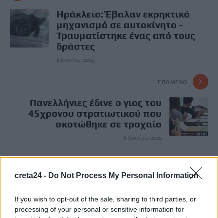
Ηράκλειο: Έβαλαν εκρηκτικό
μηχανισμό σε αυτοκίνητο -
Τραυματίστηκε ένας από τους
δράστες
6 Ιουνίου, 2025
ΕΠΌΜΕΝΟ
Πανελλήνιες έδινε ο γιος του
45χρονου στρατιωτικού που
σκοτώθηκε σε τροχαίο
6 Ιουνίου, 2025
Μην χάνεις είδηση. Βάλε το
CRETA24
στην
creta24 -
Do Not Process My Personal Information
Google
If you wish to opt-out of the sale, sharing to third parties, or
ΠΡΟΣΘΕΣΕ ΤΟ
CRETA24
ΣΤΗΝ GOOGLE
processing of your personal or sensitive information for