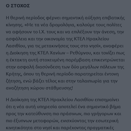
Ο ΣΤΟΧΟΣ
Η θερινή περίοδος φέρνει σημαντική αύξηση επιβατικής
κίνησης. «Με τα νέα δρομολόγια, καλούμε τους πολίτες
να αφήσουν το Ι.Χ. τους και να επιλέξουν την άνεση, την
ασφάλεια και την οικονομία της ΚΤΕΛ Ηρακλείου
Λασιθίου, για τις μετακινήσεις τους στο νησί», αναφέρει
η Διοίκηση της ΚΤΕΛ Χανίων – Ρεθύμνου, και τονίζει πως
η έκτακτη αυτή στοχευμένη παρέμβαση επικεντρώνεται
στην ασφαλή διασύνδεση των δύο μεγάλων πόλεων της
Κρήτης, όπου τη θερινή περίοδο παρατηρείται έντονη
ζήτηση, ενώ βάζει τέλος και στην ταλαιπωρία για την
αναζήτηση χώρου στάθμευσης!
Η Διοίκηση της ΚΤΕΛ Ηρακλείου Λασιθίου επισημαίνει
ότι η νέα αυτή υπηρεσία αποτελεί ένα σημαντικό βήμα
προς την κατεύθυνση πιο πράσινων, πιο γρήγορων και
πιο έξυπνων μεταφορών, ενισχύοντας την εσωτερική
κινητικότητα στο νησί και παρέχοντας πραγματικές