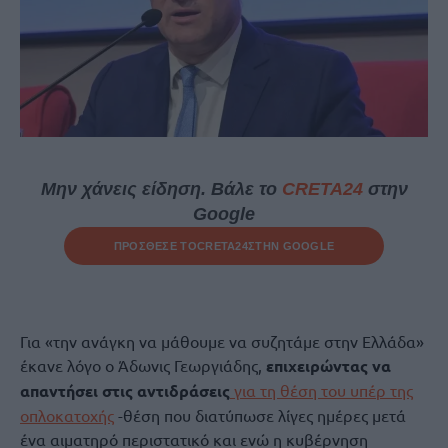
Μην χάνεις είδηση. Βάλε το
CRETA24
στην
Google
ΠΡΟΣΘΕΣΕ ΤΟ
CRETA24
ΣΤΗΝ GOOGLE
Για «την ανάγκη να μάθουμε να συζητάμε στην Ελλάδα»
έκανε λόγο ο Άδωνις Γεωργιάδης,
επιχειρώντας να
απαντήσει στις αντιδράσεις
για τη θέση του υπέρ της
οπλοκατοχής
-θέση που διατύπωσε λίγες ημέρες μετά
ένα αιματηρό περιστατικό και ενώ η κυβέρνηση