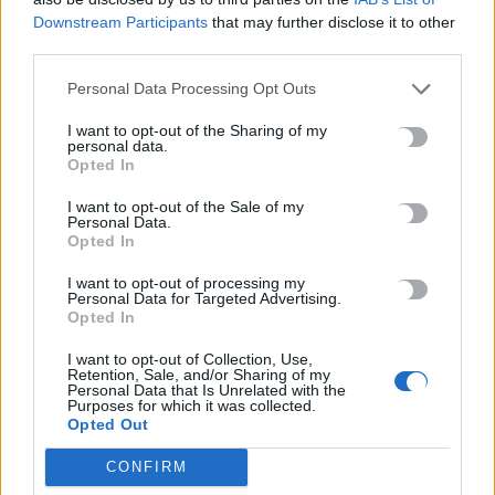
Google
Downstream Participants
that may further disclose it to other
third parties.
ΠΡΟΣΘΕΣΕ ΤΟ
CRETA24
ΣΤΗΝ GOOGLE
Personal Data Processing Opt Outs
I want to opt-out of the Sharing of my
ΡΟΗ ΕΙΔΗΣΕΩΝ
personal data.
Opted In
Νέα ταυτότητα: Πού πρέπει να ενημερώσετε τα στοιχεία σας
I want to opt-out of the Sale of my
μετά την έκδοσή της
Personal Data.
6 Αυγούστου, 2026
Opted In
I want to opt-out of processing my
Ιδρώτας και διατροφή το καλοκαίρι: Ποιες τροφές προκαλούν
Personal Data for Targeted Advertising.
Opted In
κακοσμία
6 Αυγούστου, 2026
I want to opt-out of Collection, Use,
Retention, Sale, and/or Sharing of my
Personal Data that Is Unrelated with the
Purposes for which it was collected.
Κάρτα Αγρότη: Τι αλλάζει από 28 Αυγούστου για τις
Opted Out
χρηματοδοτήσεις
6 Αυγούστου, 2026
CONFIRM