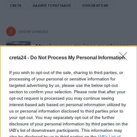
CRETA
ΑΔΩΝΙΣ ΓΕΡΩΓΙΑΔΗΣ
ΟΠΛΟΚΑΤΟΧΗ
ΠΡΟΗΓΟΎΜΕΝΟ
Μπαίνουν οι πρώτες ποσότητες
νερού στο φράγμα Μπραμιανών
creta24 -
Do Not Process My Personal Information
8 Νοεμβρίου, 2025
If you wish to opt-out of the sale, sharing to third parties, or
ΕΠΌΜΕΝΟ
processing of your personal or sensitive information for
targeted advertising by us, please use the below opt-out
Βορίζια: Εκτός Κρήτης και σε
section to confirm your selection. Please note that after your
διαφορετικές φυλακές οι δύο
opt-out request is processed you may continue seeing
προφυλακισμένοι
interest-based ads based on personal information utilized by
us or personal information disclosed to third parties prior to
8 Νοεμβρίου, 2025
your opt-out. You may separately opt-out of the further
disclosure of your personal information by third parties on the
IAB’s list of downstream participants. This information may
Μην χάνεις είδηση. Βάλε το
CRETA24
στην
also be disclosed by us to third parties on the
IAB’s List of