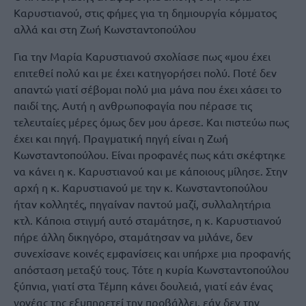
Καρυστιανού, στις φήμες για τη δημιουργία κόμματος
αλλά και στη Ζωή Κωνσταντοπούλου
Για την Μαρία Καρυστιανού σχολίασε πως «μου έχει
επιτεθεί πολύ και με έχει κατηγορήσει πολύ. Ποτέ δεν
απαντώ γιατί σέβομαι πολύ μια μάνα που έχει χάσει το
παιδί της. Αυτή η ανθρωποφαγία που πέρασε τις
τελευταίες μέρες όμως δεν μου άρεσε. Και πιστεύω πως
έχει και πηγή. Πραγματική πηγή είναι η Ζωή
Κωνσταντοπούλου. Είναι προφανές πως κάτι σκέφτηκε
να κάνει η κ. Καρυστιανού και με κάποιους μίλησε. Στην
αρχή η κ. Καρυστιανού με την κ. Κωνσταντοπούλου
ήταν κολλητές, πηγαίναν παντού μαζί, συλλαλητήρια
κτλ. Κάποια στιγμή αυτό σταμάτησε, η κ. Καρυστιανού
πήρε άλλη δικηγόρο, σταμάτησαν να μιλάνε, δεν
συνεχίσανε κοινές εμφανίσεις και υπήρχε μια προφανής
απόσταση μεταξύ τους. Τότε η κυρία Κωνσταντοπούλου
ξύπνια, γιατί στα Τέμπη κάνει δουλειά, γιατί εάν ένας
γονέας της εξυπηρετεί την προβάλλει, εάν δεν την