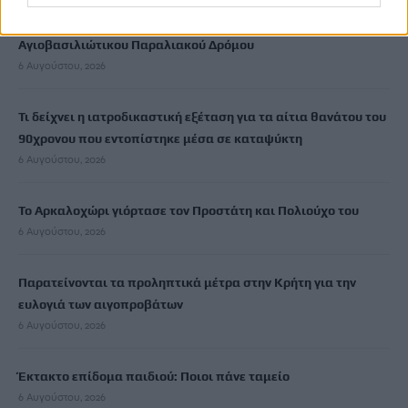
Νέα χρηματοδότηση 1,5 εκατ. ευρώ για διαπλάτυνση του
Αγιοβασιλιώτικου Παραλιακού Δρόμου
6 Αυγούστου, 2026
Τι δείχνει η ιατροδικαστική εξέταση για τα αίτια θανάτου του
90χρονου που εντοπίστηκε μέσα σε καταψύκτη
6 Αυγούστου, 2026
Το Αρκαλοχώρι γιόρτασε τον Προστάτη και Πολιούχο του
6 Αυγούστου, 2026
Παρατείνονται τα προληπτικά μέτρα στην Κρήτη για την
ευλογιά των αιγοπροβάτων
6 Αυγούστου, 2026
Έκτακτο επίδομα παιδιού: Ποιοι πάνε ταμείο
6 Αυγούστου, 2026