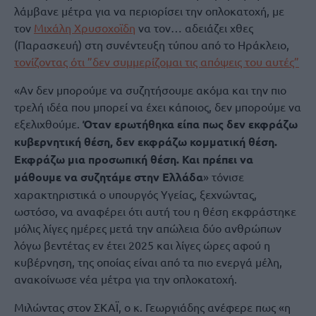
λάμβανε μέτρα για να περιορίσει την οπλοκατοχή, με
τον
Μιχάλη Χρυσοχοϊδη
να τον… αδειάζει χθες
(Παρασκευή) στη συνέντευξη τύπου από το Ηράκλειο,
τονίζοντας ότι ”δεν συμμερίζομαι τις απόψεις του αυτές”
«Αν δεν μπορούμε να συζητήσουμε ακόμα και την πιο
τρελή ιδέα που μπορεί να έχει κάποιος, δεν μπορούμε να
εξελιχθούμε.
Όταν ερωτήθηκα είπα πως δεν εκφράζω
κυβερνητική θέση, δεν εκφράζω κομματική θέση.
Εκφράζω μια προσωπική θέση. Και πρέπει να
μάθουμε να συζητάμε στην Ελλάδα
» τόνισε
χαρακτηριστικά ο υπουργός Υγείας, ξεχνώντας,
ωστόσο, να αναφέρει ότι αυτή του η θέση εκφράστηκε
μόλις λίγες ημέρες μετά την απώλεια δύο ανθρώπων
λόγω βεντέτας εν έτει 2025 και λίγες ώρες αφού η
κυβέρνηση, της οποίας είναι από τα πιο ενεργά μέλη,
ανακοίνωσε νέα μέτρα για την οπλοκατοχή.
Μιλώντας στον ΣΚΑΪ, ο κ. Γεωργιάδης ανέφερε πως «η