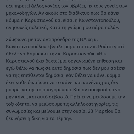
εξυπηρετεί άλλος γονέας τον υβρίζει, πχ τους γονείς των
μηχανοδηγών. Αν ακούς στο διαδίκτυο πως θα κάνει
κόμμα η Καρυστιανού και είσαι η Κωνσταντοπούλου,
ανησυχείς πολιτικά; Κατά τη γνώμη μου πάρα πολύ».
Σύμφωνα με τον αντιπρόεδρο της ΝΔ «η κ.
Κωνσταντοπούλου έβγαλε μπροστά τον κ. Ρούτσι γιατί
ήθελε να θαμπώσει την κ. Καρυστιανού». «Η κ.
Καρυστιανού έχει δεχτεί μια οργανωμένη επίθεση και
εγώ θέλω να πως σε αυτό δημόσια πως δεν μου αρέσει
να της επιτίθενται δημόσια, εάν θέλει να κάνει κόμμα
έχει κάθε δικαίωμα να το κάνει και κανένας μας δεν
μπορεί να της το απαγορεύσει. Και αν αποφασίσει να
μην κάνει, και αυτό σεβαστό. Πρέπει να μειώσουμε την
τοξικότητα, να μειώσουμε τις αλληλοκατηγορίες, τις
συνωμοσίες και μείνουμε στην ουσία. 23 Μαρτίου θα
ξεκινήσει η δίκη για τα Τέμπη».