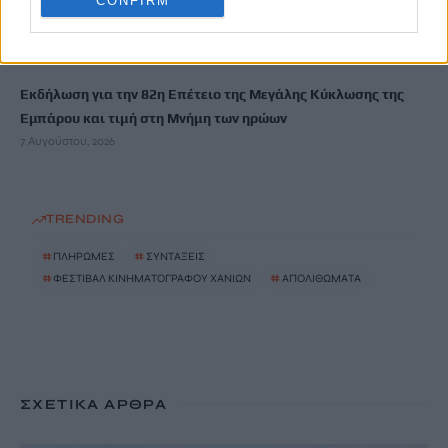
CONFIRM
Ρέθυμνο: Φωτιά σε διαμέρισμα – Απεγκλωβίστηκε ένα άτομο
7 Αυγούστου, 2026
Εκδήλωση για την 82η Επέτειο της Μεγάλης Κύκλωσης της
Εμπάρου και τιμή στη Μνήμη των ηρώων
7 Αυγούστου, 2026
TRENDING
#
ΠΛΗΡΩΜΕΣ
#
ΣΥΝΤΑΞΕΙΣ
#
ΦΕΣΤΙΒΑΛ ΚΙΝΗΜΑΤΟΓΡΑΦΟΥ ΧΑΝΙΩΝ
#
ΑΠΟΛΙΘΩΜΑΤΑ
ΣΧΕΤΙΚΆ ΆΡΘΡΑ