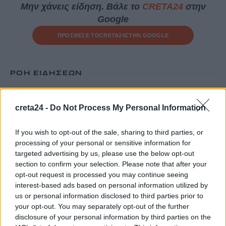
Μην χάνεις είδηση. Βάλε το
CRETA24
στην
Google
ΠΡΟΣΘΕΣΕ ΤΟ
CRETA24
ΣΤΗΝ GOOGLE
ΡΟΗ ΕΙΔΗΣΕΩΝ
Πότε πληρώνονται οι συντάξεις Σεπτεμβρίου
creta24 -
Do Not Process My Personal Information
7 Αυγούστου, 2026
If you wish to opt-out of the sale, sharing to third parties, or
Ξεκινούν οι ετήσιες Καλοκαιρινές Εκθέσεις του Φεστιβάλ
processing of your personal or sensitive information for
Κινηματογράφου Χανίων
targeted advertising by us, please use the below opt-out
7 Αυγούστου, 2026
section to confirm your selection. Please note that after your
opt-out request is processed you may continue seeing
interest-based ads based on personal information utilized by
Ισπανία: Απολιθώματα αποκαλύπτουν ότι οι πρώτοι
us or personal information disclosed to third parties prior to
Ευρωπαίοι ίσως ασκούσαν κανιβαλισμό
your opt-out. You may separately opt-out of the further
7 Αυγούστου, 2026
disclosure of your personal information by third parties on the