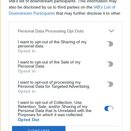
IAB’s list of downstream participants. This information may
also be disclosed by us to third parties on the
IAB’s List of
Σοκαριστικές αποκαλύψεις του FBI μετά το Μουντιάλ: «Θα
Downstream Participants
that may further disclose it to other
ανατινάξω τον Μέσι με τέσσερις βόμβες»
third parties.
7 Αυγούστου, 2026
Personal Data Processing Opt Outs
ΗΠΑ: Δασκάλα χορού κατηγορείται για σεξουαλική
I want to opt-out of the Sharing of my
κακοποίηση δύο ανήλικων μαθητών της
personal data.
Opted In
7 Αυγούστου, 2026
I want to opt-out of the Sale of my
Personal Data.
Το Ελληνικό Μεσογειακό Πανεπιστήμιο εκδίδει ηλεκτρονικά
Opted In
τα Πρακτικά του Διεπιστημονικού Συνεδρίου «Ρένα
I want to opt-out of processing my
Κυριακού»
Personal Data for Targeted Advertising.
7 Αυγούστου, 2026
Opted In
I want to opt-out of Collection, Use,
ΔΕΕΠ (ΝΟΔΕ) Ηρακλείου: Με έργα η κυβέρνηση Μητσοτάκη
Retention, Sale, and/or Sharing of my
Personal Data that Is Unrelated with the
οδηγεί την Κρήτη στο μέλλον
Purposes for which it was collected.
7 Αυγούστου, 2026
Opted Out