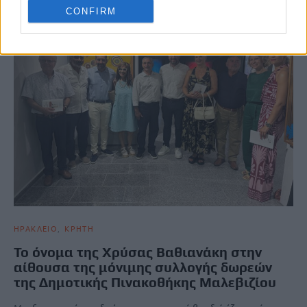
CONFIRM
ΗΡΑΚΛΕΙΟ
ΚΡΗΤΗ
Το όνομα της Χρύσας Βαθιανάκη στην
αίθουσα της μόνιμης συλλογής δωρεών
της Δημοτικής Πινακοθήκης Μαλεβιζίου