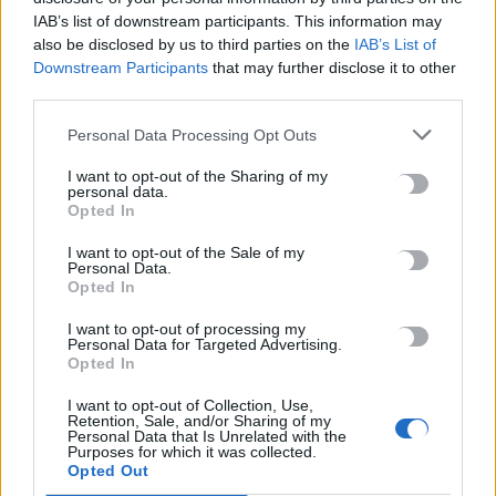
«Θέλω τον πατέρα μου»: 27χρονη παρέσυρε νύφη λίγες ώρες
IAB’s list of downstream participants. This information may
μετά το γάμο της και ζητούσε να πάει σπίτι της
also be disclosed by us to third parties on the
IAB’s List of
8 Αυγούστου, 2026
Downstream Participants
that may further disclose it to other
third parties.
Μίνι χωματερή το παραλιακό μέτωπο της Νέας
Personal Data Processing Opt Outs
Αλικαρνασσού
I want to opt-out of the Sharing of my
8 Αυγούστου, 2026
personal data.
Opted In
I want to opt-out of the Sale of my
TRENDING
Personal Data.
Opted In
#
ΦΩΤΙΑ
#
ΠΥΡΟΣΒΕΣΤΙΚΗ
#
ΛΥΚΑΒΗΤΤΟΣ
#
ΑΛΛΕΡΓΙΕΣ
I want to opt-out of processing my
Personal Data for Targeted Advertising.
Opted In
I want to opt-out of Collection, Use,
Retention, Sale, and/or Sharing of my
Personal Data that Is Unrelated with the
ΣΧΕΤΙΚΆ ΆΡΘΡΑ
Purposes for which it was collected.
Opted Out