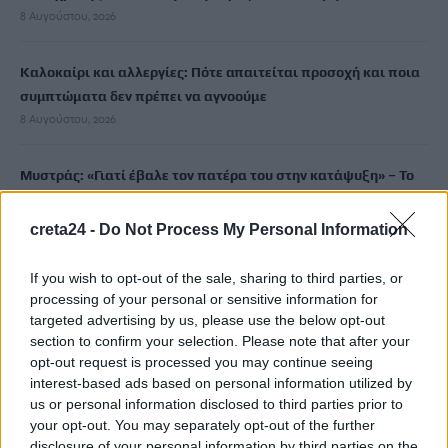
8 Αυγούστου, 2026
Καλοκαίρι και αλλεργίες: Πότε απαιτείται προσοχή και ποια
συμπτώματα δεν πρέπει να αγνοούμε
8 Αυγούστου, 2026
Μυστράς: «Γιατί έβαλε τον πατέρα του στην κατάψυξη» – Το
μακάβριο σχέδιο που εξετάζουν οι Αρχές
8 Αυγούστου, 2026
creta24 -
Do Not Process My Personal Information
Συνελήφθη ένα ακόμη μέλος της συμμορίας του «Έντικ»
If you wish to opt-out of the sale, sharing to third parties, or
processing of your personal or sensitive information for
8 Αυγούστου, 2026
targeted advertising by us, please use the below opt-out
section to confirm your selection. Please note that after your
Οικογενειακή τραγωδία στις Σέρρες: Τα στοιχεία της ΕΛ.ΑΣ.
opt-out request is processed you may continue seeing
και τα τέσσερα σενάρια για το μοιραίο τροχαίο
interest-based ads based on personal information utilized by
us or personal information disclosed to third parties prior to
8 Αυγούστου, 2026
your opt-out. You may separately opt-out of the further
disclosure of your personal information by third parties on the