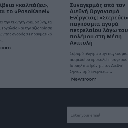
ίβεια «καλπάζει»,
Συναγερμός από τον
αι το «PosoKanei»
Διεθνή Οργανισμό
Ενέργειας: «Στερεύει
» την τεχνητή νοημοσύνη, τα
παγκόσμια αγορά
εργαλεία και την αξιοποίηση
πετρελαίου λόγω του
ν της αγοράς σε πραγματικό
πολέμου στη Μέση
το…
Ανατολή
room
Σοβαρό πλήγμα στην παγκόσμια
πετρελαίου προκαλεί η σύγκρο
Ισραήλ και Ιράν, με τον Διεθνή
Οργανισμό Ενέργειας…
Newsroom