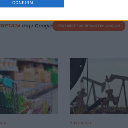
CONFIRM
18 Μαΐου, 2025
CRETA24
στην Google
ΠΡΟΣΘΕΣΕ ΤΟ
CRETA24
ΣΤΗΝ GOOGLE
ΜΙΑ
ΟΙΚΟΝΟΜΙΑ