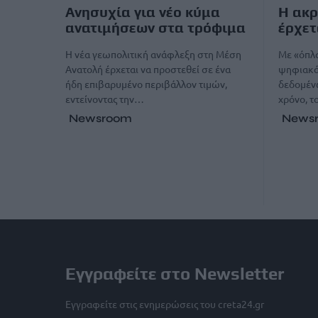
Ανησυχία για νέο κύμα
Η ακρ
ανατιμήσεων στα τρόφιμα
έρχετ
Η νέα γεωπολιτική ανάφλεξη στη Μέση
Με «όπλα
Ανατολή έρχεται να προστεθεί σε ένα
ψηφιακά 
ήδη επιβαρυμένο περιβάλλον τιμών,
δεδομένω
εντείνοντας την…
χρόνο, 
Newsroom
News
Εγγραφείτε στο Newsletter
Εγγραφείτε στις ενημερώσεις του creta24.gr