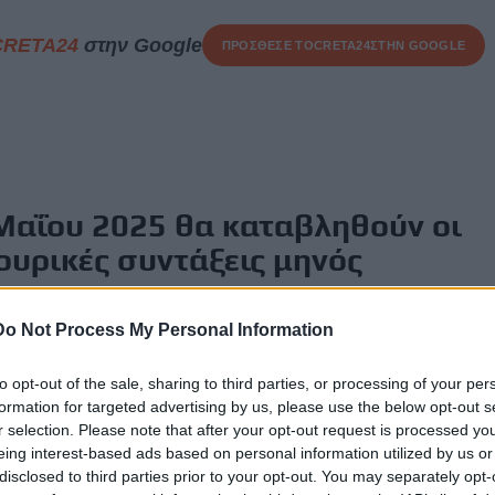
CRETA24
στην Google
ΠΡΟΣΘΕΣΕ ΤΟ
CRETA24
ΣΤΗΝ GOOGLE
 Μαΐου 2025 θα καταβληθούν οι
κουρικές συντάξεις μηνός
Do Not Process My Personal Information
 των τέως ταμείων των μη Μισθωτών ΟΑΕΕ, ΟΓΑ και
to opt-out of the sale, sharing to third parties, or processing of your per
formation for targeted advertising by us, please use the below opt-out s
πληρωθούν οι κύριες συντάξεις που απονεμήθηκαν από τη
r selection. Please note that after your opt-out request is processed y
τον ν.4387/2016, μέσω του ΟΠΣ-ΕΦΚΑ (συνταξιούχοι
eing interest-based ads based on personal information utilized by us or
017 και έπειτα) αλλά και όλες οι επικουρικές συντάξεις
disclosed to third parties prior to your opt-out. You may separately opt-
ών και Μισθωτών). Ωστόσο τα χρήματα αυτά θα πιστωθούν