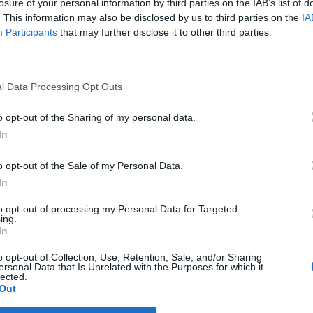
losure of your personal information by third parties on the IAB’s list of
 των δικαιούχων την προηγούμενη εργάσιμη δηλαδή, την
. This information may also be disclosed by us to third parties on the
IA
Participants
that may further disclose it to other third parties.
αΐου 2025 τις συντάξεις
αβληθούν οι κύριες συντάξεις των τέως Ταμείων
l Data Processing Opt Outs
, ΟΤΕ, ΔΕΗ, ΛΟΙΠΩΝ ΕΝΤΑΣΣΟΜΕΝΩΝ (ΤΣΕΑΠΓΣΟ, ΤΣΠ-
αθώς και οι κύριες και οι επικουρικές συντάξεις του
o opt-out of the Sharing of my personal data.
η εργάσιμη, δηλαδή στις 28 του μήνα θα γίνει η πίστωση
In
ούς λογαριασμούς των δικαιούχων.
o opt-out of the Sale of my Personal Data.
In
ΕΠΌΜΕΝΟ
to opt-out of processing my Personal Data for Targeted
ing.
Η τρομακτική στιγμή
In
ι
που personal trainer
μος
τραυματίζεται σοβαρά
o opt-out of Collection, Use, Retention, Sale, and/or Sharing
ersonal Data that Is Unrelated with the Purposes for which it
από λάθος στην άσκηση
lected.
– Νόμιζε ότι δεν θα
Out
περπατήσει ποτέ ξανά