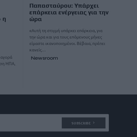
Παπασταύρου: Υπάρχει
επάρκεια ενέργειας για την
» η
ώρα
«Αυτή τη στιγμή υπάρχει επάρκεια, για
την ώρα και για τους επόμενους μήνες
είμαστε ικανοποιημένοι. Βέβαια, πρέπει
κανείς…
 αγορά
Newsroom
υση ΗΠΑ,
SUBSCRIBE