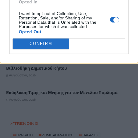
Opted In
Σύσκεψη εργασίας για θέματα Μεταφορών και Επικοινωνιών
5 Αυγούστου, 2026
I want to opt-out of Collection, Use,
Retention, Sale, and/or Sharing of my
Personal Data that Is Unrelated with the
Purposes for which it was collected.
Η Βρετανική κυβέρνηση δεν θα προχωρήσει σε διεξαγωγή
Opted Out
έρευνας για τον Επστάιν
5 Αυγούστου, 2026
CONFIRM
Η «Ειρήνη» του Αριστοφάνη στην Παιδική – Εφηβική
Βιβλιοθήκη Δημοτικού Κήπου
5 Αυγούστου, 2026
Εκδήλωση Τιμής και Μνήμης για τον Μενέλαο Παρλαμά
5 Αυγούστου, 2026
TRENDING
#
ΗΡΑΚΛΕΙΟ
#
ΔΟΜΗ ΑΘΑΝΑΤΟΥΣ
#
ΠΑΡΑΛΙΕΣ