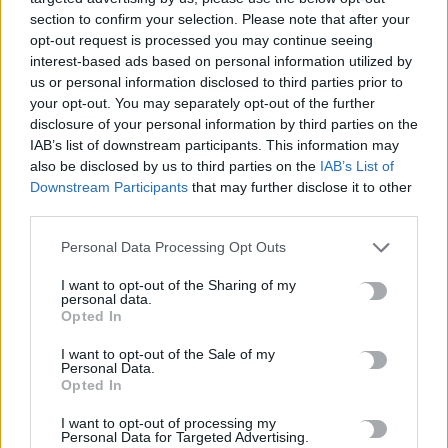
section to confirm your selection. Please note that after your
opt-out request is processed you may continue seeing
Ακριβά στοιχίζει η βουτιά: Οι τιμές στις ξαπλώστρες σε
interest-based ads based on personal information utilized by
γνωστές παραλίες της Ελλάδας
us or personal information disclosed to third parties prior to
5 Αυγούστου, 2026
your opt-out. You may separately opt-out of the further
disclosure of your personal information by third parties on the
IAB’s list of downstream participants. This information may
e-ΕΦΚΑ: Πότε καταβάλλεται το αδειοδωρόσημο στους
also be disclosed by us to third parties on the
IAB’s List of
οικοδόμους
Downstream Participants
that may further disclose it to other
5 Αυγούστου, 2026
third parties.
Personal Data Processing Opt Outs
Πήγε για ψώνια με το ελικόπτερό του γιατί η διαδρομή με το
αμάξι ήταν… πολύ μεγάλη
I want to opt-out of the Sharing of my
personal data.
5 Αυγούστου, 2026
Opted In
I want to opt-out of the Sale of my
Μύκονος: 35χρονος οδηγός έκλεψε από τουρίστα επώνυμη
Personal Data.
τσάντα και ρολόι αξίας 75.000 ευρώ
Opted In
5 Αυγούστου, 2026
I want to opt-out of processing my
Personal Data for Targeted Advertising.