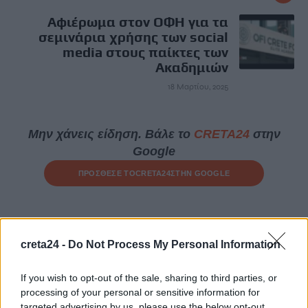
Αφιέρωμα στον ΟΦΗ για τα
σεμινάρια χρήσης των social
media στους παίκτες των
Ακαδημιών
18 Μαρτίου, 2025
Μην χάνεις είδηση. Βάλε το
CRETA24
στην
Google
ΠΡΟΣΘΕΣΕ ΤΟ
CRETA24
ΣΤΗΝ GOOGLE
ΡΟΗ ΕΙΔΗΣΕΩΝ
creta24 -
Do Not Process My Personal Information
Στο ΦΕΚ η απόφαση για την δομή φιλοξενίας μεταναστών
στους Αθανάτους – Δωρεάν για δύο μήνες η παραχώρηση του
If you wish to opt-out of the sale, sharing to third parties, or
ακινήτου
processing of your personal or sensitive information for
5 Αυγούστου, 2026
targeted advertising by us, please use the below opt-out