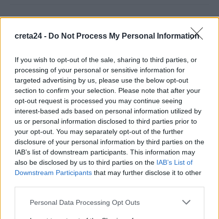
Δήμος Μινώα Πεδιάδας: 285 ζώα έλαβαν κτηνιατρική
φροντίδα
creta24 -
Do Not Process My Personal Information
10 Αυγούστου, 2026
If you wish to opt-out of the sale, sharing to third parties, or
Πέθανε ο συγγραφέας και στοχαστής Στέλιος Ράμφος
processing of your personal or sensitive information for
targeted advertising by us, please use the below opt-out
10 Αυγούστου, 2026
section to confirm your selection. Please note that after your
opt-out request is processed you may continue seeing
Προθεσμία για να δώσουν εξηγήσεις για την προσγείωση στο
interest-based ads based on personal information utilized by
Σαρακήνικο πήραν ο χειριστής και ο ιδιοκτήτης του
us or personal information disclosed to third parties prior to
your opt-out. You may separately opt-out of the further
ελικοπτέρου
disclosure of your personal information by third parties on the
10 Αυγούστου, 2026
IAB’s list of downstream participants. This information may
also be disclosed by us to third parties on the
IAB’s List of
Υπό έλεγχο η πυρκαγιά στον Κουβαρά Αττικής, παραμένουν
Downstream Participants
that may further disclose it to other
καπνογόνα σημεία – Προβληματίζουν οι ισχυροί άνεμοι
third parties.
10 Αυγούστου, 2026
Personal Data Processing Opt Outs