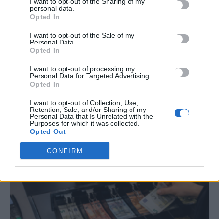
I want to opt-out of the Sharing of my
personal data.
TRENDING
Opted In
#
ΜΙΛΤΟΣ ΤΕΝΤΟΓΛΟΥ
#
ΛΕΥΤΕΡΗΣ ΑΥΓΕΝΑΚΗΣ
#
ΚΑΙΡΟΣ
I want to opt-out of the Sale of my
Personal Data.
#
ΔΕΚΑΠΕΝΤΑΥΓΟΥΣΤΟΣ
Opted In
I want to opt-out of processing my
Personal Data for Targeted Advertising.
Opted In
I want to opt-out of Collection, Use,
ΣΧΕΤΙΚΆ ΆΡΘΡΑ
Retention, Sale, and/or Sharing of my
Personal Data that Is Unrelated with the
Purposes for which it was collected.
Opted Out
CONFIRM