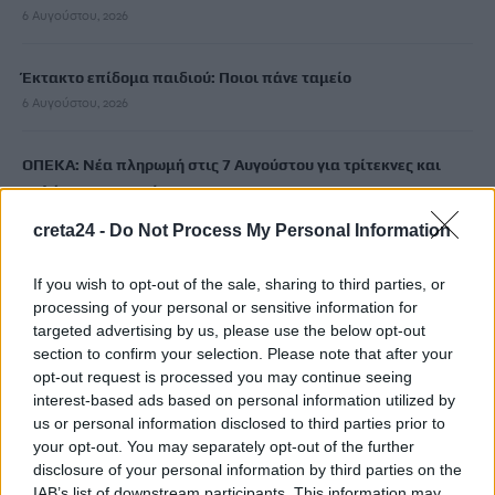
6 Αυγούστου, 2026
Έκτακτο επίδομα παιδιού: Ποιοι πάνε ταμείο
6 Αυγούστου, 2026
ΟΠΕΚΑ: Νέα πληρωμή στις 7 Αυγούστου για τρίτεκνες και
πολύτεκνες οικογένειες
6 Αυγούστου, 2026
creta24 -
Do Not Process My Personal Information
If you wish to opt-out of the sale, sharing to third parties, or
TRENDING
processing of your personal or sensitive information for
targeted advertising by us, please use the below opt-out
#
ΚΑΡΤΑ ΑΓΡΟΤΗ
#
ΔΗΜΟΣ ΑΓΙΟΥ ΒΑΣΙΛΕΙΟΥ
#
ΚΑΤΑΨΥΚΤΗΣ
section to confirm your selection. Please note that after your
#
ΑΡΚΑΛΟΧΩΡΙ
opt-out request is processed you may continue seeing
interest-based ads based on personal information utilized by
us or personal information disclosed to third parties prior to
your opt-out. You may separately opt-out of the further
disclosure of your personal information by third parties on the
IAB’s list of downstream participants. This information may