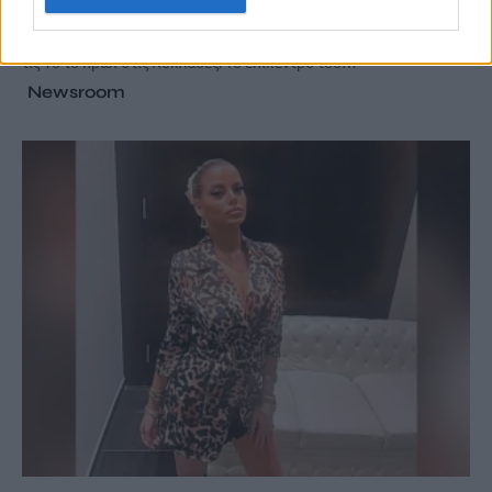
Σεισμική δόνηση μεγέθους 4,5 Ρίχτερ σημειώθηκε 3 λεπτά πριν
τις 10 το πρωί στις Κυκλάδες. Το επίκεντρο του…
Newsroom