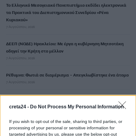
Το Ελληνικό Μεσογειακό Πανεπιστήμιο εκδίδει ηλεκτρονικά
τα Πρακτικά του Διεπιστημονικού Συνεδρίου «Ρένα
Κυριακού»
7 Αυγούστου, 2026
ΔΕΕΠ (ΝΟΔΕ) Ηρακλείου: Με έργα η κυβέρνηση Μητσοτάκη
οδηγεί την Κρήτη στο μέλλον
7 Αυγούστου, 2026
Ρέθυμνο: Φωτιά σε διαμέρισμα – Απεγκλωβίστηκε ένα άτομο
7 Αυγούστου, 2026
Εκδήλωση για την 82η Επέτειο της Μεγάλης Κύκλωσης της
Εμπάρου και τιμή στη Μνήμη των ηρώων
creta24 -
Do Not Process My Personal Information
7 Αυγούστου, 2026
If you wish to opt-out of the sale, sharing to third parties, or
processing of your personal or sensitive information for
targeted advertising by us, please use the below opt-out