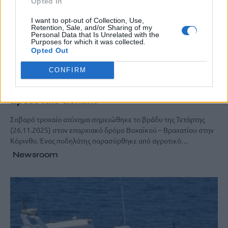
Opted In
I want to opt-out of Collection, Use,
Retention, Sale, and/or Sharing of my
Personal Data that Is Unrelated with the
Purposes for which it was collected.
Opted Out
ΚΟΙΝΩΝΙΑ
CONFIRM
Κόρινθος: Αυτοκίνητο παρέσυρε και
τραυμάτισε ποδηλάτη και τον πέταξε σε
αρδευτικό αυλάκι
Σοβαρό τροχαίο ατύχημα σημειώθηκε το βράδυ της Τετάρτης
(26.11.2025) στον επαρχιακό δρόμο Βοχαϊκού – Βραχατίου στην
Κόρινθο. Ένας ποδηλάτης παρασύρθηκε από αγροτικό…
Newsroom