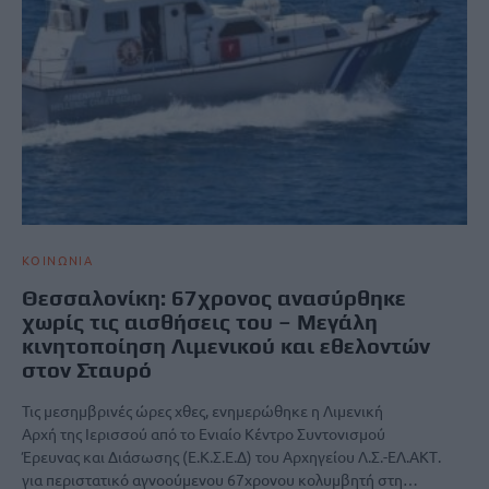
ΚΟΙΝΩΝΙΑ
Θεσσαλονίκη: 67χρονος ανασύρθηκε
χωρίς τις αισθήσεις του – Μεγάλη
κινητοποίηση Λιμενικού και εθελοντών
στον Σταυρό
Τις μεσημβρινές ώρες χθες, ενημερώθηκε η Λιμενική
Αρχή της Ιερισσού από το Ενιαίο Κέντρο Συντονισμού
Έρευνας και Διάσωσης (Ε.Κ.Σ.Ε.Δ) του Αρχηγείου Λ.Σ.-ΕΛ.ΑΚΤ.
για περιστατικό αγνοούμενου 67χρονου κολυμβητή στη…