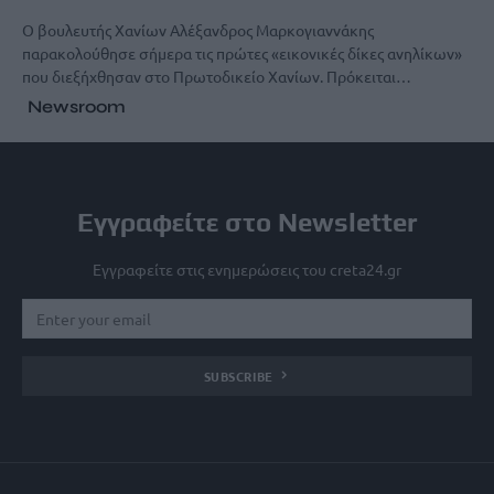
Ο βουλευτής Χανίων Αλέξανδρος Μαρκογιαννάκης
παρακολούθησε σήμερα τις πρώτες «εικονικές δίκες ανηλίκων»
που διεξήχθησαν στο Πρωτοδικείο Χανίων. Πρόκειται…
Newsroom
Εγγραφείτε στο Newsletter
Εγγραφείτε στις ενημερώσεις του creta24.gr
SUBSCRIBE