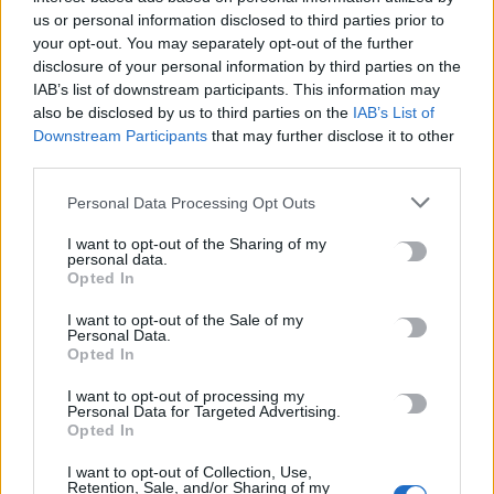
5 Αυγούστου, 2026
us or personal information disclosed to third parties prior to
your opt-out. You may separately opt-out of the further
disclosure of your personal information by third parties on the
Η Βρετανική κυβέρνηση δεν θα προχωρήσει σε διεξαγωγή
IAB’s list of downstream participants. This information may
έρευνας για τον Επστάιν
also be disclosed by us to third parties on the
IAB’s List of
5 Αυγούστου, 2026
Downstream Participants
that may further disclose it to other
third parties.
Η «Ειρήνη» του Αριστοφάνη στην Παιδική – Εφηβική
Personal Data Processing Opt Outs
Βιβλιοθήκη Δημοτικού Κήπου
5 Αυγούστου, 2026
I want to opt-out of the Sharing of my
personal data.
Opted In
Εκδήλωση Τιμής και Μνήμης για τον Μενέλαο Παρλαμά
I want to opt-out of the Sale of my
5 Αυγούστου, 2026
Personal Data.
Opted In
I want to opt-out of processing my
TRENDING
Personal Data for Targeted Advertising.
Opted In
#
ΗΡΑΚΛΕΙΟ
#
ΔΟΜΗ ΑΘΑΝΑΤΟΥΣ
#
ΠΑΡΑΛΙΕΣ
I want to opt-out of Collection, Use,
#
ΞΑΠΛΩΣΤΡΕΣ
Retention, Sale, and/or Sharing of my