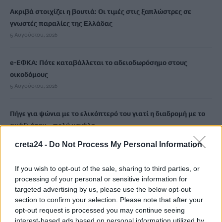
Ακριβά στοιχίζει η βουτιά: Οι τιμές στις ξαπλώστρες σε
γνωστές παραλίες της Ελλάδας
5 Αυγούστου, 2026
e-ΕΦΚΑ: Πότε καταβάλλεται το αδειοδωρόσημο στους
οικοδόμους
5 Αυγούστου, 2026
Πήγε για ψώνια με το ελικόπτερό του γιατί η διαδρομή με το
αμάξι ήταν… πολύ μεγάλη
5 Αυγούστου, 2026
creta24 -
Do Not Process My Personal Information
Μύκονος: 35χρονος οδηγός έκλεψε από τουρίστα επώνυμη
If you wish to opt-out of the sale, sharing to third parties, or
τσάντα και ρολόι αξίας 75.000 ευρώ
processing of your personal or sensitive information for
5 Αυγούστου, 2026
targeted advertising by us, please use the below opt-out
section to confirm your selection. Please note that after your
opt-out request is processed you may continue seeing
Σύσκεψη εργασίας για θέματα Μεταφορών και Επικοινωνιών
interest-based ads based on personal information utilized by