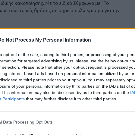
αιδικής κακοποίησης. Με το ειδικό Σύμφωνο με “Το
υμε τους τομείς δράσης σε σημεία πολύ κρίσιμα για την
 επάνω σε κάθε ευάλωτο συνάνθρωπό μας και ειδικά στα
 που δεν αφήνουν κανένα συμπολίτη μας απροστάτευτο.
Do Not Process My Personal Information
 για την ανταπόκρισή του και τη θετική εξέλιξη, καθώς ο
 δημογραφικά χαρακτηριστικά, και η κοινωνική υποστήριξη
to opt-out of the sale, sharing to third parties, or processing of your per
ναγκών απαιτεί τον επανασχεδιασμό των δράσεων και
formation for targeted advertising by us, please use the below opt-out s
r selection. Please note that after your opt-out request is processed y
eing interest-based ads based on personal information utilized by us or
αιδιού», μεταξύ άλλων, θέτει στη διάθεση του Δήμου
disclosed to third parties prior to your opt-out. You may separately opt-
losure of your personal information by third parties on the IAB’s list of
. This information may also be disclosed by us to third parties on the
IA
μή για τα Παιδιά SOS 1056
Participants
that may further disclose it to other third parties.
Γραμμή για τις Εξαφανίσεις 116000
τήριξης Παιδιών 116111
 Αγνοούμενους ενήλικες 1017
l Data Processing Opt Outs
ς Εντατικής Θεραπείας για νεογνά και παιδιά (Ασθενοφόρα),
ΑΒ