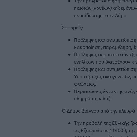
Την πραγματοποίηση διαδρ
παιδιών, γονέων/κηδεμόνων 
εκπαίδευσης στον Δήμο.
Σε τομείς:
Πρόληψης και αντιμετώπισης
κακοποίηση, παραμέληση, bu
Πρόληψης περιστατικών εξαφ
ενηλίκων που διατρέχουν κί
Πρόληψης και αντιμετώπισης
Υποστήριξης οικογενειών, π
φτώχειας.
Περιπτώσεις έκτακτης ανάγ
πλημμύρα, κ.λπ.)
Ο Δήμος Βιάννου από την πλευρά 
Την προβολή της Εθνικής Γρ
τις Εξαφανίσεις 116000, τη