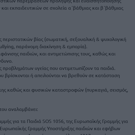
αστικών παρεμβάσεων πρόληψης και ευαισθητοποίησης
και εκπαιδευτικών σε σχολεία α΄βάθμιας και β΄βάθμιας
 περιστατικών βίας (σωματική, σεξουαλική & ψυχολογική
llying, παράνομη διακίνηση & εμπορία).
άνισης παιδιών, και αντιμετώπισης τους, καθώς και
νδυνο.
 προβλημάτων υγείας που αντιμετωπίζουν τα παιδιά.
ου βρίσκονται ή απειλούνται να βρεθούν σε κατάσταση
κης καθώς και φυσικών καταστροφών (πυρκαγιά, σεισμός,
του αναλαμβάνει:
αμμής για τα Παιδιά SOS 1056, της Ευρωπαϊκής Γραμμής για
ς Ευρωπαϊκής Γραμμής Υποστήριξης παιδιών και εφήβων