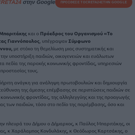
CRETA24
στην Google
ΠΡΟΣΘΕΣΕ ΤΟ
CRETA24
ΣΤΗΝ GOOGLE
 Μπαριτάκης
και ο
Πρόεδρος του Οργανισμού «Το
τας Γιαννόπουλος
, υπέγραψαν
Σύμφωνο
ννου,
με στόχο τη θεμελίωση μιας συστηματικής και
 την υποστήριξη παιδιών, οικογενειών και ευάλωτων
α πεδία της παροχής κοινωνικής φροντίδας, υπηρεσιών
 προστασίας τους.
ήριτη ανάγκη για ανάληψη πρωτοβουλιών και δημιουργία
τεύθυνση της άμεσης επέμβασης σε περιπτώσεις παιδιών σε
 κοινωνικής φροντίδας, της αλληλεγγύης και της προαγωγής
είας των παιδιών, τόσο στο πεδίο της παρέμβασης, όσο και
ην πλευρά του Δήμου ο Δήμαρχος, κ Παύλος Μπαριτάκης, οι
ας, κ Χαράλαμπος Κονδυλάκης, κ Θεόδωρος Καρτσάκης, ο