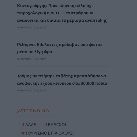
Κοντογεώργης: Προεκλογική αλλά όχι
παροχολογική η ΔΕΘ – Επιστρέφουμε
αναλογικά και δίκαια το μέρισμα ανάπτυξης
9 Αυγούστου, 2026
Ρέθυμνο: Εθελοντές πρόλαβαν δύο φωτιές
μέσα σε λίγη ώρα
9 Αυγούστου, 2026
Τρόμος σε πτήση: Επιβάτης προσπάθησε να
ανοίξει την έξοδο κινδύνου στα 30.000 πόδια
9 Αυγούστου, 2026
TRENDING
#
ΑΑΔΕ
#
ΕΛΕΓΧΟΙ
#
ΤΟΥΡΙΣΜΟΣ ΓΙΑ ΟΛΟΥΣ