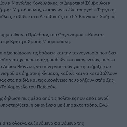
ίου κ Μανώλης Κονδυλάκης, οι Δημοτικοί Σύμβουλοι κ
ρης Μητσόπουλος, οι κοινωνικοί λειτουργοί κ Τερζάκη
ύλου, καθώς και ο Διευθυντής του ΚΥ Βιάννου κ Σπύρος
 συμμετείχαν ο Πρόεδρος του Οργανισμού κ Κώστας
α στην Κρήτη κ Χρυσή Μπομποδάκη.
 αξιοποιήσουν τις δράσεις και την τεχνογνωσία που έχει
ού» για την υποστήριξη παιδιών και οικογενειών, υπό το
υ Δήμου Βιάννου, να συνεργαστούν για τη στήριξη του
νισμού σε δημοτική κλίμακα, καθώς και να καταβάλλουν
 στα παιδιά και τις οικογένειες που χρήζουν στήριξης,
Το Χαμόγελο του Παιδιού».
 δήλωσε πως μέσα από τις πολιτικές που από κοινού
 υποστηρίζεται η οικογένεια με έμπρακτο τρόπο. Ενώ
τικά το ολοένα αυξανόμενο φαινόμενο της