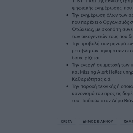
116111 και της Εθνικής Γρα
ψηφιακής ενημέρωσης, που δ
Την ενημέρωση όλων των αρμ
που παρέχει ο Οργανισμός στ
Φτώχειας, με σκοπό τη συνε
των οικογενειών τους που δ
Την προβολή των μηνυμάτων A
μεταβλητών μηνυμάτων στο 
διαχειρίζεται.
Την ενεργή συμμετοχή των 
και Missing Alert Hellas υ
Καθαριότητας κ.ά.
Την παροχή τεχνικής ή οποι
κανονισμό του προς τις δομέ
του Παιδιού» στον Δήμο Βιά
CRETA
ΔΗΜΟΣ ΒΙΑΝΝΟΥ
ΧΑΜΟ