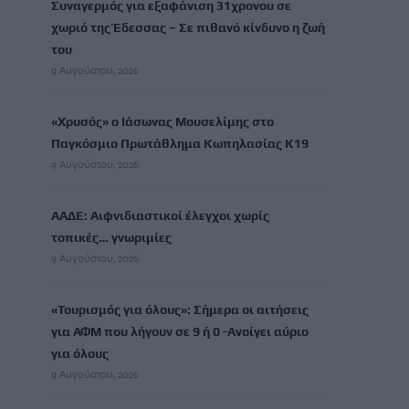
Συναγερμός για εξαφάνιση 31χρονου σε
χωριό της Έδεσσας – Σε πιθανό κίνδυνο η ζωή
του
9 Αυγούστου, 2026
«Χρυσός» ο Ιάσωνας Μουσελίμης στο
Παγκόσμιο Πρωτάθλημα Κωπηλασίας Κ19
9 Αυγούστου, 2026
ΑΑΔΕ: Αιφνιδιαστικοί έλεγχοι χωρίς
τοπικές… γνωριμίες
9 Αυγούστου, 2026
«Τουρισμός για όλους»: Σήμερα οι αιτήσεις
για ΑΦΜ που λήγουν σε 9 ή 0 -Ανοίγει αύριο
για όλους
9 Αυγούστου, 2026