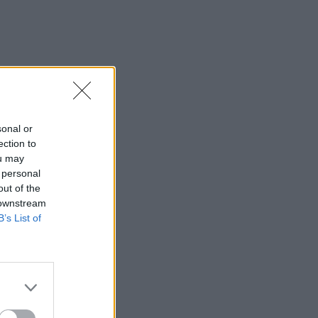
sonal or
ection to
ou may
 personal
out of the
 downstream
B’s List of