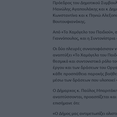
Πρόεδρος του Δημοτικού Συμβουλ
Μανώλης Αγαπουλάκης και κ Δημήτ
Κωνσταντίνα και κ Πηνιώ Αλεξοπο
Βουτουφιανάκης.
Από «Το Χαμόγελο του Παιδιού»,
Γιαννόπουλος, και η Συντονίστρι
Οι δύο πλευρές συναποφάσισαν να
αναπτύξει «Το Χαμόγελο του Παιδι
θεσμικό και συντονιστικό ρόλο το
έργου και των δράσεων του Οργα
κάθε προσπάθεια παροχής βοήθειας
μέσω των δράσεων που υλοποιεί «
Ο Δήμαρχος κ. Παύλος Μπαριτάκης
αναπτύσσονται, προασπίζεται και
επισήμανε ότι:
«Ο Δήμος μας αντιμετωπίζει ολισ