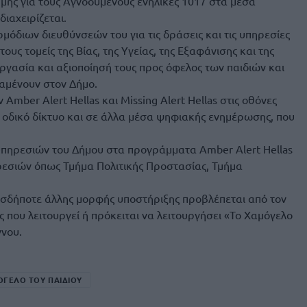
μμής για τους Αγνοούμενους ενήλικες 1017 στα μέσα
ιαχειρίζεται.
όδιων διευθύνσεών του για τις δράσεις και τις υπηρεσίες
ους τομείς της Βίας, της Υγείας, της Εξαφάνισης και της
ργασία και αξιοποίησή τους προς όφελος των παιδιών και
ιαμένουν στον Δήμο.
mber Alert Hellas και Missing Alert Hellas στις οθόνες
οδικό δίκτυο και σε άλλα μέσα ψηφιακής ενημέρωσης, που
υπηρεσιών του Δήμου στα προγράμματα Amber Alert Hellas
πηρεσιών όπως Τμήμα Πολιτικής Προστασίας, Τμήμα
ασδήποτε άλλης μορφής υποστήριξης προβλέπεται από τον
ς που λειτουργεί ή πρόκειται να λειτουργήσει «Το Χαμόγελο
ννου.
ΓΕΛΟ ΤΟΥ ΠΑΙΔΙΟΥ