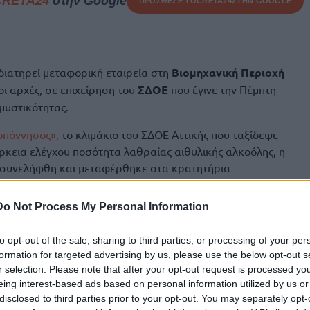
CRETA24
στην Google
ΠΡΟΣΘΕΣΕ ΤΟ
CRETA24
ΣΤΗΝ GOOGLE
 διατηρεί μεταφορική εταιρεία στη
Βιομηχανική Περιοχή
 αρχές, σε επιχείρηση του
ΣΔΟΕ
που έγινε την Πέμπτη
μυστικότητας.
οπόννησος»,
το κλιμάκιο του ΣΔΟΕ Αττικής που ταξίδεψε
άρκεια ελέγχου ποσότητα λαθραίας αιθυλικής αλκοόλης, η
ς συνελήφθη και μεταφέρθηκε στα κρατητήρια
ρμού.
Do Not Process My Personal Information
α που έφθασε στα κεντρικά του ΣΔΟΕ στην Αθήνα, έκανε
λης, με την εμπλοκή του γνωστού επιχειρηματία, που με
to opt-out of the sale, sharing to third parties, or processing of your per
αι στον κλάδο της μεταφοράς προϊόντων.
formation for targeted advertising by us, please use the below opt-out s
r selection. Please note that after your opt-out request is processed y
στοιχείων, οι ελεγκτές της Επιχειρησιακής Διεύθυνσης
eing interest-based ads based on personal information utilized by us or
ού Εγκλήματος
με εισαγγελική εντολή, χθες,
disclosed to third parties prior to your opt-out. You may separately opt-
καταστάσεις της εταιρείας, όπου εντοπίστηκε, κατά