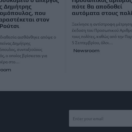
ς Δημήτρης
πότε θα αποδοθεί
ομόπουλος, που
αυτόματα στους πολί
ραστέκεται στον
Ξεκίνησε η αντίστροφη μέτρηση 
Ρούτσι
έκδοση του Προσωπικού Αριθμ
τους πολίτες, καθώς από την Π
αδιαθεσία αισθάνθηκε απόψε ο
5 Σεπτεμβρίου, όλοι…
πείνας Δημήτρης
όπουλος, συνταξιούχος
Newsroom
ός, ο οποίος βρίσκεται για
μέρα στο…
room