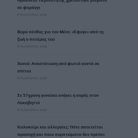
Ηράκλειο: Περιπατητής χρειάστηκε βοήθεια
σε φαράγγι
8 Αυγούστου, 2026
Βαρύ πένθος για τον Μέσι: «Έφυγε» από τη
ζωή ο πατέρας του
8 Αυγούστου, 2026
Χανιά: Αναστάτωση από φωτιά κοντά σε
σπίτια
8 Αυγούστου, 2026
Σε 57χρονη γυναίκα ανήκει η σορός στον
Λυκαβηττό
8 Αυγούστου, 2026
Καλοκαίρι και αλλεργίες: Πότε απαιτείται
προσοχή και ποια συμπτώματα δεν πρέπει