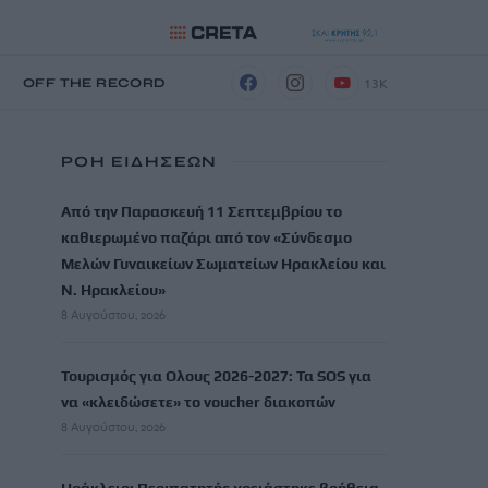
13K
Η
OFF THE RECORD
ΡΟΗ ΕΙΔΗΣΕΩΝ
Από την Παρασκευή 11 Σεπτεμβρίου το
καθιερωμένο παζάρι από τον «Σύνδεσμο
Μελών Γυναικείων Σωματείων Ηρακλείου και
Ν. Ηρακλείου»
8 Αυγούστου, 2026
Τουρισμός για Ολους 2026-2027: Τα SOS για
να «κλειδώσετε» το voucher διακοπών
8 Αυγούστου, 2026