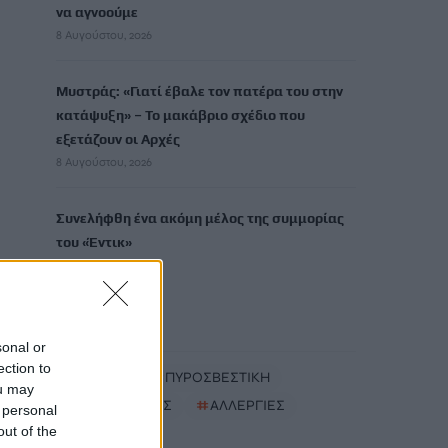
να αγνοούμε
8 Αυγούστου, 2026
Μυστράς: «Γιατί έβαλε τον πατέρα του στην
κατάψυξη» – Το μακάβριο σχέδιο που
εξετάζουν οι Αρχές
8 Αυγούστου, 2026
Συνελήφθη ένα ακόμη μέλος της συμμορίας
του «Έντικ»
8 Αυγούστου, 2026
TRENDING
sonal or
ection to
#
ΦΩΤΙΑ
#
ΠΥΡΟΣΒΕΣΤΙΚΗ
ou may
#
ΛΥΚΑΒΗΤΤΟΣ
#
ΑΛΛΕΡΓΙΕΣ
 personal
out of the