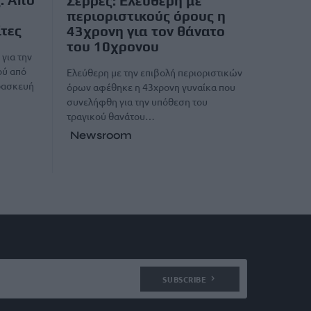
Σέρρες: Ελεύθερη με
περιοριστικούς όρους η
τες
43χρονη για τον θάνατο
του 10χρονου
για την
ού από
Ελεύθερη με την επιβολή περιοριστικών
αρασκευή
όρων αφέθηκε η 43χρονη γυναίκα που
συνελήφθη για την υπόθεση του
τραγικού θανάτου…
Newsroom
SUBSCRIBE