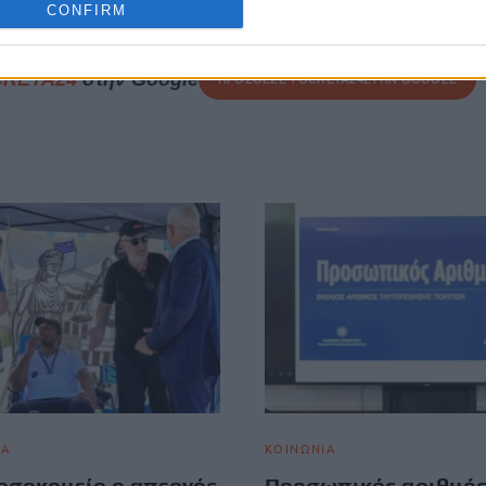
CONFIRM
CRETA24
στην Google
ΠΡΟΣΘΕΣΕ ΤΟ
CRETA24
ΣΤΗΝ GOOGLE
ΙΑ
ΚΟΙΝΩΝΙΑ
οσοκομείο ο απεργός
Προσωπικός αριθμός