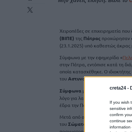
Μην χάνεις είδηση. Βάλε το
Χειροπέδες σε επιχειρηματία που
(ΒΙΠΕ)
της
Πάτρας
προχώρησαν οι
(23.1.2025) υπό καθεστώς άκρας 
Σύμφωνα με την εφημερίδα «
Πελ
στην Πάτρα, εντόπισε κατά τη δι
οποία κατασχέθηκε. Ο ιδιοκτήτη
του
Αστυνομικού Μεγάρου
της
Ε
creta24 -
Σύμφωνα
με πηγές, η πληροφορί
λόγο για λαθραία διακίνηση αλκοό
If you wish 
έδρα την Πάτρα, δραστηριοποιείτ
sensitive in
confirm you
Μετά από αξιοποίηση και συλλογή 
continue se
του
Σώματος Δίωξης Οικονομικ
information 
πραγματοποίησαν «έφοδο» στις εγ