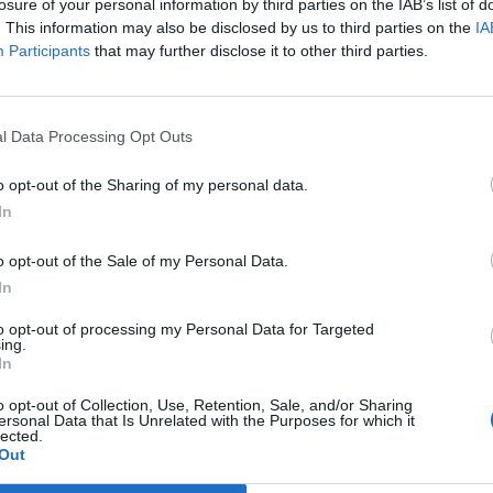
losure of your personal information by third parties on the IAB’s list of
αράνομου φορτίου.
. This information may also be disclosed by us to third parties on the
IA
Participants
that may further disclose it to other third parties.
ίται για τη νόθευση οινοπνευματωδών ποτών. Με δεδομένη
τοιμάζεται για το καρναβάλι, οι αρχές εκφράζουν
 τη διαδρομή της.
l Data Processing Opt Outs
ώπιον του εισαγγελέα Πατρών.
o opt-out of the Sharing of my personal data.
In
o opt-out of the Sale of my Personal Data.
ΕΠΌΜΕΝΟ
In
ομων
Απόπειρα αρπαγής
to opt-out of processing my Personal Data for Targeted
εων:
παιδιού στη Γλυφάδα -
ing.
Με μαύρα ρούχα και
In
α τους
ανοιχτόχρωμα μάτια ο
o opt-out of Collection, Use, Retention, Sale, and/or Sharing
ΚΑ - Η
άνδρας που το φώναξε
ersonal Data that Is Unrelated with the Purposes for which it
του
lected.
24 Ιανουαρίου, 2025
Out