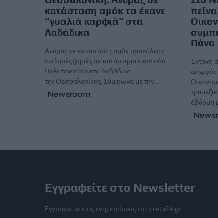
κατάσταση αμόκ τα έκανε
πείνα
“γυαλιά καρφιά” στα
Οικον
Λαδάδικα
συμπα
Πάνο 
Ανδρας σε κατάσταση αμόκ προκάλεσε
σοβαρές ζημιές σε κατάστημα στην οδό
Έντονη 
Πολυτεχνείου στα Λαδάδικα
απεργός 
της Θεσσαλονίκης. Σύμφωνα με την…
Οικονομ
τραπεζικ
Newsroom
έβδομη 
News
Εγγραφείτε στο Newsletter
Εγγραφείτε στις ενημερώσεις του creta24.gr