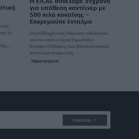
Η ΕΛ.ΑΣ συνέλαβε 39χρονο
στική
για υπόθεση κοντέινερ με
500 κιλά κοκαΐνης –
Εκκρεμούσε ένταλμα
κητές
ρος τα
Στη σύλληψη ενός 39χρονου αλλοδαπού
ό
για τον οποίο υπήρχε Ευρωπαϊκό
υλής,…
Ένταλμα Σύλληψης των βελγικών Αρχών
σχετικά με συμμετοχή…
Newsroom
SUBSCRIBE