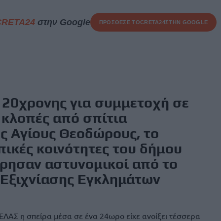
CRETA24
στην Google
ΠΡΟΣΘΕΣΕ ΤΟ
CRETA24
ΣΤΗΝ GOOGLE
 20χρονης για συμμετοχή σε
 κλοπές από σπίτια
υς Αγίους Θεοδώρους, το
πικές κοινότητες του δήμου
ρησαν αστυνομικοί από το
 Εξιχνίασης Εγκλημάτων
ΕΛΑΣ η σπείρα μέσα σε ένα 24ωρο είχε ανοίξει τέσσερα