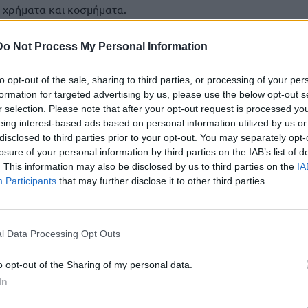
, χρήματα και κοσμήματα.
Do Not Process My Personal Information
ΕΛΑΣ
to opt-out of the sale, sharing to third parties, or processing of your per
formation for targeted advertising by us, please use the below opt-out s
ική και εμπεριστατωμένη έρευνα του Τμήματος Δίωξης και
r selection. Please note that after your opt-out request is processed y
-5- περιπτώσεις κλοπών και απόπειρας αυτής σε οικίες
eing interest-based ads based on personal information utilized by us or
ους, το Βραχάτι και σε τοπικές κοινότητες του δήμου
disclosed to third parties prior to your opt-out. You may separately opt-
losure of your personal information by third parties on the IAB’s list of
. This information may also be disclosed by us to third parties on the
IA
θη προχθές (29.3.2025) το μεσημέρι, σε τοπική κοινότητα του
Participants
that may further disclose it to other third parties.
ύς του Τμήματος Δίωξης και Εξιχνίασης Εγκλημάτων
άρος της οποίας σχηματίσθηκε δικογραφία για
ν και απόπειρας αυτής, η οποία περιλαμβάνει ακόμη -3-
l Data Processing Opt Outs
τους.
o opt-out of the Sharing of my personal data.
κε και κατασχέθηκε κινητό τηλέφωνο.
In
ς αστυνομικής διερεύνησης, που διεξήχθη από το Τμήμα