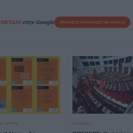
CRETA24
στην Google
ΠΡΟΣΘΕΣΕ ΤΟ
CRETA24
ΣΤΗΝ GOOGLE
ΙΑ
ΚΡΗΤΗ
ΚΟΙΝΩΝΙΑ