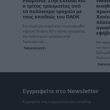
Ρουμανία: Στην Ελλάδα και
«Move
ο τρίτος τραυματίας από
κινηθ
το πολύνεκρο τροχαίο με
πρωτ
τους οπαδούς του ΠΑΟΚ
Χανίω
πλαίσ
Στη χώρα μας αναμένεται να μεταφερθεί
αγωγή
σήμερα, Τετάρτη 4/2 ο τρίτος τραυματίας
εφήβ
του πολύνεκρου τροχαίου στην
Τιμισοάρα της…
Με αφορ
και την
Newsroom
Εβδομάδα
Χανίων 
News
Εγγραφείτε στο Newsletter
Εγγραφείτε στις ενημερώσεις του creta24.gr