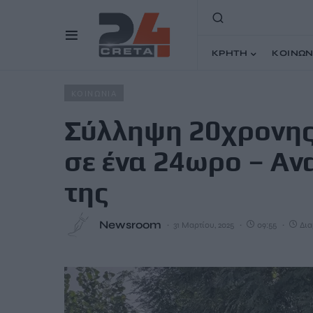
ΚΡΗΤΗ
ΚΟΙΝΩΝ
Home
Άρθρα
Σύλληψη 20χρονης για 4 κλοπές σε σπίτι
ΚΟΙΝΩΝΙΑ
Σύλληψη 20χρονης 
σε ένα 24ωρο – Αν
της
Newsroom
31 Μαρτίου, 2025
09:55
Δια