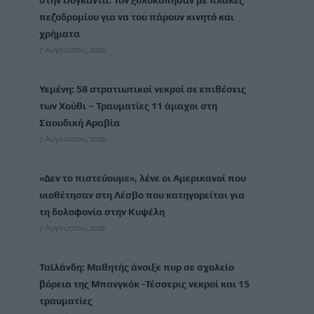
στην Ουγκάντα: Τον ξυλοκόπησαν με πλάκες
πεζοδρομίου για να του πάρουν κινητό και
χρήματα
7 Αυγούστου, 2026
Υεμένη: 58 στρατιωτικοί νεκροί σε επιθέσεις
των Χούθι – Τραυματίες 11 άμαχοι στη
Σαουδική Αραβία
7 Αυγούστου, 2026
«Δεν το πιστεύουμε», λένε οι Αμερικανοί που
υιοθέτησαν στη Λέσβο που κατηγορείται για
τη δολοφονία στην Κυψέλη
7 Αυγούστου, 2026
Ταϊλάνδη: Μαθητής άνοιξε πυρ σε σχολείο
βόρεια της Μπανγκόκ -Τέσσερις νεκροί και 15
τραυματίες