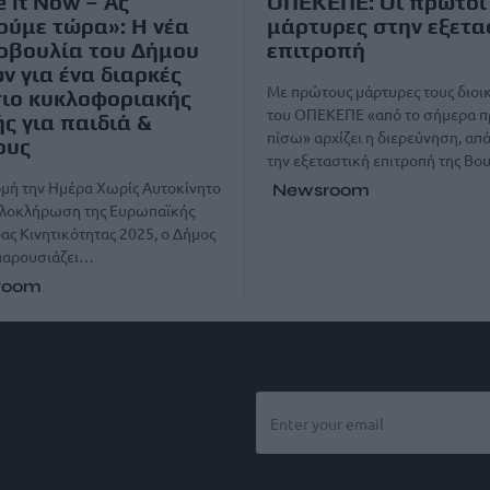
 it Now – Ας
ΟΠΕΚΕΠΕ: Οι πρώτοι
ούμε τώρα»: Η νέα
μάρτυρες στην εξετα
οβουλία του Δήμου
επιτροπή
ν για ένα διαρκές
Με πρώτους μάρτυρες τους διοι
ιο κυκλοφοριακής
του ΟΠΕΚΕΠΕ «από το σήμερα π
ς για παιδιά &
πίσω» αρχίζει η διερεύνηση, απ
ους
την εξεταστική επιτροπή της Βο
μή την Ημέρα Χωρίς Αυτοκίνητο
Newsroom
 ολοκλήρωση της Ευρωπαϊκής
ς Κινητικότητας 2025, ο Δήμος
παρουσιάζει…
room