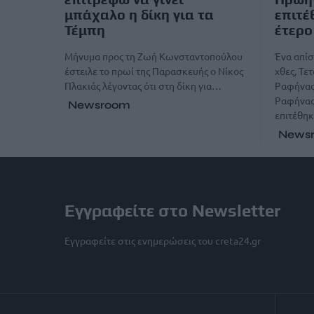
μπάχαλο η δίκη για τα
επιτέ
Τέμπη
έτερ
Μήνυμα προς τη Ζωή Κωνσταντοπούλου
Ένα απίσ
έστειλε το πρωί της Παρασκευής ο Νίκος
χθες, Τε
Πλακιάς λέγοντας ότι στη δίκη για…
Ραφήνας
Ραφήνας
Newsroom
επιτέθη
News
Εγγραφείτε στο Newsletter
Εγγραφείτε στις ενημερώσεις του creta24.gr