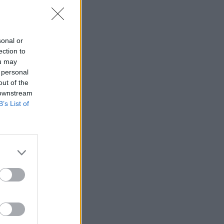
sonal or
ection to
ou may
 personal
out of the
 downstream
B’s List of