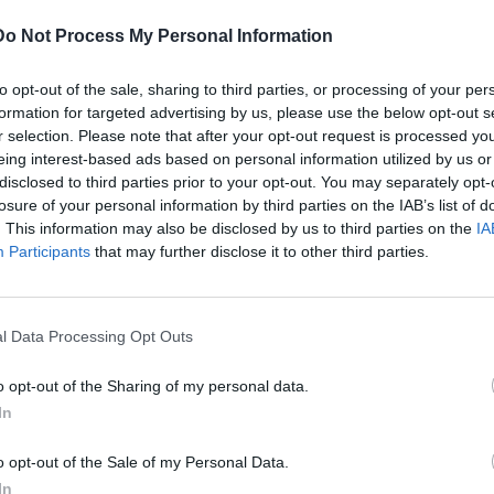
εις της στην εκπομπή «Πρωινό» του ΑΝΤ1, αναφέρθηκε
Do Not Process My Personal Information
ίχε με τον γιο της.
κή κλήση, δεν επιτρεπόταν από το νοσοκομείο βιντεοκλήση.
to opt-out of the sale, sharing to third parties, or processing of your per
υ μου είπε είναι: Μαμά, τι να στεναχωριέμαι; Ζω. Όλα τα
formation for targeted advertising by us, please use the below opt-out s
r selection. Please note that after your opt-out request is processed y
eing interest-based ads based on personal information utilized by us or
λαμε να τον κουράσουμε, αλλά ακουγόταν καλά. Να περάσει
disclosed to third parties prior to your opt-out. You may separately opt-
losure of your personal information by third parties on the IAB’s list of
ίχαν σημαδούρα», είπε αρχικά.
. This information may also be disclosed by us to third parties on the
IA
αλλιαρού), βρήκα τη μητέρα του και τον αδελφό του. Θέλω
Participants
that may further disclose it to other third parties.
ευχαριστήσω», σημείωσε η ίδια.
l Data Processing Opt Outs
o opt-out of the Sharing of my personal data.
In
o opt-out of the Sale of my Personal Data.
In