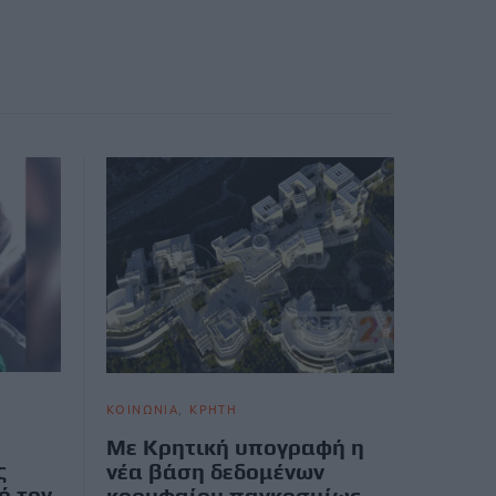
ΚΟΙΝΩΝΙΑ
ΚΡΗΤΗ
Με Κρητική υπογραφή η
ς
νέα βάση δεδομένων
ό τον
κορυφαίου παγκοσμίως