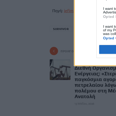
I want 
Πηγή:
iefimerida.gr
Advertis
Opted 
I want t
SURVIVOR
ΧΡΗΣΤΟΣ ΦΛΩΡΟΣ
of my P
was col
Opted 
ΠΡΟΗΓΟΎΜΕΝΟ
Συναγερμός από
Διεθνή Οργανισ
Ενέργειας: «Στερ
παγκόσμια αγορ
πετρελαίου λόγ
πολέμου στη Μέ
Ανατολή
13 Μαΐου, 2026