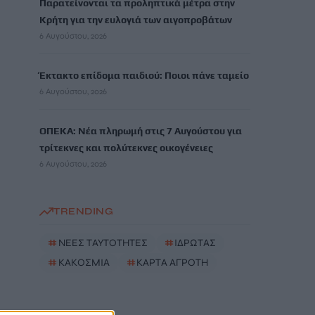
Παρατείνονται τα προληπτικά μέτρα στην
Κρήτη για την ευλογιά των αιγοπροβάτων
6 Αυγούστου, 2026
Έκτακτο επίδομα παιδιού: Ποιοι πάνε ταμείο
6 Αυγούστου, 2026
ΟΠΕΚΑ: Νέα πληρωμή στις 7 Αυγούστου για
τρίτεκνες και πολύτεκνες οικογένειες
6 Αυγούστου, 2026
TRENDING
#
ΝΕΕΣ ΤΑΥΤΟΤΗΤΕΣ
#
ΙΔΡΩΤΑΣ
#
ΚΑΚΟΣΜΙΑ
#
ΚΑΡΤΑ ΑΓΡΟΤΗ