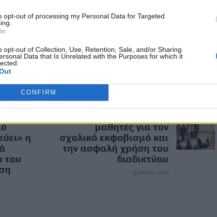
to opt-out of processing my Personal Data for Targeted
ing.
In
o opt-out of Collection, Use, Retention, Sale, and/or Sharing
ersonal Data that Is Unrelated with the Purposes for which it
lected.
Out
CONFIRM
ΕΠΌΜΕΝΟ
 τον
Γάζι: Ενημερώνουν τους
μό
μαθητές για τον
εύει» η
σχολικό εκφοβισμό και
ά
την ασφαλή χρήση του
ω του
διαδικτύου
ση
13 Μαΐου, 2026