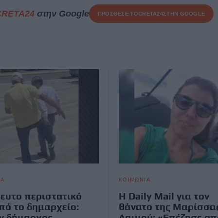
CRETA24
στην Google
ΠΡΟΣΘΕΣΕ ΤΟ
CRETA24
ΣΤΗΝ GOOGLE
ΙΑ
ΚΟΙΝΩΝΙΑ
ευτο περιστατικό
Η Daily Mail για τον
πό το δημαρχείο:
θάνατο της Μαρίσσα
ν δήμαρχος
Λαιμού: «Επέζησε απ