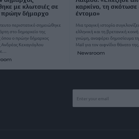
θηκε με κλωτσιές σε
καρκίνο, τη σκότωσε
ο πρώην δήμαρχο
έντομο»
τευτο περιστατικό σημειώθηκε
Μια τραγική ιστορία συγκλονίζει
τάρτη στο δημαρχείο της
ελληνική και τη βρετανική κοινή
 όπου ο πρώην δήμαρχος
γνώμη, αναφέρει δημοσίευμα τη
 Ανδρέας Κεχαγιόγλου
Mail για τον αιφνίδιο θάνατο τη
κε…
Newsroom
room