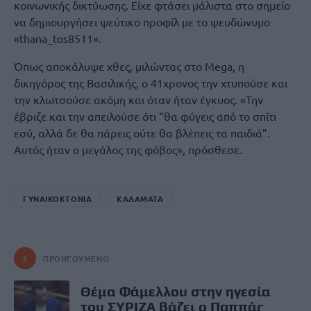
κοινωνικής δικτύωσης. Είχε φτάσει μάλιστα στο σημείο
να δημιουργήσει ψεύτικο προφίλ με το ψευδώνυμο
«thana_tos8511».
Όπως αποκάλυψε χθες, μιλώντας στο Mega, η
δικηγόρος της Βασιλικής, ο 41χρονος την χτυπούσε και
την κλωτσούσε ακόμη και όταν ήταν έγκυος. «Την
έβριζε και την απειλούσε ότι “θα φύγεις από το σπίτι
εσύ, αλλά δε θα πάρεις ούτε θα βλέπεις τα παιδιά”.
Αυτός ήταν ο μεγάλος της φόβος», πρόσθεσε.
ΓΥΝΑΙΚΟΚΤΟΝΙΑ
ΚΑΛΑΜΑΤΑ
ΠΡΟΗΓΟΎΜΕΝΟ
Θέμα Φάμελλου στην ηγεσία
του ΣΥΡΙΖΑ βάζει ο Παππάς