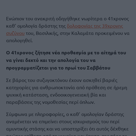
Ενώπιον του ανακριτή οδηγήθηκε νωρίτερα ο 41χρονος
καθ’ ομολογία δράστης της
δολοφονίας της 39χρονης
συζύγου
του, Βασιλικής, στην Καλαμάτα προκειμένου να
απολογηθεί.
Ο 41χρονος ζήτησε νέα προθεσμία με το αίτημά του
να γίνει δεκτό και την απολογία του να
προγραμματίζεται για το πρωί του Σαββάτου
Σε βάρος του συζυγοκτόνου έχουν ασκηθεί βαριές
κατηγορίες για ανθρωποκτονία από πρόθεση σε ήρεμη
ψυχική κατάσταση, ενδοοικογενειακή βία και
παραβάσεις της νομοθεσίας περί όπλων.
Σύμφωνα με πληροφορίες, ο καθ’ ομολογίαν δράστης
αναμένεται να επιμείνει στους ισχυρισμούς του περί
αμυντικής στάσης και να υποστηρίξει ότι αυτός δέχθηκε
πρώτος επίθεση από τη γυναίκα και έπειτα, της πήρε το