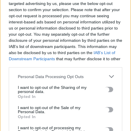
targeted advertising by us, please use the below opt-out
Λέσβο που κατηγορείται για τη δολοφονία στην Κυψέλη
section to confirm your selection. Please note that after your
7 Αυγούστου, 2026
opt-out request is processed you may continue seeing
interest-based ads based on personal information utilized by
us or personal information disclosed to third parties prior to
Ταϊλάνδη: Μαθητής άνοιξε πυρ σε σχολείο βόρεια της
your opt-out. You may separately opt-out of the further
Μπανγκόκ -Τέσσερις νεκροί και 15 τραυματίες
disclosure of your personal information by third parties on the
7 Αυγούστου, 2026
IAB’s list of downstream participants. This information may
also be disclosed by us to third parties on the
IAB’s List of
Γονικές παροχές: Οι παγίδες στις μεταφορές χρημάτων που
Downstream Participants
that may further disclose it to other
third parties.
μπορεί να κοστίσουν σε φόρο
7 Αυγούστου, 2026
Personal Data Processing Opt Outs
I want to opt-out of the Sharing of my
Αεροδρόμιο Καστελλίου: Σήμερα οι υπογραφές για τα ραντάρ
personal data.
7 Αυγούστου, 2026
Opted In
I want to opt-out of the Sale of my
Personal Data.
Νέα άφιξη μεταναστών στην Κρήτη: 58 άτομα έφτασαν με
Opted In
λέμβο στον Τσούτσουρα
7 Αυγούστου, 2026
I want to opt-out of processing my