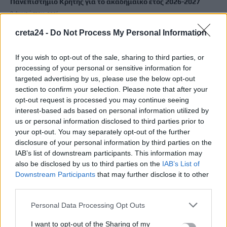
Πανεπιστήμιο Κρήτης για το ακαδημαϊκό έτος 2026-2027
8 Αυγούστου, 2026
creta24 -
Do Not Process My Personal Information
Άνοια: Ποια είναι τα επαγγέλματα που προστατεύουν τον
εγκέφαλο
If you wish to opt-out of the sale, sharing to third parties, or
8 Αυγούστου, 2026
processing of your personal or sensitive information for
targeted advertising by us, please use the below opt-out
section to confirm your selection. Please note that after your
Επίδομα €391 από τον ΟΠΕΚΑ, χωρίς εισοδηματικά κριτήρια:
opt-out request is processed you may continue seeing
Η προϋπόθεση
interest-based ads based on personal information utilized by
8 Αυγούστου, 2026
us or personal information disclosed to third parties prior to
your opt-out. You may separately opt-out of the further
disclosure of your personal information by third parties on the
Θεατρική αφήγηση «Έρευσεν ύδωρ» στο Δημοτικό Σχολείο
IAB’s list of downstream participants. This information may
Κεφαλά
also be disclosed by us to third parties on the
IAB’s List of
8 Αυγούστου, 2026
Downstream Participants
that may further disclose it to other
third parties.
Personal Data Processing Opt Outs
TRENDING
I want to opt-out of the Sharing of my