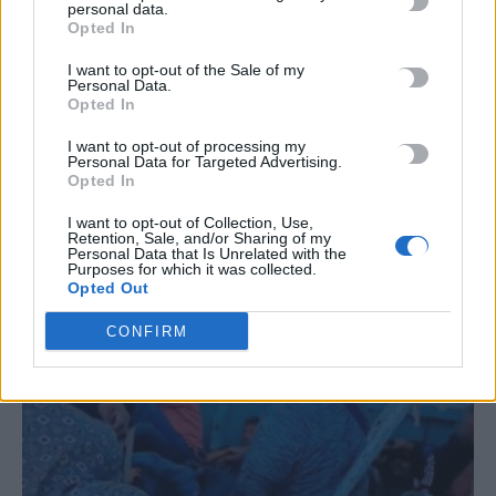
#
ΑΠΑΤΗΤΕΣ ΠΑΡΑΛΙΕΣ
#
ΠΕΡΣΕΙΔΕΣ
#
ΕΝΟΙΚΙΑ
personal data.
Opted In
#
ΠΥΡΚΑΓΙΕΣ
I want to opt-out of the Sale of my
Personal Data.
Opted In
I want to opt-out of processing my
Personal Data for Targeted Advertising.
ΣΧΕΤΙΚΆ ΆΡΘΡΑ
Opted In
I want to opt-out of Collection, Use,
Retention, Sale, and/or Sharing of my
Personal Data that Is Unrelated with the
Purposes for which it was collected.
Opted Out
CONFIRM