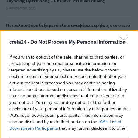
38χρονης Βρετανίδας – Επιμένει ότι είναι αθώος
6 Αυγούστου, 2026
Πετρελαιοφόρο δεξαμενόπλοιο αναφέρει εκρήξεις στο στενό
του Ορμούζ
6 Αυγούστου, 2026
creta24 -
Do Not Process My Personal Information
Marfin: Στην Ελλάδα επιστέφει σήμερα η 46χρονη που που
If you wish to opt-out of the sale, sharing to third parties, or
processing of your personal or sensitive information for
κατηγορείται για συμμετοχή στη φονική επίθεση
targeted advertising by us, please use the below opt-out
6 Αυγούστου, 2026
section to confirm your selection. Please note that after your
opt-out request is processed you may continue seeing
Καιρός: 35άρια και ισχυροί άνεμοι στην Κρήτη
interest-based ads based on personal information utilized by
us or personal information disclosed to third parties prior to
6 Αυγούστου, 2026
your opt-out. You may separately opt-out of the further
disclosure of your personal information by third parties on the
Σητεία: Φωτιά στο Καρύδι – Ήχησε το 112, επιχειρούν
IAB’s list of downstream participants. This information may
εναέρια
also be disclosed by us to third parties on the
IAB’s List of
6 Αυγούστου, 2026
Downstream Participants
that may further disclose it to other
third parties.