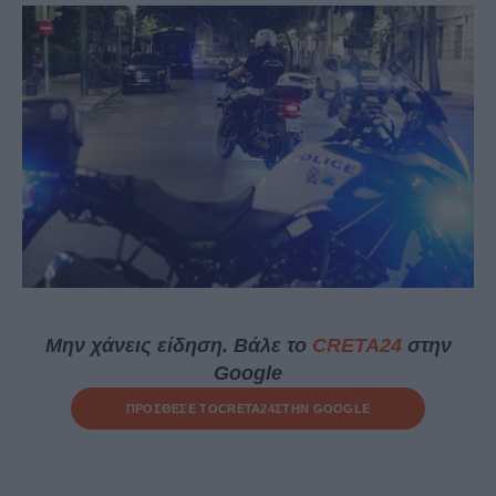
Μην χάνεις είδηση. Βάλε το
CRETA24
στην
Google
ΠΡΟΣΘΕΣΕ ΤΟ
CRETA24
ΣΤΗΝ GOOGLE