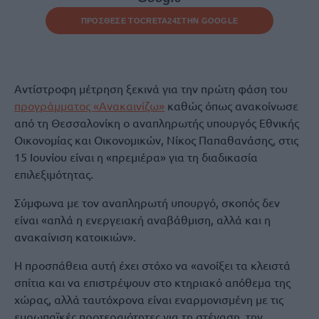
ΠΡΟΣΘΕΣΕ ΤΟ
CRETA24
ΣΤΗΝ GOOGLE
Αντίστροφη μέτρηση ξεκινά για την πρώτη φάση του
προγράμματος «Ανακαινίζω»
καθώς όπως ανακοίνωσε
από τη Θεσσαλονίκη ο αναπληρωτής υπουργός Εθνικής
Οικονομίας και Οικονομικών, Νίκος Παπαθανάσης, στις
15 Ιουνίου είναι η «πρεμιέρα» για τη διαδικασία
επιλεξιμότητας.
Σύμφωνα με τον αναπληρωτή υπουργό, σκοπός δεν
είναι «απλά η ενεργειακή αναβάθμιση, αλλά και η
ανακαίνιση κατοικιών».
Η προσπάθεια αυτή έχει στόχο να «ανοίξει τα κλειστά
σπίτια και να επιστρέψουν στο κτηριακό απόθεμα της
χώρας, αλλά ταυτόχρονα είναι εναρμονισμένη με τις
ευρωπαϊκές προτεραιότητες για τη στέγαση, την