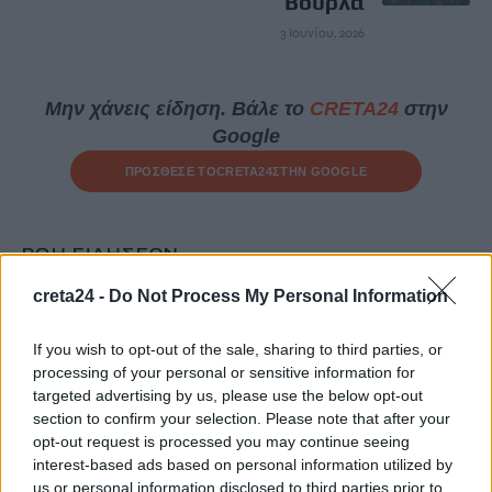
Βούρλα
3 Ιουνίου, 2026
Μην χάνεις είδηση. Βάλε το
CRETA24
στην
Google
ΠΡΟΣΘΕΣΕ ΤΟ
CRETA24
ΣΤΗΝ GOOGLE
ΡΟΗ ΕΙΔΗΣΕΩΝ
creta24 -
Do Not Process My Personal Information
Μυστράς: 11 μήνες με αναστολή στον 55χρονο που έκρυβε τη
σορό του πατέρα του σε καταψύκτη
If you wish to opt-out of the sale, sharing to third parties, or
7 Αυγούστου, 2026
processing of your personal or sensitive information for
targeted advertising by us, please use the below opt-out
Στο Α΄ Νεκροταφείο το μνημόσυνο για τον έναν χρόνο από τον
section to confirm your selection. Please note that after your
opt-out request is processed you may continue seeing
θάνατο της Λένας Σαμαρά
interest-based ads based on personal information utilized by
7 Αυγούστου, 2026
us or personal information disclosed to third parties prior to