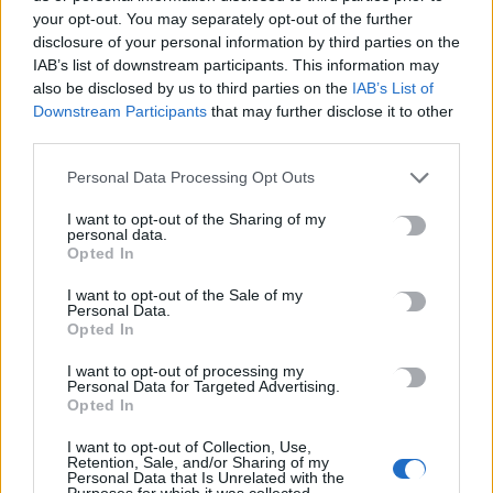
your opt-out. You may separately opt-out of the further
Ένωση Ηρακλείου: Πότε ξεκινάει η παραλαβή οινοσταφύλων
disclosure of your personal information by third parties on the
– Οι τιμές ανά ποικιλία
IAB’s list of downstream participants. This information may
also be disclosed by us to third parties on the
IAB’s List of
7 Αυγούστου, 2026
Downstream Participants
that may further disclose it to other
third parties.
Χανιά: Νεκρός 55χρονος σε παραλία – «Έσβησε» στην
ξαπλώστρα
Personal Data Processing Opt Outs
7 Αυγούστου, 2026
I want to opt-out of the Sharing of my
personal data.
Opted In
ΠΑΣΟΚ: Βαφτίζουν «επιτυχία» τη μεταφορά του λογαριασμού
της Ρήτρας Διαφυγής στους πολίτες
I want to opt-out of the Sale of my
Personal Data.
7 Αυγούστου, 2026
Opted In
I want to opt-out of processing my
Στον ΟΦΗ η 22χρονη πασαδόρος Ελενα Γεωργιάδου
Personal Data for Targeted Advertising.
7 Αυγούστου, 2026
Opted In
I want to opt-out of Collection, Use,
Retention, Sale, and/or Sharing of my
Σαμαριά: «Πυρά» Καλογερή για τα λουκέτα στο φαράγγι –
Personal Data that Is Unrelated with the
«Αδικαιολόγητα τα περισσότερα κλεισίματα»
Purposes for which it was collected.