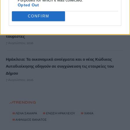
Opted Out
7 Αυγούστου, 2026
CONFIRM
Καύσωνας: Η Μεσόγειος «βράζει» -Στους 33°C η θάλασσα στη
Μαγιόρκα, «δεν μπορούμε ούτε να δροσιστούμε», λένε οι
τουρίστες
7 Αυγούστου, 2026
Ηράκλειο: Τα οικονομικά ανοίγματα και ο νέος Κώδικας
Αυτοδιοίκησης οδηγούν σε συγχώνευση τις εταιρείες του
Δήμου
7 Αυγούστου, 2026
TRENDING
#
ΛΕΝΑ ΣΑΜΑΡΑ
#
ΕΝΩΣΗ ΗΡΑΚΛΕΙΟΥ
#
ΧΑΝΙΑ
#
ΑΙΦΝΙΔΙΟΣ ΘΑΝΑΤΟΣ