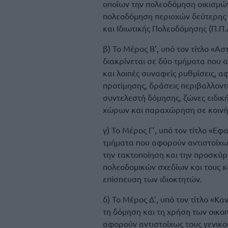
οποίων την πολεοδόμηση οικισμών 
πολεοδόμηση περιοχών δεύτερης κ
και Ιδιωτικής Πολεοδόμησης (Π.Π.Α
β) Το Μέρος Β’, υπό τον τίτλο «Α
διακρίνεται σε δύο τμήματα που
και λοιπές συναφείς ρυθμίσεις, α
προτίμησης, δράσεις περιβαλλοντ
συντελεστή δόμησης, ζώνες ειδικ
χώρων και παραχώρηση σε κοινή χ
γ) Το Μέρος Γ’, υπό τον τίτλο «Ε
τμήματα που αφορούν αντιστοίχως
την τακτοποίηση και την προσκύρ
πολεοδομικών σχεδίων και τους 
επίσπευση των ιδιοκτητών.
δ) Το Μέρος Δ’, υπό τον τίτλο «Κ
τη δόμηση και τη χρήση των οικο
αφορούν αντιστοίχως τους γενικο