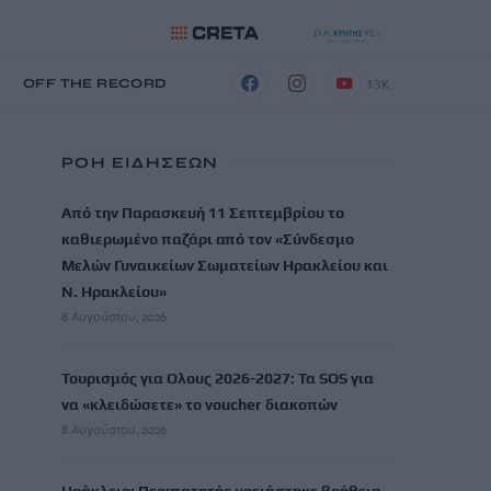
13K
Η
OFF THE RECORD
ΡΟΗ ΕΙΔΗΣΕΩΝ
Από την Παρασκευή 11 Σεπτεμβρίου το
καθιερωμένο παζάρι από τον «Σύνδεσμο
Μελών Γυναικείων Σωματείων Ηρακλείου και
Ν. Ηρακλείου»
8 Αυγούστου, 2026
Τουρισμός για Ολους 2026-2027: Τα SOS για
να «κλειδώσετε» το voucher διακοπών
8 Αυγούστου, 2026