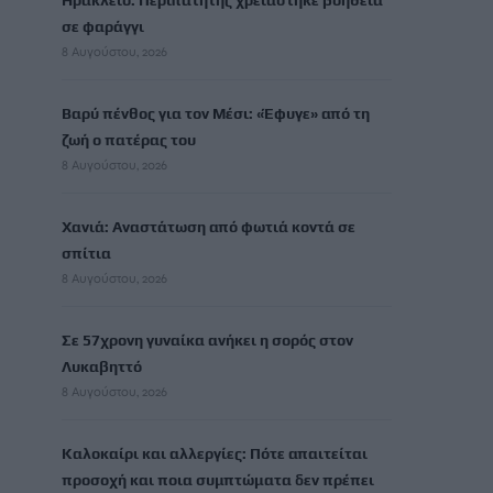
Ηράκλειο: Περιπατητής χρειάστηκε βοήθεια
σε φαράγγι
8 Αυγούστου, 2026
Βαρύ πένθος για τον Μέσι: «Έφυγε» από τη
ζωή ο πατέρας του
8 Αυγούστου, 2026
Χανιά: Αναστάτωση από φωτιά κοντά σε
σπίτια
8 Αυγούστου, 2026
Σε 57χρονη γυναίκα ανήκει η σορός στον
Λυκαβηττό
8 Αυγούστου, 2026
Καλοκαίρι και αλλεργίες: Πότε απαιτείται
προσοχή και ποια συμπτώματα δεν πρέπει