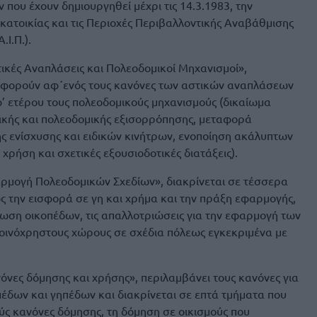
που έχουν δημιουργηθεί μέχρι τις 14.3.1983, την
ατοικίας και τις Περιοχές Περιβαλλοντικής Αναβάθμισης
.Ι.Π.).
στικές Αναπλάσεις και Πολεοδομικοί Μηχανισμοί»,
 αφορούν αφ΄ενός τους κανόνες των αστικών αναπλάσεων
φ’ ετέρου τους πολεοδομικούς μηχανισμούς (δικαίωμα
ικής και πολεοδομικής εξισορρόπησης, μεταφορά
ής ενίσχυσης και ειδικών κινήτρων, ενοποίηση ακάλυπτων
ρήση και σχετικές εξουσιοδοτικές διατάξεις).
φαρμογή Πολεοδομικών Σχεδίων», διακρίνεται σε τέσσερα
 την εισφορά σε γη και χρήμα και την πράξη εφαρμογής,
ωση οικοπέδων, τις απαλλοτριώσεις για την εφαρμογή των
κοινόχρηστους χώρους σε σχέδια πόλεως εγκεκριμένα με
ανόνες δόμησης και χρήσης», περιλαμβάνει τους κανόνες για
πέδων και γηπέδων και διακρίνεται σε επτά τμήματα που
ύς κανόνες δόμησης, τη δόμηση σε οικισμούς που