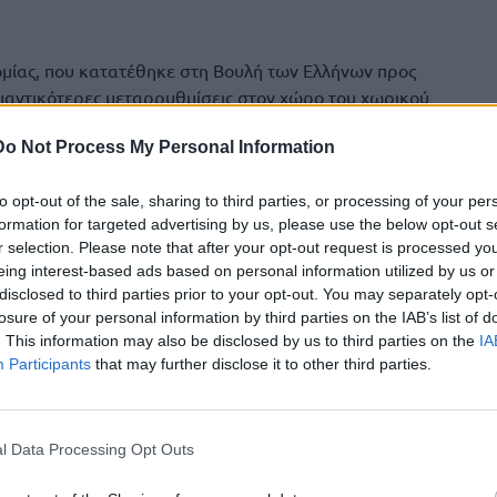
μίας, που κατατέθηκε στη Βουλή των Ελλήνων προς
μαντικότερες μεταρρυθμίσεις στον χώρο του χωρικού
 αποτέλεσε προτεραιότητα του Υπουργείου Περιβάλλοντος
Do Not Process My Personal Information
ήμερα1 και απαντά σε παθογένειες δεκαετιών, με κοινωνική
υθύνη.
to opt-out of the sale, sharing to third parties, or processing of your per
υγκέντρωσης, συστηματοποίησης και ενοποίησης όλης της
formation for targeted advertising by us, please use the below opt-out s
δομικής νομοθεσίας σε έναν Κώδικα, προκειμένου να
r selection. Please note that after your opt-out request is processed y
πολίτες στην ορθή και ταχεία γνώση και εφαρμογή της
eing interest-based ads based on personal information utilized by us or
disclosed to third parties prior to your opt-out. You may separately opt-
ός κόσμος όσο και η διοίκηση και ο κάθε πολίτης, θα έχουν
losure of your personal information by third parties on the IAB’s list of
λυδιάστατο και συνεκτικό εργαλείο, που υποκαθιστά της
. This information may also be disclosed by us to third parties on the
IA
σαν σε ανασφάλεια δικαίου ή ακόμα και αντίθετες
Participants
that may further disclose it to other third parties.
 γραφειοκρατική διαδικασία, αλλά για ένα τιτάνιο
ροπής, που απαίτησε έξι και πλέον χρόνια για να
l Data Processing Opt Outs
ρμηνεύσει σειρά διατάξεων.
ούνται και αναδιαρθρώνονται τα νομοθετήματα, αλλά και