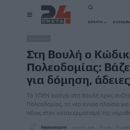
ΚΡΗΤΗ
ΚΟΙΝΩΝ
Home
Άρθρα
Στη Βουλή ο Κώδικας Χωροταξίας – Πολεο
ΠΟΛΙΤΙΚΗ
Στη Βουλή ο Κώδι
Πολεοδομίας: Βάζε
για δόμηση, άδειε
Το ΥΠΕΝ εισάγει στη Βουλή προς συζή
Πολεοδομίας, το νέο ενιαίο πλαίσιο γι
τέλος στον κατακερματισμό της νομοθε
Newsroom
4 Ιουνίου, 2026
12:35
Διαβάζ