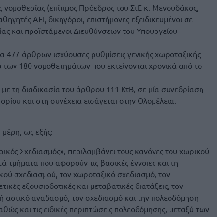
ς νομοθεσίας (επίτιμος Πρόεδρος του ΣτΕ κ. Μενουδάκος,
αθηγητές ΑΕΙ, δικηγόροι, επιστήμονες εξειδικευμένοι σε
ίας και προϊστάμενοι Διευθύνσεων του Υπουργείου
α 477 άρθρων ισχύουσες ρυθμίσεις γενικής χωροταξικής
 των 180 νομοθετημάτων που εκτείνονται χρονικά από το
 με τη διαδικασία του άρθρου 111 ΚτΒ, σε μία συνεδρίαση
ορίου και στη συνέχεια εισάγεται στην Ολομέλεια.
 μέρη, ως εξής:
ωρικός Σχεδιασμός», περιλαμβάνει τους κανόνες του χωρικού
τά τμήματα που αφορούν τις βασικές έννοιες και τη
ού σχεδιασμού, τον χωροταξικό σχεδιασμό, τον
τικές εξουσιοδοτικές και μεταβατικές διατάξεις, τον
ή αστικό αναδασμό, τον σχεδιασμό και την πολεοδόμηση
καθώς και τις ειδικές περιπτώσεις πολεοδόμησης, μεταξύ των