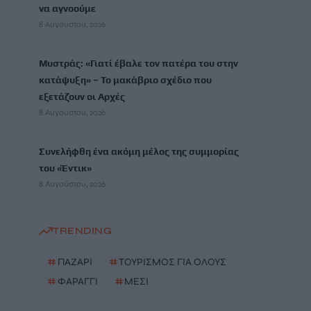
να αγνοούμε
8 Αυγούστου, 2026
Μυστράς: «Γιατί έβαλε τον πατέρα του στην
κατάψυξη» – Το μακάβριο σχέδιο που
εξετάζουν οι Αρχές
8 Αυγούστου, 2026
Συνελήφθη ένα ακόμη μέλος της συμμορίας
του «Έντικ»
8 Αυγούστου, 2026
TRENDING
#
ΠΑΖΑΡΙ
#
ΤΟΥΡΙΣΜΟΣ ΓΙΑ ΟΛΟΥΣ
#
ΦΑΡΑΓΓΙ
#
ΜΕΣΙ