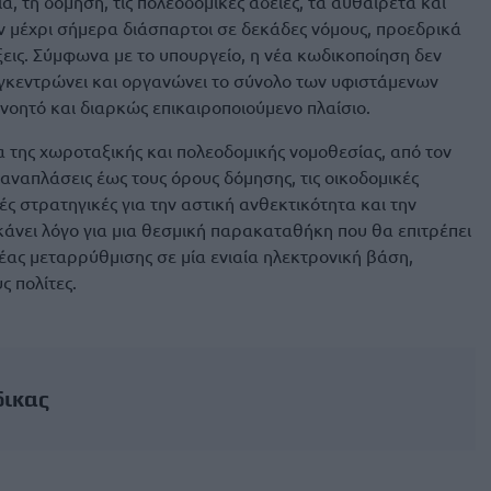
α, τη δόμηση, τις πολεοδομικές άδειες, τα αυθαίρετα και
ν μέχρι σήμερα διάσπαρτοι σε δεκάδες νόμους, προεδρικά
ξεις. Σύμφωνα με το υπουργείο, η νέα κωδικοποίηση δεν
συγκεντρώνει και οργανώνει το σύνολο των υφιστάμενων
ανοητό και διαρκώς επικαιροποιούμενο πλαίσιο.
 της χωροταξικής και πολεοδομικής νομοθεσίας, από τον
 αναπλάσεις έως τους όρους δόμησης, τις οικοδομικές
κές στρατηγικές για την αστική ανθεκτικότητα και την
άνει λόγο για μια θεσμική παρακαταθήκη που θα επιτρέπει
ας μεταρρύθμισης σε μία ενιαία ηλεκτρονική βάση,
 πολίτες.
δικας