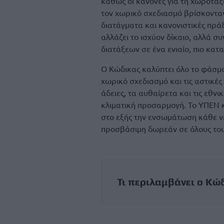
καθώς οι κανόνες για τη χωροταξί
τον χωρικό σχεδιασμό βρίσκοντα
διατάγματα και κανονιστικές πρά
αλλάζει το ισχύον δίκαιο, αλλά 
διατάξεων σε ένα ενιαίο, πιο κατ
Ο Κώδικας καλύπτει όλο το φάσμα
χωρικό σχεδιασμό και τις αστικές
άδειες, τα αυθαίρετα και τις εθνι
κλιματική προσαρμογή. Το ΥΠΕΝ κ
στο εξής την ενσωμάτωση κάθε νέ
προσβάσιμη δωρεάν σε όλους τους
Τι περιλαμβάνει ο Κώ