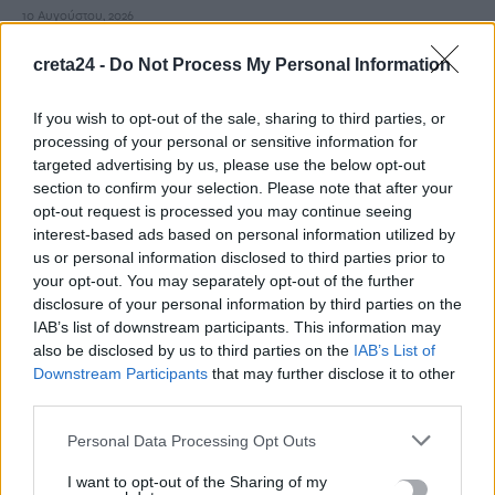
10 Αυγούστου, 2026
creta24 -
Do Not Process My Personal Information
«Η Χανιώτικη κοινωνία και οικονομία έχουν ανάγκη βιώσιμο
αναπτυξιακό μοντέλο λειτουργίας για τη Δημοτική Αγορά»
If you wish to opt-out of the sale, sharing to third parties, or
10 Αυγούστου, 2026
processing of your personal or sensitive information for
targeted advertising by us, please use the below opt-out
section to confirm your selection. Please note that after your
Κολύμβηση: Πανελλήνιο ρεκόρ για την Εθνική 4×200μ.
opt-out request is processed you may continue seeing
ελεύθερο – Ιστορική επίδοση από τον Μάρκο
interest-based ads based on personal information utilized by
10 Αυγούστου, 2026
us or personal information disclosed to third parties prior to
your opt-out. You may separately opt-out of the further
disclosure of your personal information by third parties on the
Το Φεστιβάλ της Περιφέρειας Κρήτης παρουσιάζει το Ρεσιτάλ
IAB’s list of downstream participants. This information may
πιάνου Wolfgang Amadeus Mozart
also be disclosed by us to third parties on the
IAB’s List of
10 Αυγούστου, 2026
Downstream Participants
that may further disclose it to other
third parties.
Personal Data Processing Opt Outs
TRENDING
I want to opt-out of the Sharing of my
#
ΣΕΙΣΜΟΣ
#
ΚΟΛΟΜΒΙΑ
#
ΣΤΕΛΙΟΣ ΡΑΜΦΟΣ
#
ΚΗΔΕΙΑ