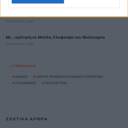
Κίσσαμος: Συνελήφθη 32χρονος για πέντε κλοπές από
επιχειρήσεις
9 Αυγούστου, 2026
Με… κράτηση σε Μπάλο, Ελαφονήσι και Φαλάσαρνα
9 Αυγούστου, 2026
TRENDING
#
ΑΝΕΜΟΙ
#
ΧΑΡΤΗΣ ΠΡΟΒΛΕΨΗΣ ΚΙΝΔΥΝΟΥ ΠΥΡΚΑΓΙΩΝ
#
ΞΥΛΟΔΑΡΜΟΣ
#
ΝΟΣΗΛΕΥΤΡΙΑ
ΣΧΕΤΙΚΆ ΆΡΘΡΑ