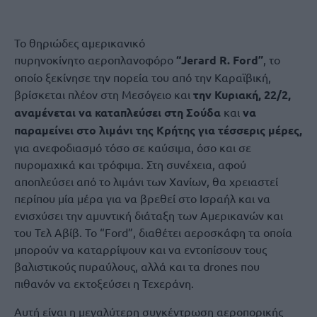
Το θηριώδες αμερικανικό
πυρηνoκίνητο αεροπλανοφόρο
“Jerard R. Ford”
, το
οποίο ξεκίνησε την πορεία του από την Καραϊβική,
βρίσκεται πλέον στη Μεσόγειο και
την Κυριακή, 22/2,
αναμένεται να καταπλεύσει στη Σούδα
και
να
παραμείνει στο λιμάνι της Κρήτης για τέσσερις μέρες,
για ανεφοδιασμό τόσο σε καύσιμα, όσο και σε
πυρομαχικά και τρόφιμα. Στη συνέχεια, αφού
αποπλεύσει από το λιμάνι των Χανίων, θα χρειαστεί
περίπου μία μέρα για να βρεθεί στο Ισραήλ και να
ενισχύσει την αμυντική διάταξη των Αμερικανών και
του Τελ Αβίβ. Το “Fοrd”, διαθέτει αεροσκάφη τα οποία
μπορούν να καταρρίψουν και να εντοπίσουν τους
βαλιστικούς πυραύλους, αλλά και τα drones που
πιθανόν να εκτοξεύσει η Τεχεράνη.
Αυτή είναι η μεγαλύτερη συγκέντρωση αεροπορικής