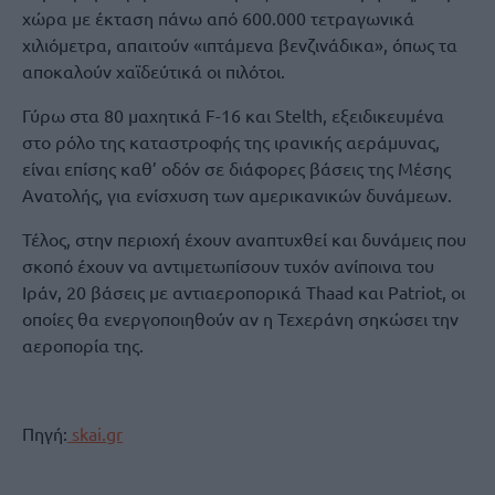
χώρα με έκταση πάνω από 600.000 τετραγωνικά
χιλιόμετρα, απαιτούν «ιπτάμενα βενζινάδικα», όπως τα
αποκαλούν χαϊδεύτικά οι πιλότοι.
Γύρω στα 80 μαχητικά F-16 και Stelth, εξειδικευμένα
στο ρόλο της καταστροφής της ιρανικής αεράμυνας,
είναι επίσης καθ’ οδόν σε διάφορες βάσεις της Μέσης
Ανατολής, για ενίσχυση των αμερικανικών δυνάμεων.
Τέλος, στην περιοχή έχουν αναπτυχθεί και δυνάμεις που
σκοπό έχουν να αντιμετωπίσουν τυχόν ανίποινα του
Ιράν, 20 βάσεις με αντιαεροπορικά Thaad και Patriot, οι
οποίες θα ενεργοποιηθούν αν η Τεχεράνη σηκώσει την
αεροπορία της.
Πηγή:
skai.gr