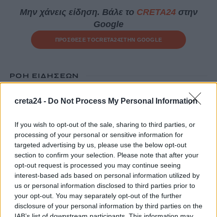
Μην χάνεις είδηση. Βάλε το
CRETA24
στην
Google
ΠΡΟΣΘΕΣΕ ΤΟ
CRETA24
ΣΤΗΝ GOOGLE
ΡΟΗ ΕΙΔΗΣΕΩΝ
Ηράκλειο: Ο Χανς δόθηκε για υιοθεσία από το Κυνοκομείο και
creta24 -
Do Not Process My Personal Information
σκοτώθηκε από τον ιδιοκτήτη του – Η καταγγελία της
«Σείριος»
If you wish to opt-out of the sale, sharing to third parties, or
9 Αυγούστου, 2026
processing of your personal or sensitive information for
targeted advertising by us, please use the below opt-out
section to confirm your selection. Please note that after your
Τραγωδία στα Μάλια: Νεκρός 64χρονος στη θάλασσα
opt-out request is processed you may continue seeing
9 Αυγούστου, 2026
interest-based ads based on personal information utilized by
us or personal information disclosed to third parties prior to
your opt-out. You may separately opt-out of the further
Ριπές ανέμου έως 110 χλμ/ώρα στην Κρήτη -Στο «κόκκινο»
disclosure of your personal information by third parties on the
μέχρι την Τετάρτη
IAB’s list of downstream participants. This information may