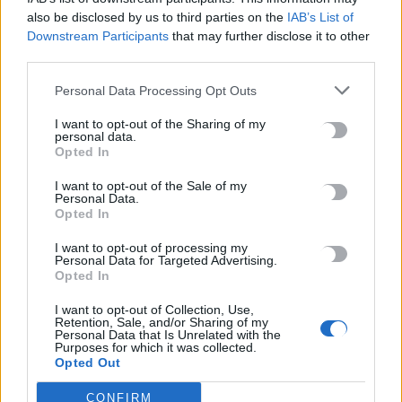
9 Αυγούστου, 2026
also be disclosed by us to third parties on the
IAB’s List of
Downstream Participants
that may further disclose it to other
third parties.
Ερυθρός Σταυρός: Νοσηλεύτρια στα Επείγοντα
ξυλοκοπήθηκε βάναυσα από ασθενή
Personal Data Processing Opt Outs
9 Αυγούστου, 2026
I want to opt-out of the Sharing of my
personal data.
Λουτράκι: 75χρονος βρέθηκε νεκρός δίπλα σε κάδους
Opted In
απορριμμάτων
I want to opt-out of the Sale of my
9 Αυγούστου, 2026
Personal Data.
Opted In
Τουρνάς: Πάνω από 400 φωτιές σε 10 ημέρες, από αμέλεια το
I want to opt-out of processing my
Personal Data for Targeted Advertising.
90% των περιστατικών
Opted In
9 Αυγούστου, 2026
I want to opt-out of Collection, Use,
Retention, Sale, and/or Sharing of my
Σκιάθος: Ανήλικος κατήγγειλε 17χρονο για βιασμό – Τον
Personal Data that Is Unrelated with the
Purposes for which it was collected.
απειλούσε με διαρροή βίντεο στο διαδίκτυο
Opted Out
9 Αυγούστου, 2026
CONFIRM