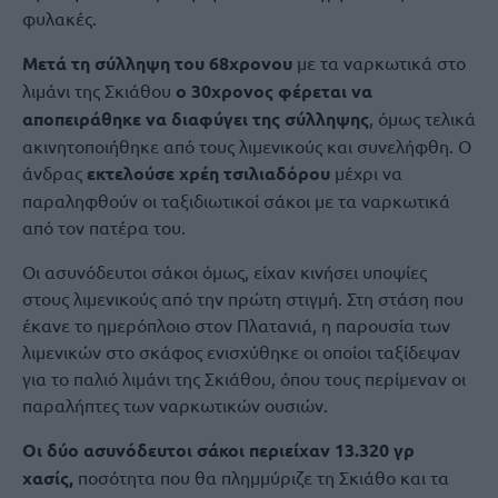
φυλακές.
Μετά τη σύλληψη του 68χρονου
με τα ναρκωτικά στο
λιμάνι της Σκιάθου
ο 30χρονος φέρεται να
αποπειράθηκε να διαφύγει της σύλληψης
, όμως τελικά
ακινητοποιήθηκε από τους λιμενικούς και συνελήφθη. Ο
άνδρας
εκτελούσε χρέη τσιλιαδόρου
μέχρι να
παραληφθούν οι ταξιδιωτικοί σάκοι με τα ναρκωτικά
από τον πατέρα του.
Οι ασυνόδευτοι σάκοι όμως, είχαν κινήσει υποψίες
στους λιμενικούς από την πρώτη στιγμή. Στη στάση που
έκανε το ημερόπλοιο στον Πλατανιά, η παρουσία των
λιμενικών στο σκάφος ενισχύθηκε οι οποίοι ταξίδεψαν
για το παλιό λιμάνι της Σκιάθου, όπου τους περίμεναν οι
παραλήπτες των ναρκωτικών ουσιών.
Οι δύο ασυνόδευτοι σάκοι περιείχαν 13.320 γρ
χασίς,
ποσότητα που θα πλημμύριζε τη Σκιάθο και τα