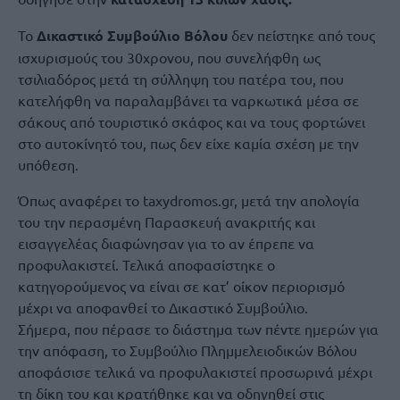
Το
Δικαστικό Συμβούλιο Βόλου
δεν πείστηκε από τους
ισχυρισμούς του 30χρονου, που συνελήφθη ως
τσιλιαδόρος μετά τη σύλληψη του πατέρα του, που
κατελήφθη να παραλαμβάνει τα ναρκωτικά μέσα σε
σάκους από τουριστικό σκάφος και να τους φορτώνει
στο αυτοκίνητό του, πως δεν είχε καμία σχέση με την
υπόθεση.
Όπως αναφέρει το taxydromos.gr, μετά την απολογία
του την περασμένη Παρασκευή ανακριτής και
εισαγγελέας διαφώνησαν για το αν έπρεπε να
προφυλακιστεί. Τελικά αποφασίστηκε ο
κατηγορούμενος να είναι σε κατ’ οίκον περιορισμό
μέχρι να αποφανθεί το Δικαστικό Συμβούλιο.
Σήμερα, που πέρασε το διάστημα των πέντε ημερών για
την απόφαση, το Συμβούλιο Πλημμελειοδικών Βόλου
αποφάσισε τελικά να προφυλακιστεί προσωρινά μέχρι
τη δίκη του και κρατήθηκε και να οδηγηθεί στις