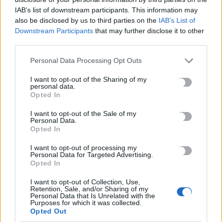
Η Βρετανική κυβέρνηση δεν θα προχωρήσει σε διεξαγωγή
IAB’s list of downstream participants. This information may
έρευνας για τον Επστάιν
also be disclosed by us to third parties on the
IAB’s List of
5 Αυγούστου, 2026
Downstream Participants
that may further disclose it to other
third parties.
Η «Ειρήνη» του Αριστοφάνη στην Παιδική – Εφηβική
Personal Data Processing Opt Outs
Βιβλιοθήκη Δημοτικού Κήπου
I want to opt-out of the Sharing of my
5 Αυγούστου, 2026
personal data.
Opted In
Εκδήλωση Τιμής και Μνήμης για τον Μενέλαο Παρλαμά
I want to opt-out of the Sale of my
5 Αυγούστου, 2026
Personal Data.
Opted In
I want to opt-out of processing my
Personal Data for Targeted Advertising.
TRENDING
Opted In
#
ΗΡΑΚΛΕΙΟ
#
ΔΟΜΗ ΑΘΑΝΑΤΟΥΣ
#
ΠΑΡΑΛΙΕΣ
I want to opt-out of Collection, Use,
#
ΞΑΠΛΩΣΤΡΕΣ
Retention, Sale, and/or Sharing of my
Personal Data that Is Unrelated with the
Purposes for which it was collected.
Opted Out