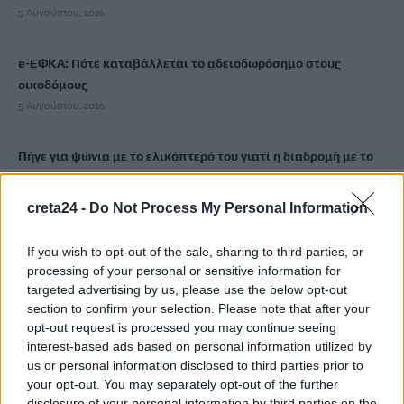
5 Αυγούστου, 2026
e-ΕΦΚΑ: Πότε καταβάλλεται το αδειοδωρόσημο στους
οικοδόμους
5 Αυγούστου, 2026
Πήγε για ψώνια με το ελικόπτερό του γιατί η διαδρομή με το
αμάξι ήταν… πολύ μεγάλη
5 Αυγούστου, 2026
creta24 -
Do Not Process My Personal Information
Μύκονος: 35χρονος οδηγός έκλεψε από τουρίστα επώνυμη
If you wish to opt-out of the sale, sharing to third parties, or
processing of your personal or sensitive information for
τσάντα και ρολόι αξίας 75.000 ευρώ
targeted advertising by us, please use the below opt-out
5 Αυγούστου, 2026
section to confirm your selection. Please note that after your
opt-out request is processed you may continue seeing
Σύσκεψη εργασίας για θέματα Μεταφορών και Επικοινωνιών
interest-based ads based on personal information utilized by
5 Αυγούστου, 2026
us or personal information disclosed to third parties prior to
your opt-out. You may separately opt-out of the further
disclosure of your personal information by third parties on the