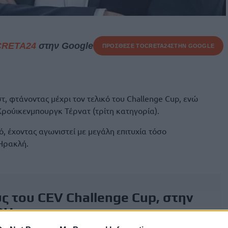
CRETA24
στην Google
ΠΡΟΣΘΕΣΕ ΤΟ
CRETA24
ΣΤΗΝ GOOGLE
στ, φτάνοντας μέχρι τον τελικό του Challenge Cup, ενώ
Κρούικενμπουργκ Τέρνατ (τρίτη κατηγορία).
ό, έχοντας αγωνιστεί με μεγάλη επιτυχία τόσο
 Ηρακλή.
ς του CEV Challenge Cup, στην
ΦΗ
.