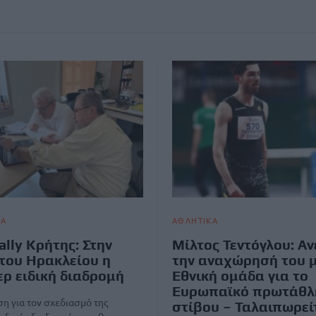
ΚΑ
ΑΘΛΗΤΙΚΑ
ally Κρήτης: Στην
Μίλτος Τεντόγλου: Α
του Ηρακλείου η
την αναχώρησή του μ
ρ ειδική διαδρομή
Εθνική ομάδα για το
Ευρωπαϊκό πρωτάθλ
η για τον σχεδιασμό της
στίβου – Ταλαιπωρεί