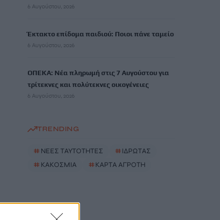
6 Αυγούστου, 2026
Έκτακτο επίδομα παιδιού: Ποιοι πάνε ταμείο
6 Αυγούστου, 2026
ΟΠΕΚΑ: Νέα πληρωμή στις 7 Αυγούστου για
τρίτεκνες και πολύτεκνες οικογένειες
6 Αυγούστου, 2026
TRENDING
#
ΝΕΕΣ ΤΑΥΤΟΤΗΤΕΣ
#
ΙΔΡΩΤΑΣ
#
ΚΑΚΟΣΜΙΑ
#
ΚΑΡΤΑ ΑΓΡΟΤΗ