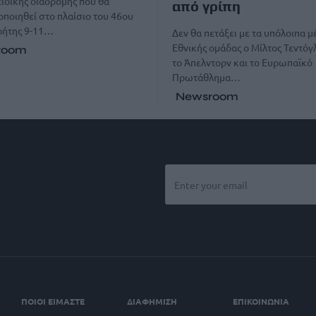
ιδικής διαδρομής που θα
από γρίπη
ποιηθεί στο πλαίσιο του 46ου
ρήτης 9-11…
Δεν θα πετάξει με τα υπόλοιπα μ
Εθνικής ομάδας ο Μίλτος Τεντόγλ
room
το Άπελντορν και το Ευρωπαϊκό
Πρωτάθλημα…
Newsroom
ΠΟΙΟΙ ΕΙΜΑΣΤΕ
ΔΙΑΦΗΜΙΣΗ
ΕΠΙΚΟΙΝΩΝΙΑ