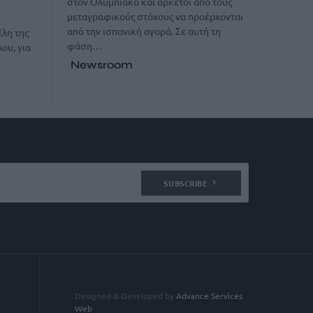
στον Ολυμπιακό και αρκετοί από τους
μεταγραφικούς στόχους να προέρχονται
από την ισπανική αγορά. Σε αυτή τη
έλη της
φάση…
ου, για
Newsroom
SUBSCRIBE
Designed & Developed by
Advance Services
Web