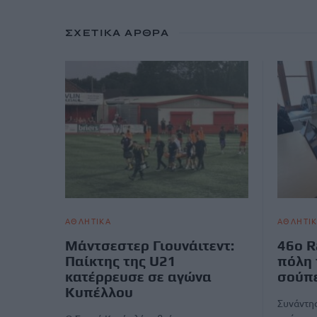
ΣΧΕΤΙΚΆ ΆΡΘΡΑ
ΑΘΛΗΤΙΚΑ
ΑΘΛΗΤΙ
Μάντσεστερ Γιουνάιτεντ:
46ο R
Παίκτης της U21
πόλη 
κατέρρευσε σε αγώνα
σούπε
Κυπέλλου
Συνάντησ