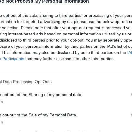
Do Not Process My Personal Information
to opt-out of the sale, sharing to third parties, or processing of your per
formation for targeted advertising by us, please use the below opt-out s
κ Ντεπέστελε, ο οποίος φέτος οδήγησε την ομάδα του
r selection. Please note that after your opt-out request is processed y
ελικούς του CEV Challenge Cup (ηττήθηκε απο την Ιταλική
eing interest-based ads based on personal information utilized by us or
disclosed to third parties prior to your opt-out. You may separately opt-
δια) έχοντας αποκλείσει νωρίτερα τον ΠΑΟΚ (δυο νίκες με 3-
losure of your personal information by third parties on the IAB’s list of
ήτη
, για να οδηγήσει την κρητική ομάδα, στα “σαλόνια” της
. This information may also be disclosed by us to third parties on the
IA
πρώτη φορά στην ιστορία της!
Participants
that may further disclose it to other third parties.
ει ως παίκτης στην Ελλάδα μεγάλες στιγμές, με τη φανέλα
 (2006-20009), αναλαμβάνει το τιμόνι του
ΟΦΗ
, με σκοπό
Καλμαζίδη, με τον οποίο υπήρξαν συμπαίκτες στον Ηρακλή
l Data Processing Opt Outs
ανε και ο προκάτοχος του-σε μεγάλες και ιστορικές
o opt-out of the Sharing of my personal data.
In
τις 3 Σεπτεμβρίου 1977 υπήρξε αρχηγός της εθνικής
τους κορυφαίους πασαδόρους της γενιάς του.
o opt-out of the Sale of my Personal Data.
In
ικότητα του ευρωπαϊκού βόλεϊ, καθώς έκανε μεγάλη διεθνή