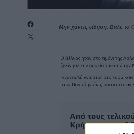
Μην χάνεις είδηση. Βάλε το
Ο Βέλγος ήταν στο τιμόνι της Άαλ
ξεκίνησε την πορεία του από την 
Είναι πολύ γνωστός στο ευρύ κοιν
στον Παναθηναϊκό, όσο και στον
Από τους τελικού
Κρήτη
και τον
Ο