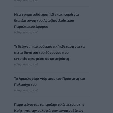
6 Αυγούστου, 2026
Νέα χρηματοδότηση 1,5 εκατ. ευρώ για
διαπλάτυνση του Αγιοβασιλιώτικου
Παραλιακού Δρόμου
6 Αυγούστου, 2026
Τι δείχνει η ιατροδικαστική εξέταση για τα
αίτια θανάτου του 90χρονου που
εντοπίστηκε μέσα σε καταψύκτη
6 Αυγούστου, 2026
Το Αρκαλοχώρι γιόρτασε τον Προστάτη και
Πολιούχο του
6 Αυγούστου, 2026
Παρατείνονται τα προληπτικά μέτρα στην
Κρήτη για την ευλογιά των αιγοπροβάτων