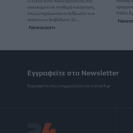
σούπερ ε
Ο Σεκού Κονέ πλέον βρίσκεται στο
πραγματο
νοσοκομείο σε σταθερή κατάσταση,
Ράλλυ Κ
όπως ενημέρωσαν οι άνθρωποι των
«κόκκινων διαβόλων». Σε…
News
Newsroom
Εγγραφείτε στο Newsletter
Εγγραφείτε στις ενημερώσεις του creta24.gr