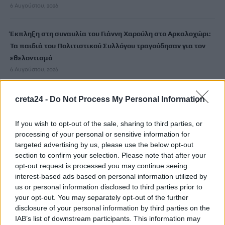
6 Αυγούστου, 2026
Έκπληξη στη συναυλία του Γιάννη Χαρούλη στο Αρκαλοχώρι:
Τα παιδιά του Πολιτιστικού Συλλόγου τραγούδησαν για τον
εθελοντισμό
6 Αυγούστου, 2026
Τελευταίο μπάνιο για έναν άνδρα σε παραλία της
creta24 -
Do Not Process My Personal Information
Παλαιόχωρας
6 Αυγούστου, 2026
If you wish to opt-out of the sale, sharing to third parties, or
processing of your personal or sensitive information for
targeted advertising by us, please use the below opt-out
MINOAN LINES: Ταξιδεύουμε στη Μήλο με εκπτώσεις έως 50%
section to confirm your selection. Please note that after your
6 Αυγούστου, 2026
opt-out request is processed you may continue seeing
interest-based ads based on personal information utilized by
us or personal information disclosed to third parties prior to
Τροχαίο στο ΙΤΕ: Μαζεύουν υπογραφές ζητώντας το
your opt-out. You may separately opt-out of the further
αυτονόητο!
disclosure of your personal information by third parties on the
6 Αυγούστου, 2026
IAB’s list of downstream participants. This information may