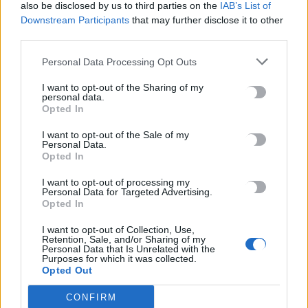
also be disclosed by us to third parties on the
IAB’s List of
Downstream Participants
that may further disclose it to other
Η ανακάλυψη της γραφής και η επανάσταση της
third parties.
πληροφορικής
6 Αυγούστου, 2026
Personal Data Processing Opt Outs
I want to opt-out of the Sharing of my
Προφυλακιστέος ο 26χρονος Αφγανός για τη δολοφονία της
personal data.
38χρονης Βρετανίδας
Opted In
6 Αυγούστου, 2026
I want to opt-out of the Sale of my
Personal Data.
Opted In
TRENDING
I want to opt-out of processing my
Personal Data for Targeted Advertising.
Opted In
#
ΠΑΝΑΓΙΩΤΗΣ ΜΑΡΓΑΡΗΣ
#
ΠΑΝΟΣ ΜΑΜΑΤΖΑΚΗΣ
#
ΓΙΑΤΡΟΣ
#
ΓΙΑΝΝΗΣ ΧΑΡΟΥΛΗΣ
I want to opt-out of Collection, Use,
Retention, Sale, and/or Sharing of my
Personal Data that Is Unrelated with the
Purposes for which it was collected.
Opted Out
CONFIRM
ΣΧΕΤΙΚΆ ΆΡΘΡΑ