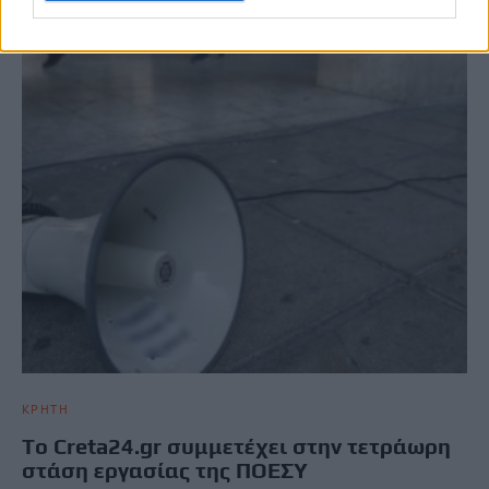
ΚΡΗΤΗ
To Creta24.gr συμμετέχει στην τετράωρη
στάση εργασίας της ΠΟΕΣΥ