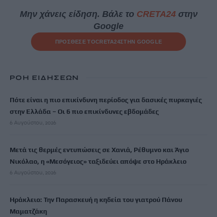
Μην χάνεις είδηση. Βάλε το
CRETA24
στην
Google
ΠΡΟΣΘΕΣΕ ΤΟ
CRETA24
ΣΤΗΝ GOOGLE
ΡΟΗ ΕΙΔΗΣΕΩΝ
Πότε είναι η πιο επικίνδυνη περίοδος για δασικές πυρκαγιές
στην Ελλάδα – Οι 6 πιο επικίνδυνες εβδομάδες
6 Αυγούστου, 2026
Μετά τις θερμές εντυπώσεις σε Χανιά, Ρέθυμνο και Άγιο
Νικόλαο, η «Μεσόγειος» ταξιδεύει απόψε στο Ηράκλειο
6 Αυγούστου, 2026
Ηράκλειο: Την Παρασκευή η κηδεία του γιατρού Πάνου
Μαματζάκη