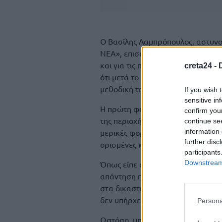
Ο Βασίλης Λαμπρόπουλος, αστυν
ΝΕΑ», επισήμανε στην εκπομπή Liv
και για τις ποινικές τους ενέργει
creta24 -
ότι μετά το 2022, διέβλεψαν την 
μεθοδική τη δράση τους.
If you wish 
sensitive in
Η πρώτη φορά που η αστυνομία εί
confirm you
της περιοχής, θύματα αυτής της οι
continue se
information 
μερικές φορές υπήρχαν και μερικ
further disc
ορισμένες καταστροφές.
participants
Downstream 
Όπως είπε ο αστυνομικός συντάκτ
απάντηση ποιος τους απειλεί ή μ
στα δικαστήρια, υπήρχαν κάποιες
δεν υπήρχε καταδίκη.
Persona
Ωστόσο, υπήρχε εκτεταμένη τηλε