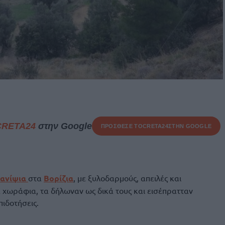
CRETA24
στην Google
ΠΡΟΣΘΕΣΕ ΤΟ
CRETA24
ΣΤΗΝ GOOGLE
 ανίψια
στα
Βορίζια
, με ξυλοδαρμούς, απειλές και
 χωράφια, τα δήλωναν ως δικά τους και εισέπρατταν
ιδοτήσεις.