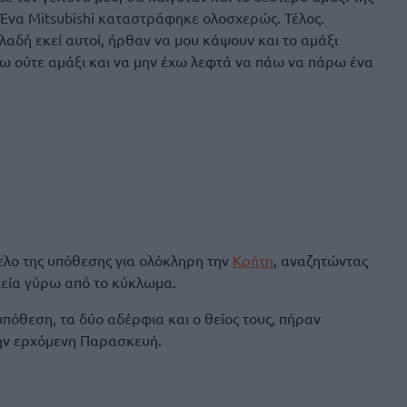
 Ένα Mitsubishi καταστράφηκε ολοσχερώς. Τέλος.
λαδή εκεί αυτοί, ήρθαν να μου κάψουν και το αμάξι
χω ούτε αμάξι και να μην έχω λεφτά να πάω να πάρω ένα
ελο της υπόθεσης για ολόκληρη την
Κρήτη
, αναζητώντας
χεία γύρω από το κύκλωμα.
πόθεση, τα δύο αδέρφια και ο θείος τους, πήραν
ην ερχόμενη Παρασκευή.