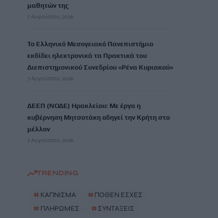
μαθητών της
7 Αυγούστου, 2026
Το Ελληνικό Μεσογειακό Πανεπιστήμιο
εκδίδει ηλεκτρονικά τα Πρακτικά του
Διεπιστημονικού Συνεδρίου «Ρένα Κυριακού»
7 Αυγούστου, 2026
ΔΕΕΠ (ΝΟΔΕ) Ηρακλείου: Με έργα η
κυβέρνηση Μητσοτάκη οδηγεί την Κρήτη στο
μέλλον
7 Αυγούστου, 2026
TRENDING
#
ΚΑΠΝΙΣΜΑ
#
ΠΟΘΕΝ ΕΣΧΕΣ
#
ΠΛΗΡΩΜΕΣ
#
ΣΥΝΤΑΞΕΙΣ