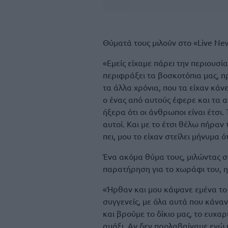
Θύματά τους μιλούν στο «Live Ne
«Εμείς είχαμε πάρει την περιουσί
περιφράξει τα βοσκοτόπια μας, πρ
τα άλλα χρόνια, που τα είχαν κάν
ο ένας από αυτούς έφερε και τα α
ήξερα ότι οι άνθρωποι είναι έτσι
αυτοί. Και με το έτσι θέλω πήραν 
πει, μου το είχαν στείλει μήνυμα 
Ένα ακόμα θύμα τους, μιλώντας στ
παρατήρηση για το χωράφι του, η
«Ήρθαν και μου κάψανε εμένα το α
συγγενείς, με όλα αυτά που κάναν
και βρούμε το δίκιο μας, το ευχ
αμάξι. Αν δεν προλαβαίναμε εγώ μ