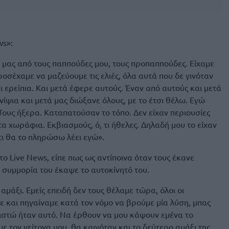
ws»:
α μας από τους παππούδες μου, τους προπαππούδες. Είχαμε
οσέχαμε να μαζεύουμε τις ελιές, όλα αυτά που δε γινόταν
ει ερείπια. Και μετά έφερε αυτούς. Έναν από αυτούς και μετά
νίψια και μετά μας διώξανε όλους, με το έτσι θέλω. Εγώ
. Τους ήξερα. Καταπατούσαν το τόπο. Δεν είχαν περιουσίες
τα χωράφια. Εκβιασμούς, ό, τι ήθελες. Δηλαδή μου το είχαν
ότι θα το πληρώσω λέει εγώ».
ο Live News, είπε πως ως αντίποινα όταν τους έκανε
 συμμορία του έκαψε το αυτοκίνητό του.
μάξι. Εμείς επειδή δεν τους θέλαμε τώρα, όλοι οι
ε και πηγαίναμε κατά τον νόμο να βρούμε μία λύση, μπας
αριστώ ήταν αυτό. Να έρθουν να μου κάψουν εμένα το
ε τον γείτονα μου, θα καιγόταν και το δεύτερο αμάξι της