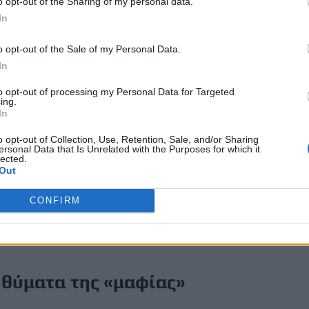
o opt-out of the Sharing of my personal data.
In
 και υπήρχαν και οι εξαγγελίες του κ. Χρυσοχοΐδη ότι θα
o opt-out of the Sale of my Personal Data.
ικογένειες που έχουν παρόμοιες συμπεριφορές, αυτή η
In
ν εγκληματική δράση της και λίγο καιρό αργότερα συνέχισε
to opt-out of processing my Personal Data for Targeted
ing.
In
o opt-out of Collection, Use, Retention, Sale, and/or Sharing
ersonal Data that Is Unrelated with the Purposes for which it
lected.
Out
CONFIRM
– θύματα της «μαφίας»