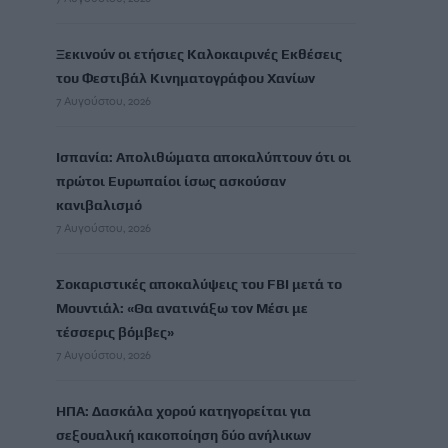
Ξεκινούν οι ετήσιες Καλοκαιρινές Εκθέσεις
του Φεστιβάλ Κινηματογράφου Χανίων
7 Αυγούστου, 2026
Ισπανία: Απολιθώματα αποκαλύπτουν ότι οι
πρώτοι Ευρωπαίοι ίσως ασκούσαν
κανιβαλισμό
7 Αυγούστου, 2026
Σοκαριστικές αποκαλύψεις του FBI μετά το
Μουντιάλ: «Θα ανατινάξω τον Μέσι με
τέσσερις βόμβες»
7 Αυγούστου, 2026
ΗΠΑ: Δασκάλα χορού κατηγορείται για
σεξουαλική κακοποίηση δύο ανήλικων