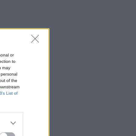
sonal or
ection to
ou may
 personal
out of the
 downstream
B’s List of