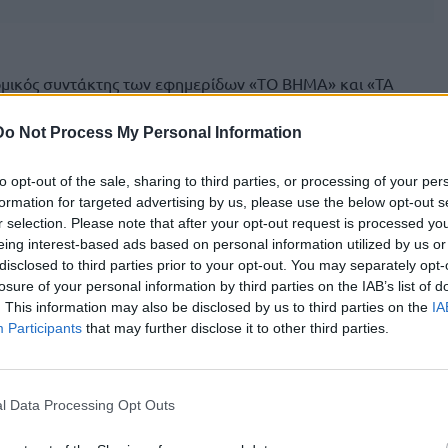
ομικός συντάκτης των εφημερίδων «ΤΟ ΒΗΜΑ» και «ΤΑ
e news πως στοιχεία για τη δράση αυτής της οικογένειας
ες υπήρχε από τη δεκαετία του 90’. Όμως οι Αρχές εκτιμούν
Do Not Process My Personal Information
ευκαιρία με τις επιδοτήσεις του ΟΠΕΚΕΠΕ, και έκαναν
to opt-out of the sale, sharing to third parties, or processing of your per
formation for targeted advertising by us, please use the below opt-out s
χε συγκροτημένη καταγγελία ήταν το 2024, όμως κάτοικοι
r selection. Please note that after your opt-out request is processed y
κογένειας, είχαν απευθυνθεί στις δικαστικές Αρχές και
eing interest-based ads based on personal information utilized by us or
disclosed to third parties prior to your opt-out. You may separately opt-
ές καταγγελίες στην Ελληνική αστυνομία όταν έβλεπαν
losure of your personal information by third parties on the IAB’s list of
. This information may also be disclosed by us to third parties on the
IA
Participants
that may further disclose it to other third parties.
ης, είτε μερικές φορές τους ρωτούσαν και δεν έπαιρναν
ερικές φορές που είχαν καταφύγει σε μεμονωμένες πράξεις
 αποφάσεις οι οποίες ήταν πλημμεληματικού χαρακτήρα και
l Data Processing Opt Outs
φωνική τους παρακολούθηση τα τελευταία χρόνια με λίγα