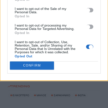
«Σαλπάρουμε για Γυμνάσιο!»: Τριήμερο βιωματικό
I want to opt-out of the Sale of my
Personal Data.
εργαστήριο για μαθητές από το ΚΕΣΑΝ Ηρακλείου
Opted In
10 Αυγούστου, 2026
I want to opt-out of processing my
Personal Data for Targeted Advertising.
Χανιά: Ναυαγοσώστης «πάλεψε» με τα κύματα για να σώσει
Opted In
γυναίκα (βίντεο)
I want to opt-out of Collection, Use,
10 Αυγούστου, 2026
Retention, Sale, and/or Sharing of my
Personal Data that Is Unrelated with the
Purposes for which it was collected.
Opted Out
Πάτρα: Άγιο είχε παιδάκι 2,5 ετών που έπεσε από μπαλκόνι –
Σώθηκε από ένα… δέντρο
CONFIRM
10 Αυγούστου, 2026
TRENDING
#
ΕΛΙΚΟΠΤΕΡΟ
#
ΜΗΛΟΣ
#
ΣΑΡΑΚΗΝΙΚΟ
#
ΦΩΤΙΑ