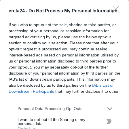
ελικοπτέρου
10 Αυγούστου, 2026
creta24 -
Do Not Process My Personal Information
If you wish to opt-out of the sale, sharing to third parties, or
Υπό έλεγχο η πυρκαγιά στον Κουβαρά Αττικής, παραμένουν
processing of your personal or sensitive information for
καπνογόνα σημεία – Προβληματίζουν οι ισχυροί άνεμοι
targeted advertising by us, please use the below opt-out
10 Αυγούστου, 2026
section to confirm your selection. Please note that after your
opt-out request is processed you may continue seeing
Ενετικά Τείχη: Ο κόσμος “αγκαλιάζει” τα αναψυκτήρια
interest-based ads based on personal information utilized by
us or personal information disclosed to third parties prior to
10 Αυγούστου, 2026
your opt-out. You may separately opt-out of the further
disclosure of your personal information by third parties on the
Κοινός λογαριασμός: Πότε η ανάληψη χρημάτων θεωρείται
IAB’s list of downstream participants. This information may
δωρεά – Τι πρέπει να προσέξετε
also be disclosed by us to third parties on the
IAB’s List of
Downstream Participants
that may further disclose it to other
10 Αυγούστου, 2026
third parties.
Ηράκλειο: «Βούλιαξε» το λιμάνι μέσα σε ένα τριήμερο – Πάνω
Personal Data Processing Opt Outs
από 32.000 επιβάτες
I want to opt-out of the Sharing of my
10 Αυγούστου, 2026
personal data.
Opted In