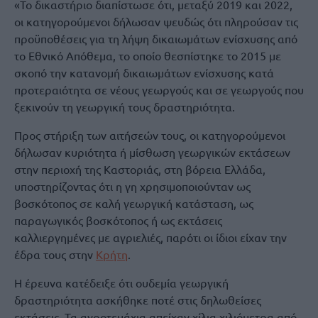
«Το δικαστήριο διαπίστωσε ότι, μεταξύ 2019 και 2022,
οι κατηγορούμενοι δήλωσαν ψευδώς ότι πληρούσαν τις
προϋποθέσεις για τη λήψη δικαιωμάτων ενίσχυσης από
το Εθνικό Απόθεμα, το οποίο θεσπίστηκε το 2015 με
σκοπό την κατανομή δικαιωμάτων ενίσχυσης κατά
προτεραιότητα σε νέους γεωργούς και σε γεωργούς που
ξεκινούν τη γεωργική τους δραστηριότητα.
Προς στήριξη των αιτήσεών τους, οι κατηγορούμενοι
δήλωσαν κυριότητα ή μίσθωση γεωργικών εκτάσεων
στην περιοχή της Καστοριάς, στη βόρεια Ελλάδα,
υποστηρίζοντας ότι η γη χρησιμοποιούνταν ως
βοσκότοπος σε καλή γεωργική κατάσταση, ως
παραγωγικός βοσκότοπος ή ως εκτάσεις
καλλιεργημένες με αγριελιές, παρότι οι ίδιοι είχαν την
έδρα τους στην
Κρήτη
.
Η έρευνα κατέδειξε ότι ουδεμία γεωργική
δραστηριότητα ασκήθηκε ποτέ στις δηλωθείσες
εκτάσεις. Τα αγροτεμάχια απείχαν χίλια χιλιόμετρα από