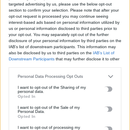
Προθεσμία για να απολογηθεί την Τρίτη έλαβε η 46χρονη που
targeted advertising by us, please use the below opt-out
κατηγορείται για την επίθεση στη Marfin
section to confirm your selection. Please note that after your
opt-out request is processed you may continue seeing
7 Αυγούστου, 2026
interest-based ads based on personal information utilized by
us or personal information disclosed to third parties prior to
Τροχαίο στις Σέρρες: Βίντεο σοκ από τη στιγμή της σφοδρής
your opt-out. You may separately opt-out of the further
σύγκρουσης του αυτοκινήτου με φορτηγό -Νεκροί μητέρα και
disclosure of your personal information by third parties on the
IAB’s list of downstream participants. This information may
γιος
also be disclosed by us to third parties on the
IAB’s List of
7 Αυγούστου, 2026
Downstream Participants
that may further disclose it to other
third parties.
Αεροδρόμιο Καστελλίου: Η ξενάγηση στο εργοτάξιο και τα
Personal Data Processing Opt Outs
μηνύματα Δήμα – Ταχιάου για το μεγάλο έργο
7 Αυγούστου, 2026
I want to opt-out of the Sharing of my
personal data.
Opted In
Εξιχνιάστηκαν δύο εμπρησμοί στον Μυλοπόταμο –
Δικογραφία σε βάρος δύο ανδρών
I want to opt-out of the Sale of my
Personal Data.
7 Αυγούστου, 2026
Opted In
I want to opt-out of processing my
Αεροδρόμιο Καστελλίου: Έπεσαν οι υπογραφές για τα ραντάρ