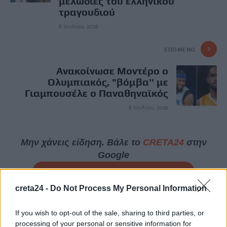
μελωδίες του ελληνικού
τραγουδιού
8 Ιουλίου, 2026
ΕΠΌΜΕΝΟ
Ανακοίνωσε Μοντέρο ο
Ολυμπιακός, "βόμβα'' με
Γιαμπουσέλε ο Παναθηναϊκός
8 Ιουλίου, 2026
Μην χάνεις είδηση. Βάλε το
CRETA24
στην
Google
ΠΡΟΣΘΕΣΕ ΤΟ
CRETA24
ΣΤΗΝ GOOGLE
creta24 -
Do Not Process My Personal Information
ΡΟΗ ΕΙΔΗΣΕΩΝ
If you wish to opt-out of the sale, sharing to third parties, or
processing of your personal or sensitive information for