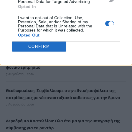
Personal Data for Targeted Advertising.
Opted In
7 Αυγούστου, 2026
I want to opt-out of Collection, Use,
Retention, Sale, and/or Sharing of my
Κουνούπια: Σε εξέλιξη το πρόγραμμα καταπολέμησης στην
Personal Data that Is Unrelated with the
Κρήτη – Πώς μπορούν να ενημερώνονται και να συμμετέχουν
Purposes for which it was collected.
Opted Out
οι πολίτες
7 Αυγούστου, 2026
CONFIRM
Marfin: Στην Ευελπίδων η 46χρονη που κατηγορείται για τον
φονικό εμπρησμό
7 Αυγούστου, 2026
Θεοδωρικάκος: Συμβάλλουμε στην εθνική ασφάλεια της
πατρίδας μας με νέο αναπτυξιακό καθεστώς για την Άμυνα
7 Αυγούστου, 2026
Αεροδρόμιο Καστελλίου: Όλα έτοιμα για την υπογραφή της
σύμβασης για τα ραντάρ