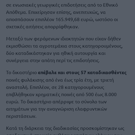
σε ενωσιακές γεωργικές επιδοτήσεις από το Εθνικό
Απόθεμα. Επιχείρησαν επίσης, ανεπιτυχώς, να
αποσπάσουν επιπλέον 165.949,68 ευρώ, ωστόσο οι
σχετικές αιτήσεις απορρίφθηκαν.
Μεταξύ των φερόμενων ιδιοκτητών που είχαν δήθεν
εκμισθώσει τα αγροτεμάχια στους κατηγορουμένους,
δύο καταδικάστηκαν για ηθική αυτουργία και
συνέργεια στην απάτη περί τις επιδοτήσεις.
Το δικαστήριο
επέβαλε και στους 57 καταδικασθέντες
ποινές φυλάκισης από ένα έως τρία έτη, με τριετή
αναστολή. Επιπλέον, σε 28 κατηγορουμένους
επιβλήθηκαν χρηματικές ποινές από 500 έως 8.000
ευρώ. Το δικαστήριο απέρριψε το σύνολο των
αιτημάτων για την αναγνώριση ελαφρυντικών
περιστάσεων.
Κατά τη διάρκεια της διαδικασίας προσκομίστηκαν ως
αποδεικτικά στοιχεία εκθέσεις επιτόπιου ελέγχου που