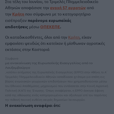
Στα τέλη του Ιουνίου, το Τριμελές Πλημμελειοδικείο
Αθηνών αποφάσισε την
ενοχή 57 αγροτών
από
την
Κρήτη
που σύμφωνα με το κατηγορητήριο
εισέπραξαν
παράνομα ευρωπαϊκές
επιδοτήσεις
μέσω
ΟΠΕΚΕΠΕ
.
Οι καταδικασθέντες, όλοι από την
Κρήτη
, είχαν
εμφανίσει ψευδώς ότι κατείχαν ή μίσθωναν αγροτικές
εκτάσεις στην Καστοριά
Σύμφωνα
με ανακοίνωση της Ευρωπαϊκής Εισαγγελίας από το
Λουξεμβούργο
, κατόπιν αιτήματος της Ευρωπαϊκής Εισαγγελίας (EPPO) στην Αθήνα, το Α΄
Τριμελές Πλημμελειοδικείο Αθηνών καταδίκασε 57 άτομα για απάτη εις
βάρος ενωσιακών γεωργικών επιδοτήσεων που χρηματοδοτούνται μέσω
του Εθνικού Αποθέματος, μηχανισμού που εντάσσεται στην Κοινή Αγροτική
Πολιτική (ΚΑΠ) της Ένωσης. Όπως αναφέρεται, η EPPO άσκησε έφεση
κατά της αθώωσης ενός κατηγορουμένου και αξιολογεί επί του παρόντος
την πιθανή ποινική ευθύνη σειράς δημοσίων λειτουργών.
Η ανακοίνωση αναφέρει ότι: