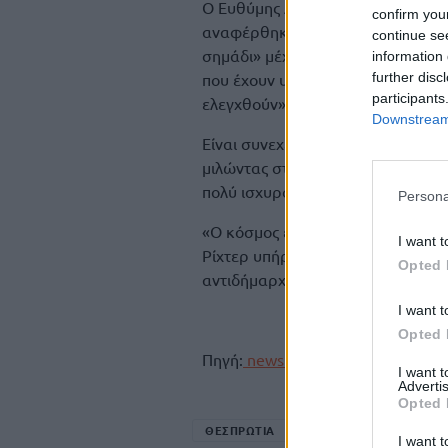
Ο Ευθύμης Λέκκας , μίλησε στο
Ε
confirm you
αναφέρθηκε σε διαδοχικές δονήσει
continue se
σημάδι» μέχρι να αποσαφηνιστεί ε
information 
further disc
που έχουν υποστεί έστω και ελάχι
participants
ελεγχθούν», τόνισε ο κ. Λέκκας.
Downstream 
Είναι συνεχείς οι μετασεισμοί και
μιλώντας στο ΕΡΤnews, ο Περιφε
πολύ ισχυρό σεισμό στον Δήμο Ζί
Persona
«Ο κόσμος έχει βγει έξω, είναι τ
I want t
Ρίχτερ υπήρξε διακοπή ηλεκτροδ
Opted 
αντιδήμαρχος Πολιτικής Προστασί
I want t
Opted 
Πηγή:
newsit.gr
I want 
Advertis
Opted 
ΘΕΣΠΡΩΤΙΑ
ΣΕΙΣΜΟΣ
I want t