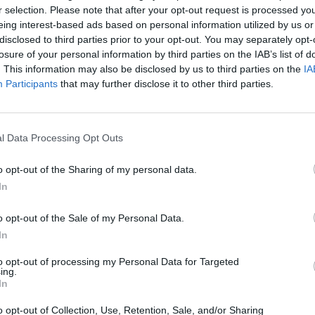
ΡΤnews,
τονίζοντας το μικρό εστιακό βάθος του σεισμού και
r selection. Please note that after your opt-out request is processed y
ς 4,7 και 3,4 βαθμών της κλίμακας Ρίχτερ, που είναι «καλό
eing interest-based ads based on personal information utilized by us or
άν η δόνηση των 534 Ρίχτερ είναι ο κύριος σεισμός. «Σπίτια
disclosed to third parties prior to your opt-out. You may separately opt-
losure of your personal information by third parties on the IAB’s list of
στη ζημιά καλό είναι να μην χρησιμοποιούνται πριν
. This information may also be disclosed by us to third parties on the
IA
Participants
that may further disclose it to other third parties.
 μέχρι στιγμής δεν έχουν αναφερθεί προβλήματα, είπε,
ρειάρχης Ηπείρου, Αλέξανδρος Καχριμάνης περιγράφοντας
τσας.
l Data Processing Opt Outs
ρομαγμένος, και όπως συμβαίνει με σεισμούς άνω των 5
o opt-out of the Sharing of my personal data.
ότησης», δήλωσε στο ΕΡΤnews, ο Ευθύμιος Χρυσοστόμου
In
ας του Δήμου Ιωαννίνων.
o opt-out of the Sale of my Personal Data.
In
to opt-out of processing my Personal Data for Targeted
ing.
In
o opt-out of Collection, Use, Retention, Sale, and/or Sharing