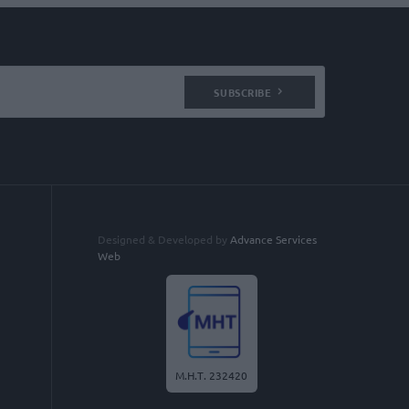
SUBSCRIBE
Designed & Developed by
Advance Services
Web
Μ.Η.Τ. 232420