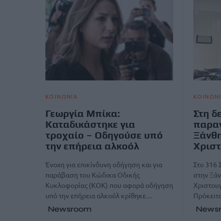
ΚΟΙΝΩΝΙΑ
ΚΟΙΝΩΝ
Γεωργία Μπίκα:
Στη δ
Καταδικάστηκε για
παραγ
τροχαίο – Οδηγούσε υπό
Ξάνθη
την επήρεια αλκοόλ
Χριστ
Ένοχη για επικίνδυνη οδήγηση και για
Στο 316 
παράβαση του Κώδικα Οδικής
στην Ξάν
Κυκλοφορίας (ΚΟΚ) που αφορά οδήγηση
Χριστουγ
υπό την επήρεια αλκοόλ κρίθηκε…
Πρόκειτα
Newsroom
News