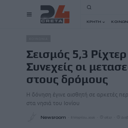
ΚΡΗΤΗ
ΚΟΙΝΩΝ
Home
Άρθρα
Σεισμός 5,3 Ρίχτερ στη Θεσπρωτία – Συν
ΚΟΙΝΩΝΙΑ
Σεισμός 5,3 Ρίχτε
Συνεχείς οι μετασ
στους δρόμους
H δόνηση έγινε αισθητή σε αρκετές περ
στα νησιά του Ιονίου
Newsroom
8 Μαρτίου, 2026
08:27
Διαβ