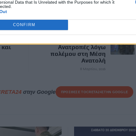
ersonal Data that Is Unrelated with the Purposes for which it
lected.
Out
ΕΠΌΜΕΝΟ
CONFIRM
όλεμος
Από επίδομα Πάσχα
ή για
στο Fuel Pass -
 και
Ανατροπές λόγω
πολέμου στη Μέση
Ανατολή
8 Μαρτίου, 2026
CRETA24
στην Google
ΠΡΟΣΘΕΣΕ ΤΟ
CRETA24
ΣΤΗΝ GOOGLE