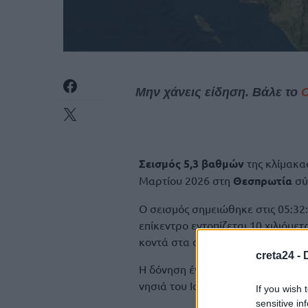
Μην χάνεις είδηση. Βάλε το
Σεισμός 5,3 βαθμών
της κλίμακα
Μαρτίου 2026 στη
Θεσπρωτία
σύ
Ο σεισμός σημειώθηκε στις 05:32
επίκεντρο εντοπίζεται 10 χιλιόμ
κοντά στα σύνορα με την Αλβανία
creta24 -
H δόνηση έγινε αισθητή σε αρκετέ
νησιά του Ιονίου.
If you wish 
sensitive in