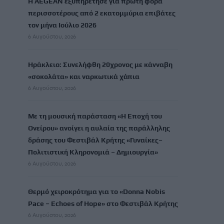
Η AEGEAN εξυπηρέτησε για πρώτη φορά
περισσοτέρους από 2 εκατομμύρια επιβάτες
τον μήνα Ιούλιο 2026
6 Αυγούστου, 2026
Ηράκλειο: Συνελήφθη 20χρονος με κάνναβη
«σοκολάτα» και ναρκωτικά χάπια
6 Αυγούστου, 2026
Με τη μουσική παράσταση «Η Εποχή του
Ονείρου» ανοίγει η αυλαία της παράλληλης
δράσης του Φεστιβάλ Κρήτης «Γυναίκες–
Πολιτιστική Κληρονομιά – Δημιουργία»
6 Αυγούστου, 2026
Θερμό χειροκρότημα για το «Donna Nobis
Pace – Echoes of Hope» στο Φεστιβάλ Κρήτης
6 Αυγούστου, 2026