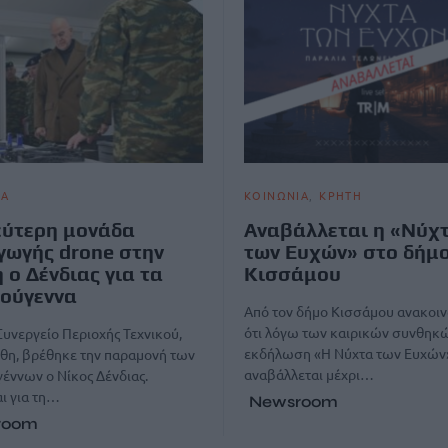
ΙΑ
ΚΟΙΝΩΝΙΑ
ΚΡΗΤΗ
εύτερη μονάδα
Αναβάλλεται η «Νύχ
ωγής drone στην
των Ευχών» στο δήμ
 ο Δένδιας για τα
Κισσάμου
ούγεννα
Από τον δήμο Κισσάμου ανακοι
ότι λόγω των καιρικών συνθηκώ
Συνεργείο Περιοχής Τεχνικού,
εκδήλωση «Η Νύχτα των Ευχών
θη, βρέθηκε την παραμονή των
αναβάλλεται μέχρι…
έννων ο Νίκος Δένδιας.
ι για τη…
Newsroom
room