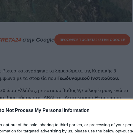
CRETA24
στην Google
ΠΡΟΣΘΕΣΕ ΤΟ
CRETA24
ΣΤΗΝ GOOGLE
ς Ρίχτερ καταγράφηκε τα ξημερώματα της Κυριακής 8
μφωνα με τα στοιχεία που
Γεωδυναμικού Ινστιτούτου.
:30 ώρα Ελλάδας, με εστιακό βάθος 9,7 χιλιομέτρων, ενώ το
ετρα βορειοδυτικά της ΑΒΑΓ της Λεπτοκαρυάς Θεσπρωτίας,
.
Do Not Process My Personal Information
ς περιοχές της Ηπείρου και της Θεσσαλίας, καθώς και στα
to opt-out of the sale, sharing to third parties, or processing of your per
formation for targeted advertising by us, please use the below opt-out s