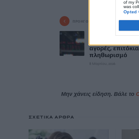
of my P
was col
Opted 
ΠΡΟΗΓΟΎΜΕΝΟ
Τι σημαίνει ο π
στη Μέση Ανατολ
αγορές, επιτόκια
πληθωρισμό
8 Μαρτίου, 2026
Μην χάνεις είδηση. Βάλε το
ΣΧΕΤΙΚΆ ΆΡΘΡΑ