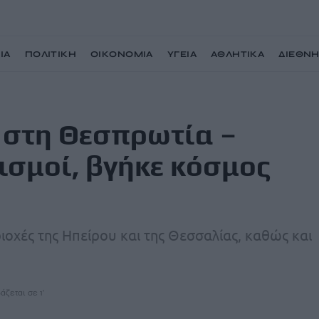
ΙΑ
ΠΟΛΙΤΙΚΗ
ΟΙΚΟΝΟΜΙΑ
ΥΓΕΙΑ
ΑΘΛΗΤΙΚΑ
ΔΙΕΘΝ
εχείς οι μετασεισμοί, βγήκε κόσμος στους δρόμους
ρ στη Θεσπρωτία –
εισμοί, βγήκε κόσμος
ιοχές της Ηπείρου και της Θεσσαλίας, καθώς και
άζεται σε 1'