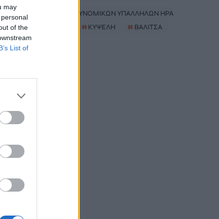
ou may
#
ΕΝΩΣΗ ΑΣΤΥΝΟΜΙΚΩΝ ΥΠΑΛΛΗΛΩΝ ΗΡΑΚΛΕΙΟΥ
 personal
#
MYAGRO
#
ΚΥΨΕΛΗ
#
ΒΑΛΙΤΣΑ
out of the
 downstream
B’s List of