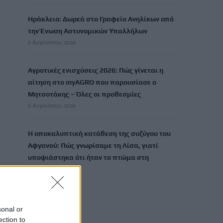
Ηράκλειο: Δωρεά στο Γραφείο Ανηλίκων από
την Ένωση Αστυνομικών Υπαλλήλων
6 Αυγούστου, 2026
Αγροτικές ενισχύσεις 2026: Πώς γίνεται η
αίτηση στο myAGRO που παρουσίασε ο
Μητσοτάκης – Όλες οι προθεσμίες
6 Αυγούστου, 2026
Η αποκαλυπτική κατάθεση της συζύγου του
Αφγανού: Πώς γνωρίσαμε τη Λίσα, γιατί
υποψιάστηκα ότι ήταν το πτώμα στη
βαλίτσα
6 Αυγούστου, 2026
sonal or
TRENDING
ection to