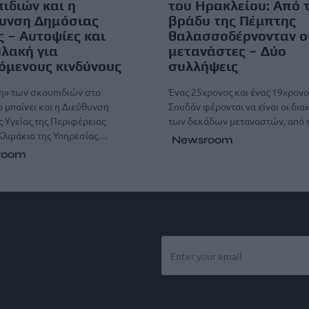
ιδιών και η
του Ηρακλείου: Από 
υνση Δημόσιας
βράδυ της Πέμπτης
ς – Αυτοψίες και
θαλασσοδέρνονταν ο
λακή για
μετανάστες – Δύο
όμενους κινδύνους
συλλήψεις
η» των σκουπιδιών στο
Ένας 25χρονος και ένας 19χρονο
 μπαίνει και η Διεύθυνση
Σουδάν φέρονται να είναι οι δια
 Υγείας της Περιφέρειας
των δεκάδων μεταναστών, από
Κλιμάκια της Υπηρεσίας…
Newsroom
room