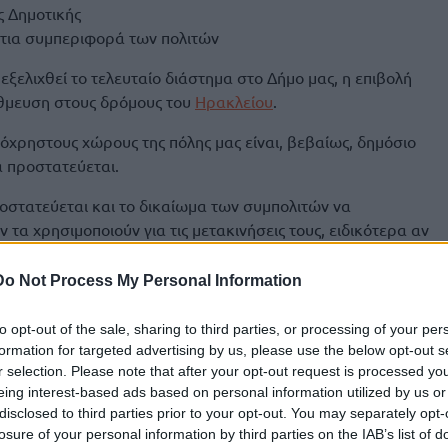
ς Δημοτικής
ίτια συμπεριφορά των πολιτών
 εξελιχθεί το τελευταίο διάστημα στο Δήμο μας, η επιβολή
άθμευση στους δρόμους του
Ηρακλείου
.
χρηστους χώρους της πόλης μας είναι, βεβαίως, δημόσιο
α προστατεύεται.
οστατεύεται και το δικαίωμα των συμπολιτών να
 τα χρησιμοποιούν για τις μετακινήσεις τους, ειδικότερα αν
ίλεται στην έλλειψη των απαιτούμενων δημοτικών χώρων
δείξει με προηγούμενη παρέμβασή μας) και άρα όχι σε δική
Do Not Process My Personal Information
to opt-out of the sale, sharing to third parties, or processing of your per
ημένα παράπονα από τους συμπολίτες μας, τα οποία
formation for targeted advertising by us, please use the below opt-out s
Δημοτική Αρχή.
r selection. Please note that after your opt-out request is processed y
eing interest-based ads based on personal information utilized by us or
ει προβλέψει εγκαίρως τη λήψη μέτρων για τη δημιουργία
disclosed to third parties prior to your opt-out. You may separately opt-
 την εξυπηρέτηση των συμπολιτών μας
losure of your personal information by third parties on the IAB’s list of