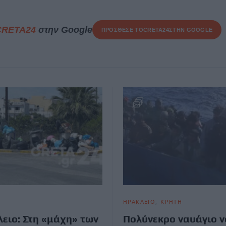
CRETA24
στην Google
ΠΡΟΣΘΕΣΕ ΤΟ
CRETA24
ΣΤΗΝ GOOGLE
ΗΡΑΚΛΕΙΟ
ΚΡΗΤΗ
ειο: Στη «μάχη» των
Πολύνεκρο ναυάγιο ν