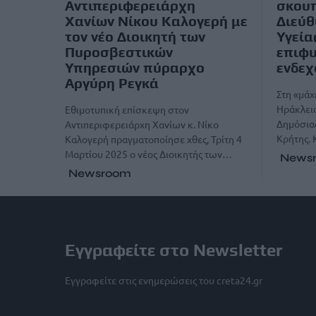
Αντιπεριφερειάρχη
σκουπ
Χανίων Νίκου Καλογερή με
Διεύθ
τον νέο Διοικητή των
Υγεία
Πυροσβεστικών
επιφυ
Υπηρεσιών πύραρχο
ενδεχ
Αργύρη Ρεγκά
Στη «μάχ
Ηράκλειο
Εθιμοτυπική επίσκεψη στον
Δημόσιας
Αντιπεριφερειάρχη Χανίων κ. Νίκο
Κρήτης. 
Καλογερή πραγματοποίησε χθες, Τρίτη 4
Μαρτίου 2025 ο νέος Διοικητής των…
News
Newsroom
Εγγραφείτε στο Newsletter
Εγγραφείτε στις ενημερώσεις του creta24.gr