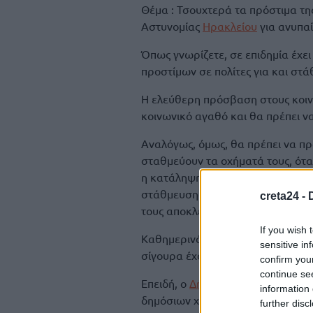
Θέμα : Τσουχτερά τα πρόστιμα τη
Αστυνομίας
Ηρακλείου
για ανυπα
Όπως γνωρίζετε, σε επιδημία έχει
προστίμων σε πολίτες για και στ
Η ελεύθερη πρόσβαση στους κοινό
κοινωνικό αγαθό και θα πρέπει ν
Αναλόγως, όμως, θα πρέπει να πρ
σταθμεύουν τα οχήματά τους, όταν
η κατάληψη δημόσιων χώρων οφε
στάθμευσης (κάτι που είχαμε ανα
creta24 -
τους αποκλειστική υπαιτιότητα.
If you wish 
Καθημερινά δεχόμαστε δικαιολογ
sensitive in
σίγουρα έχουν περιέλθει και στη 
confirm you
continue se
Επειδή, ο
Δήμος Ηρακλείου
δεν έχ
information 
δημόσιων χώρων στάθμευσης για
further disc