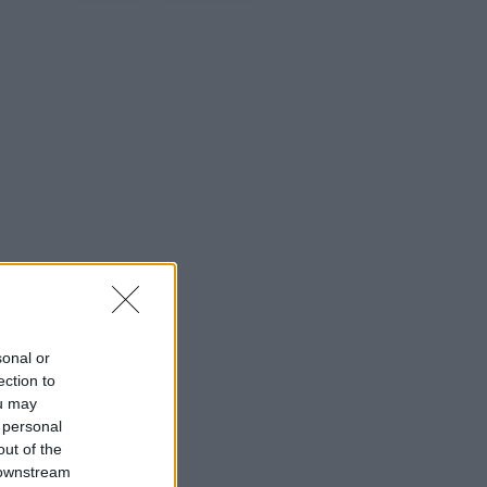
sonal or
ection to
ou may
 personal
out of the
 downstream