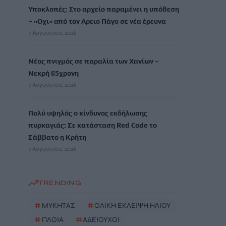
Υποκλοπές: Στο αρχείο παραμένει η υπόθεση
– «Οχι» από τον Αρειο Πάγο σε νέα έρευνα
7 Αυγούστου, 2026
Νέος πνιγμός σε παραλία των Χανίων –
Νεκρή 65χρονη
7 Αυγούστου, 2026
Πολύ υψηλός ο κίνδυνος εκδήλωσης
πυρκαγιάς: Σε κατάσταση Red Code το
Σάββατο η Κρήτη
7 Αυγούστου, 2026
TRENDING
#
ΜΥΚΗΤΑΣ
#
ΟΛΙΚΗ ΕΚΛΕΙΨΗ ΗΛΙΟΥ
#
ΠΛΟΙΑ
#
ΑΔΕΙΟΥΧΟΙ