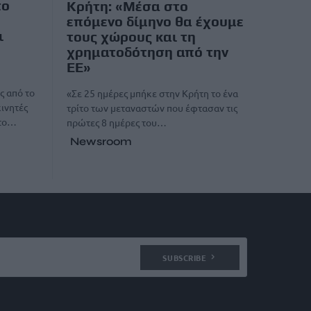
το
Κρήτη: «Μέσα στο
επόμενο δίμηνο θα έχουμε
ι
τους χώρους και τη
χρηματοδότηση από την
ΕΕ»
ς από το
«Σε 25 ημέρες μπήκε στην Κρήτη το ένα
κινητές
τρίτο των μεταναστών που έφτασαν τις
 το…
πρώτες 8 ημέρες του…
Newsroom
SUBSCRIBE