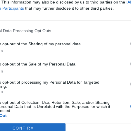
. This information may also be disclosed by us to third parties on the
IA
ί το δικαίωμα των συμπολιτών μας για
Participants
that may further disclose it to other third parties.
στικό ιστό του Δήμου μας μέσω οχημάτων.
ν χώρων στάθμευσης, η τυχόν κατάληψη χώρων στις
l Data Processing Opt Outs
ς των οχημάτων οφείλεται σε συντρέχον και όχι
o opt-out of the Sharing of my personal data.
ολή προστίμων για στάση και στάθμευση
In
 και περιστολή των δικαιωμάτων των συμπολιτών μας.
o opt-out of the Sale of my Personal Data.
ες μας αισθάνονται ότι δια των προστίμων της Δημοτικής
In
υς η αυστηρότητα των Οργάνων της Δημοτικής Αστυνομίας
to opt-out of processing my Personal Data for Targeted
ing.
In
o opt-out of Collection, Use, Retention, Sale, and/or Sharing
ε να προβείτε για την εξασφάλιση δημοτικών χώρων
ersonal Data that Is Unrelated with the Purposes for which it
lected.
 των συμπολιτών μας; Με ποιο χρονοδιάγραμμα;
Out
χος στη Δημοτική Αστυνομία για την επιβολή προστίμων
CONFIRM