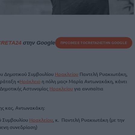
CRETA24
στην Google
ΠΡΟΣΘΕΣΕ ΤΟ
CRETA24
ΣΤΗΝ GOOGLE
ου Δημοτικού Συμβουλίου
Ηρακλείου
Παντελή Ρυακιωτάκη,
αράταξη «
Ηράκλειο
η πόλη μας» Μαρία Αντωνακάκη, κάνει
 Δημοτικής Αστυνομίας
Ηρακλείου
για ανυπαίτια
ης κας. Αντωνακάκη:
ύ Συμβουλίου
Ηρακλείου
, κ. Παντελή Ρυακιωτάκη (με την
μενη συνεδρίαση)