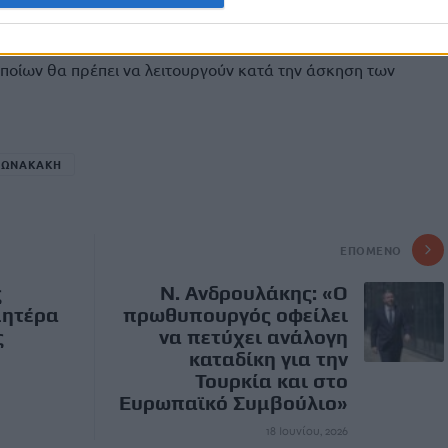
ινόχρηστους χώρους;
στα όργανα της Δημοτικής Αστυνομίας, σχετικά με τα όρια
 οποίων θα πρέπει να λειτουργούν κατά την άσκηση των
ΤΩΝΑΚΑΚΗ
ΕΠΌΜΕΝΟ
ς
Ν. Ανδρουλάκης: «Ο
μητέρα
πρωθυπουργός οφείλει
ς
να πετύχει ανάλογη
καταδίκη για την
Τουρκία και στο
Ευρωπαϊκό Συμβούλιο»
18 Ιουνίου, 2026