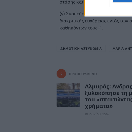
στάσης και στάθμευσης στους κο
(γ) Σκοπεύετε να δώσετε οδηγίες 
διακριτικής ευχέρειας εντός των
καθηκόντων τους ;”.
ΔΗΜΟΤΙΚΗ ΑΣΤΥΝΟΜΙΑ
ΜΑΡΙΑ ΑΝ
ΠΡΟΗΓΟΎΜΕΝΟ
Αλμυρός: Ανδρα
ξυλοκόπησε τη 
του «απαιτώντα
χρήματα»
18 Ιουνίου, 2026