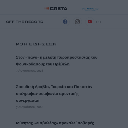
13K
Η
OFF THE RECORD
ΡΟΗ ΕΙΔΗΣΕΩΝ
Στον «πάγο» η μελέτη πυροπροστασίας του
Φοινικόδασους του Πρέβελη
7 Αυγούστου, 2026
Σαουδική Αραβία, Τουρκία και Πακιστάν
υπέγραψαν συμφωνία αμυντικής
συνεργασίας
7 Αυγούστου, 2026
Μύκητας-«εισβολέας» προκαλεί σοβαρές