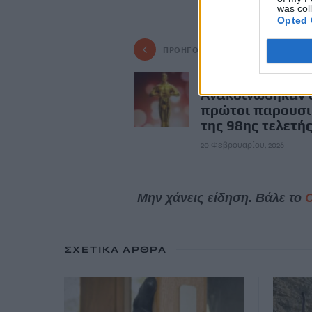
was col
Opted 
ΠΡΟΗΓΟΎΜΕΝΟ
Όσκαρ 2026:
Ανακοινώθηκαν 
πρώτοι παρουσι
της 98ης τελετή
20 Φεβρουαρίου, 2026
Μην χάνεις είδηση. Βάλε το
ΣΧΕΤΙΚΆ ΆΡΘΡΑ