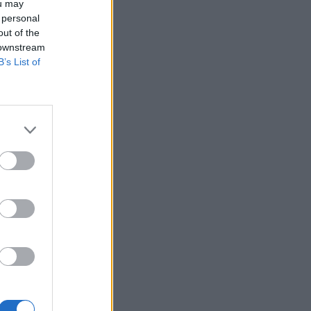
ou may
 personal
out of the
 downstream
B’s List of