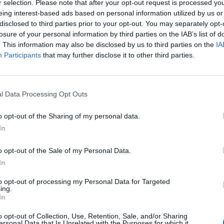
 τα παιδιά θα μείνουν εντός Κρήτης, προκειμένου να
r selection. Please note that after your opt-out request is processed y
eing interest-based ads based on personal information utilized by us or
disclosed to third parties prior to your opt-out. You may separately opt-
η, η υπόθεση των ανήλικων παιδιών αύξησε το
losure of your personal information by third parties on the IAB’s list of
εσμό της αναδοχής, διευκρίνισε όμως ότι οι ανάδοχες
. This information may also be disclosed by us to third parties on the
IA
Participants
that may further disclose it to other third parties.
σχετικό Μητρώο, που περιλαμβάνει ανθρώπους που ήδη
εί καθώς, όπως ανέφερε χαρακτηριστικά, «τα παιδιά δεν
νας να πει “τώρα θέλω ένα παιδί και να το πάρει”, υπάρχει
νη διαδικασία που ακολουθείται».
l Data Processing Opt Outs
η για τα παιδιά, για τα οποία το προσωπικό της κοινωνικής
o opt-out of the Sharing of my personal data.
ικής κλινικής του νοσοκομείου φρόντισε για την διαμόρφωση
In
 ευόδωση των προσπαθειών χρειάστηκε να συντονιστούν
ι. Για τους…χρόνους μάλιστα που έχουμε συνηθίσει στην
o opt-out of the Sale of my Personal Data.
ιμένη περίπτωση όλα κύλησαν πολύ γρήγορα και
In
to opt-out of processing my Personal Data for Targeted
ing.
In
o opt-out of Collection, Use, Retention, Sale, and/or Sharing
ΒΕΝΙΖΕΛΕΙΟ ΝΟΣΟΚΟΜΕΙΟ
ΗΡΑΚΛΕΙΟ
ΚΑΚΟΠΟΙΗΣΗ
ersonal Data that Is Unrelated with the Purposes for which it