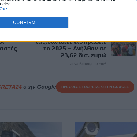
lected.
Out
ΕΠΌΜΕΝΟ
CONFIRM
ΤτΕ: Αλμα 9,4% στις
οι
ταξιδιωτικές εισπράξεις
αστές
το 2025 – Ανήλθαν σε
ς
23,62 δισ. ευρώ
20 Φεβρουαρίου, 2026
CRETA24
στην Google
ΠΡΟΣΘΕΣΕ ΤΟ
CRETA24
ΣΤΗΝ GOOGLE