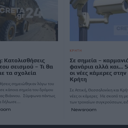
ΚΡΗΤΗ
: Κατολισθήσεις
Σε σημεία – καρμανιό
του σεισμού – Τι θα
φανάρια αλλά και… 
 με τα σχολεία
οι νέες κάμερες στην
Κρήτη
θήσεις σημειώθηκαν λόγω του
σε κάποια σημεία του δρόμου
Σε Αττική, Θεσσαλονίκη και Κρήτ
ρας-Βιάννου. Σύμφωνα πάντως
νέες οι κάμερες Με σκοπό τη μ
σα δήλωσε…
των τροχαίων συγκρούσεων, ε
room
Newsroom