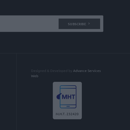
SUBSCRIBE
Designed & Developed by
Advance Services
Web
Μ.Η.Τ. 232420