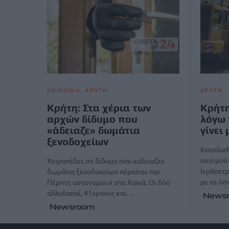
ΚΟΙΝΩΝΙΑ
ΚΡΗΤΗ
ΚΡΗΤΗ
Κρήτη: Στα χέρια των
Κρήτη
αρχών δίδυμο που
λόγω 
«άδειαζε» δωμάτια
γίνει
ξενοδοχείων
Κατολισ
σεισμού 
Χειροπέδες σε δίδυμο που «άδειαζε»
Ιεράπετ
δωμάτια ξενοδοχείων πέρασαν την
με τα ό
Πέμπτη αστυνομικοί στα Χανιά. Οι δύο
αλλοδαποί, 41χρονος και…
News
Newsroom