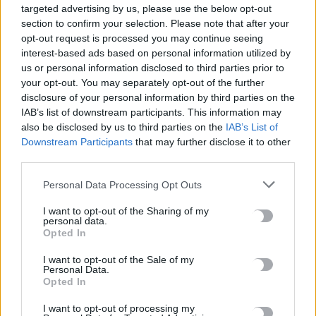
σενάριο. Η έρευνα ξεκινά από τις σελίδες που σου
targeted advertising by us, please use the below opt-out
δίνονται. Σε αυτές βασίστηκα».
section to confirm your selection. Please note that after your
opt-out request is processed you may continue seeing
Κλείνοντας, εξέφρασε πλήρη εμπιστοσύνη στο
interest-based ads based on personal information utilized by
δημιουργικό όραμα του σκηνοθέτη, δηλώνοντας:
us or personal information disclosed to third parties prior to
your opt-out. You may separately opt-out of the further
«Υποστηρίζω απόλυτα την πρόθεση του Κρις για την
disclosure of your personal information by third parties on the
IAB’s list of downstream participants. This information may
ταινία και την εκδοχή αυτής της ιστορίας που
also be disclosed by us to third parties on the
IAB’s List of
αφηγείται».
Downstream Participants
that may further disclose it to other
third parties.
Πηγή:
iefimerida.gr
Personal Data Processing Opt Outs
ΛΟΥΠΙΤΑ ΝΙΟΓΚΟ
ΟΔΥΣΣΕΙΑ
I want to opt-out of the Sharing of my
personal data.
Opted In
I want to opt-out of the Sale of my
Personal Data.
ΠΡΟΗΓΟΎΜΕΝΟ
Opted In
Όσα έγιναν στην εκδήλωση της
I want to opt-out of processing my
Δημοτικής Παράταξης