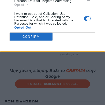
Personal Data for Targeted Advertising.
«Δικαίωμα στην πόλη»
Opted In
7 Ιουλίου, 2026
I want to opt-out of Collection, Use,
Retention, Sale, and/or Sharing of my
Personal Data that Is Unrelated with the
ΕΠΌΜΕΝΟ
Purposes for which it was collected.
Opted Out
Έκθεση «Τρεις δρόμοι:
Constantine Manos, Nikos
CONFIRM
Economopoulos, Enri Canaj»
στον Άγιο Νικόλαο
7 Ιουλίου, 2026
Μην χάνεις είδηση. Βάλε το
CRETA24
στην
Google
ΠΡΟΣΘΕΣΕ ΤΟ
CRETA24
ΣΤΗΝ GOOGLE
ΡΟΗ ΕΙΔΗΣΕΩΝ