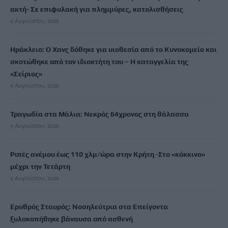
ακτή- Σε επιφυλακή για πλημμύρες, κατολισθήσεις
9 Αυγούστου, 2026
Ηράκλειο: Ο Χανς δόθηκε για υιοθεσία από το Κυνοκομείο και
σκοτώθηκε από τον ιδιοκτήτη του – Η καταγγελία της
«Σείριος»
9 Αυγούστου, 2026
Τραγωδία στα Μάλια: Νεκρός 64χρονος στη θάλασσα
9 Αυγούστου, 2026
Ριπές ανέμου έως 110 χλμ/ώρα στην Κρήτη -Στο «κόκκινο»
μέχρι την Τετάρτη
9 Αυγούστου, 2026
Ερυθρός Σταυρός: Νοσηλεύτρια στα Επείγοντα
ξυλοκοπήθηκε βάναυσα από ασθενή