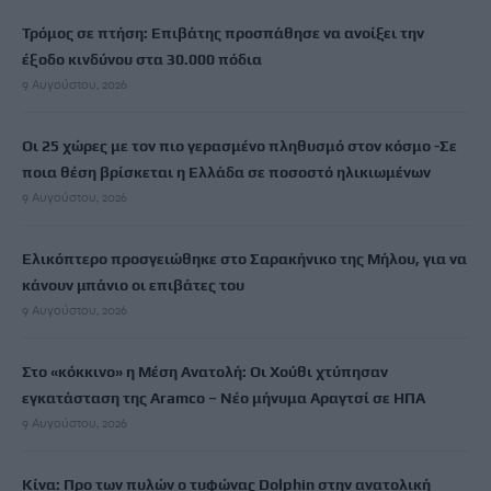
Τρόμος σε πτήση: Επιβάτης προσπάθησε να ανοίξει την
έξοδο κινδύνου στα 30.000 πόδια
9 Αυγούστου, 2026
Οι 25 χώρες με τον πιο γερασμένο πληθυσμό στον κόσμο -Σε
ποια θέση βρίσκεται η Ελλάδα σε ποσοστό ηλικιωμένων
9 Αυγούστου, 2026
Ελικόπτερο προσγειώθηκε στο Σαρακήνικο της Μήλου, για να
κάνουν μπάνιο οι επιβάτες του
9 Αυγούστου, 2026
Στο «κόκκινο» η Μέση Ανατολή: Οι Χούθι χτύπησαν
εγκατάσταση της Aramco – Νέο μήνυμα Αραγτσί σε ΗΠΑ
9 Αυγούστου, 2026
Κίνα: Προ των πυλών ο τυφώνας Dolphin στην ανατολική