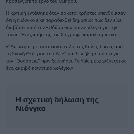
προσέγγισε το έργο του Ομήρου.
Η κριτική εντάθηκε όταν αρκετοί χρήστες υπενθύμισαν
ότι η Νιόνγκο είχε παραδεχθεί δημοσίως πως δεν είχε
διαβάσει ποτέ την «Οδύσσεια» πριν επιλεγεί για την
ταινία. Ένας χρήστης του X έγραψε χαρακτηριστικά:
«”Απέκτησε μεταπτυχιακό τίτλο στις Καλές Τέχνες από
τη Σχολή Θεάτρου του Yale” και δεν ήξερε τίποτα για
την “Οδύσσεια” πριν ξεκινήσει. Το Yale μετατρέπεται σε
ένα ακριβό κοινοτικό κολέγιο.»
H σχετική δήλωση της
Νιόνγκο