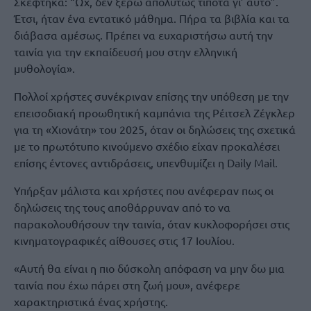
Σκέφτηκα: “Ωχ, δεν ξέρω απολύτως τίποτα γι’ αυτό”.
Έτσι, ήταν ένα εντατικό μάθημα. Πήρα τα βιβλία και τα
διάβασα αμέσως. Πρέπει να ευχαριστήσω αυτή την
ταινία για την εκπαίδευσή μου στην ελληνική
μυθολογία».
Πολλοί χρήστες συνέκριναν επίσης την υπόθεση με την
επεισοδιακή προωθητική καμπάνια της Ρέιτσελ Ζέγκλερ
για τη «Χιονάτη» του 2025, όταν οι δηλώσεις της σχετικά
με το πρωτότυπο κινούμενο σχέδιο είχαν προκαλέσει
επίσης έντονες αντιδράσεις, υπενθυμίζει η Daily Mail.
Υπήρξαν μάλιστα και χρήστες που ανέφεραν πως οι
δηλώσεις της τους αποθάρρυναν από το να
παρακολουθήσουν την ταινία, όταν κυκλοφορήσει στις
κινηματογραφικές αίθουσες στις 17 Ιουλίου.
«Αυτή θα είναι η πιο δύσκολη απόφαση να μην δω μια
ταινία που έχω πάρει στη ζωή μου», ανέφερε
χαρακτηριστικά ένας χρήστης.