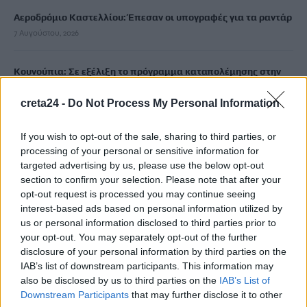
Αεροδρόμιο Καστελλίου: Έπεσαν οι υπογραφές για τα ραντάρ
7 Αυγούστου, 2026
Κουνούπια: Σε εξέλιξη το πρόγραμμα καταπολέμησης στην
Κρήτη – Πώς μπορούν να ενημερώνονται και να συμμετέχουν
creta24 -
Do Not Process My Personal Information
οι πολίτες
7 Αυγούστου, 2026
If you wish to opt-out of the sale, sharing to third parties, or
processing of your personal or sensitive information for
Marfin: Στην Ευελπίδων η 46χρονη που κατηγορείται για τον
targeted advertising by us, please use the below opt-out
φονικό εμπρησμό
section to confirm your selection. Please note that after your
7 Αυγούστου, 2026
opt-out request is processed you may continue seeing
interest-based ads based on personal information utilized by
us or personal information disclosed to third parties prior to
Θεοδωρικάκος: Συμβάλλουμε στην εθνική ασφάλεια της
your opt-out. You may separately opt-out of the further
πατρίδας μας με νέο αναπτυξιακό καθεστώς για την Άμυνα
disclosure of your personal information by third parties on the
7 Αυγούστου, 2026
IAB’s list of downstream participants. This information may
also be disclosed by us to third parties on the
IAB’s List of
Downstream Participants
that may further disclose it to other
Αεροδρόμιο Καστελλίου: Όλα έτοιμα για την υπογραφή της