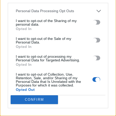
third parties.
σύμβασης για τα ραντάρ
7 Αυγούστου, 2026
Personal Data Processing Opt Outs
I want to opt-out of the Sharing of my
personal data.
Opted In
TRENDING
I want to opt-out of the Sale of my
#
ΡΕΘΥΜΝΟ
#
ΕΜΠΡΗΣΜΟΙ
#
ΡΑΝΤΑΡ
Personal Data.
#
ΑΕΡΟΔΡΟΜΙΟ ΚΑΣΤΕΛΛΙΟΥ
Opted In
I want to opt-out of processing my
Personal Data for Targeted Advertising.
Opted In
I want to opt-out of Collection, Use,
ΣΧΕΤΙΚΆ ΆΡΘΡΑ
Retention, Sale, and/or Sharing of my
Personal Data that Is Unrelated with the
Purposes for which it was collected.
Opted Out
CONFIRM