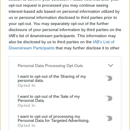
Δήμος Μινώα Πεδιάδας: 285 ζώα έλαβαν κτηνιατρική
opt-out request is processed you may continue seeing
φροντίδα
interest-based ads based on personal information utilized by
10 Αυγούστου, 2026
us or personal information disclosed to third parties prior to
your opt-out. You may separately opt-out of the further
disclosure of your personal information by third parties on the
Πέθανε ο συγγραφέας και στοχαστής Στέλιος Ράμφος
IAB’s list of downstream participants. This information may
10 Αυγούστου, 2026
also be disclosed by us to third parties on the
IAB’s List of
Downstream Participants
that may further disclose it to other
third parties.
Προθεσμία για να δώσουν εξηγήσεις για την προσγείωση στο
Σαρακήνικο πήραν ο χειριστής και ο ιδιοκτήτης του
Personal Data Processing Opt Outs
ελικοπτέρου
10 Αυγούστου, 2026
I want to opt-out of the Sharing of my
personal data.
Opted In
Υπό έλεγχο η πυρκαγιά στον Κουβαρά Αττικής, παραμένουν
I want to opt-out of the Sale of my
καπνογόνα σημεία – Προβληματίζουν οι ισχυροί άνεμοι
Personal Data.
10 Αυγούστου, 2026
Opted In
I want to opt-out of processing my
Personal Data for Targeted Advertising.
Ενετικά Τείχη: Ο κόσμος “αγκαλιάζει” τα αναψυκτήρια
Opted In
10 Αυγούστου, 2026