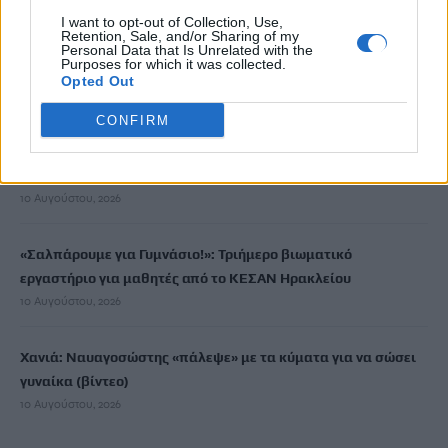
I want to opt-out of Collection, Use,
Retention, Sale, and/or Sharing of my
Κοινός λογαριασμός: Πότε η ανάληψη χρημάτων θεωρείται
Personal Data that Is Unrelated with the
Purposes for which it was collected.
δωρεά – Τι πρέπει να προσέξετε
Opted Out
10 Αυγούστου, 2026
CONFIRM
Ηράκλειο: «Βούλιαξε» το λιμάνι μέσα σε ένα τριήμερο – Πάνω
από 32.000 επιβάτες
10 Αυγούστου, 2026
«Σαλπάρουμε για Γυμνάσιο!»: Τριήμερο βιωματικό
εργαστήριο για μαθητές από το ΚΕΣΑΝ Ηρακλείου
10 Αυγούστου, 2026
Χανιά: Ναυαγοσώστης «πάλεψε» με τα κύματα για να σώσει
γυναίκα (βίντεο)
10 Αυγούστου, 2026