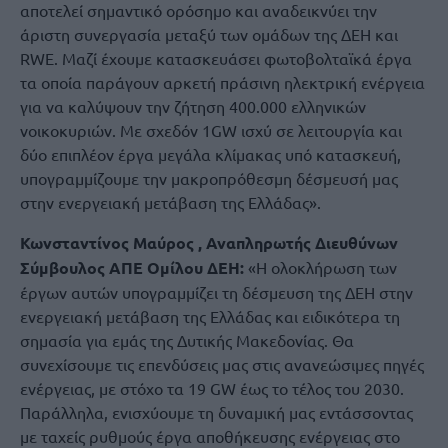
αποτελεί σημαντικό ορόσημο και αναδεικνύει την
άριστη συνεργασία μεταξύ των ομάδων της ΔΕΗ και
RWE. Μαζί έχουμε κατασκευάσει φωτοβολταϊκά έργα
τα οποία παράγουν αρκετή πράσινη ηλεκτρική ενέργεια
για να καλύψουν την ζήτηση 400.000 ελληνικών
νοικοκυριών. Με σχεδόν 1GW ισχύ σε λειτουργία και
δύο επιπλέον έργα μεγάλα κλίμακας υπό κατασκευή,
υπογραμμίζουμε την μακροπρόθεσμη δέσμευσή μας
στην ενεργειακή μετάβαση της Ελλάδας».
Κωνσταντίνος Μαύρος , Αναπληρωτής Διευθύνων
Σύμβουλος ΑΠΕ Ομίλου ΔΕΗ:
«Η ολοκλήρωση των
έργων αυτών υπογραμμίζει τη δέσμευση της ΔΕΗ στην
ενεργειακή μετάβαση της Ελλάδας και ειδικότερα τη
σημασία για εμάς της Δυτικής Μακεδονίας. Θα
συνεχίσουμε τις επενδύσεις μας στις ανανεώσιμες πηγές
ενέργειας, με στόχο τα 19 GW έως το τέλος του 2030.
Παράλληλα, ενισχύουμε τη δυναμική μας εντάσσοντας
με ταχείς ρυθμούς έργα αποθήκευσης ενέργειας στο