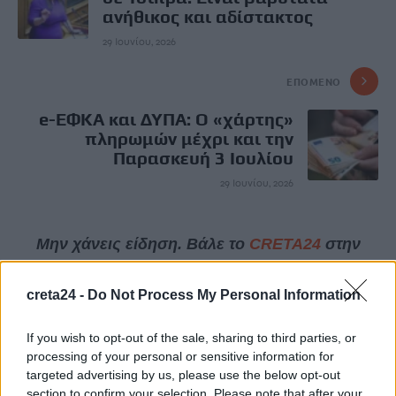
ανήθικος και αδίστακτος
29 Ιουνίου, 2026
ΕΠΌΜΕΝΟ
e-ΕΦΚΑ και ΔΥΠΑ: Ο «χάρτης»
πληρωμών μέχρι και την
Παρασκευή 3 Iουλίου
29 Ιουνίου, 2026
Μην χάνεις είδηση. Βάλε το
CRETA24
στην
Google
creta24 -
Do Not Process My Personal Information
ΠΡΟΣΘΕΣΕ ΤΟ
CRETA24
ΣΤΗΝ GOOGLE
If you wish to opt-out of the sale, sharing to third parties, or
processing of your personal or sensitive information for
ΡΟΗ ΕΙΔΗΣΕΩΝ
targeted advertising by us, please use the below opt-out
section to confirm your selection. Please note that after your