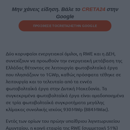
Μην χάνεις είδηση. Βάλε το
CRETA24
στην
Google
ΠΡΟΣΘΕΣΕ ΤΟ
CRETA24
ΣΤΗΝ GOOGLE
Δύο κορυφαίοι ενεργειακοί όμιλοι, η RWE και η ΔΕΗ,
συνεχίζουν να προωθούν την ενεργειακή μετάβαση της
Ελλάδας θέτοντας σε λειτουργία φωτοβολταϊκά έργα
που πλησιάζουν το 1GWp, καθώς πρόσφατα τέθηκε σε
λειτουργία και το τελευταίο από τα εννέα
φωτοβολταϊκά έργα στην Δυτική Μακεδονία. Τα
συγκεκριμένα φωτοβολταϊκά έργα είναι ομαδοποιημένα
σε τρία φωτοβολταϊκά συγκροτήματα μεγάλης
κλίμακας συνολικής ισχύος 930 MWp (884 MWac).
Εντός των ορίων του πρώην υπαίθριου λιγνιτωρυχείου
Αμυνταίου, η κοινή εταιρία της RWE (συμμετοχή 51%)