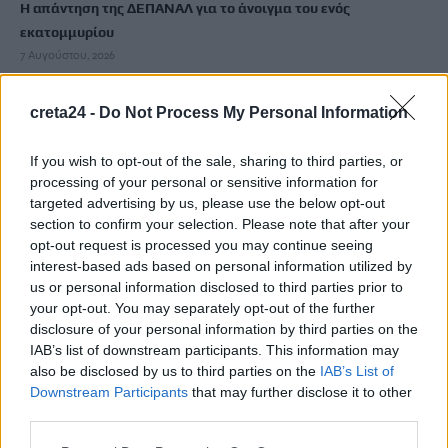
Η απάντηση της ΔΕΠΑΝΑΛ για το άνοιγμα του ενός
εκατομμυρίου
7 Αυγούστου, 2026
Λιμενικό: Ζητούν ενίσχυση των υπηρεσιών στην Κρήτη λόγω
creta24 -
Do Not Process My Personal Information
των αυξημένων μεταναστευτικών ροών
7 Αυγούστου, 2026
If you wish to opt-out of the sale, sharing to third parties, or
processing of your personal or sensitive information for
targeted advertising by us, please use the below opt-out
Νεκρή ανασύρθηκε 53χρονη από ακάλυπτο πολυκατοικίας
section to confirm your selection. Please note that after your
στο Γουδί
opt-out request is processed you may continue seeing
7 Αυγούστου, 2026
interest-based ads based on personal information utilized by
us or personal information disclosed to third parties prior to
your opt-out. You may separately opt-out of the further
Με το «σταγονόμετρο» η διέλευση πλοίων από το Στενό του
disclosure of your personal information by third parties on the
Ορμούζ, μόλις 33 σε τέσσερις ημέρες
IAB’s list of downstream participants. This information may
7 Αυγούστου, 2026
also be disclosed by us to third parties on the
IAB’s List of
Downstream Participants
that may further disclose it to other
third parties.
TRENDING