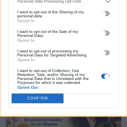
Personal Data Processing Opt Outs
#
MARFIN
#
ΕΜΠΡΗΣΤΙΚΗ ΕΠΙΘΕΣΗ
#
ΤΑΚΗΣ ΘΕΟΔΩΡΙΚΑΚΟΣ
I want to opt-out of the Sharing of my
#
ΡΑΝΤΑΡ
personal data.
Opted In
I want to opt-out of the Sale of my
Personal Data.
Opted In
ΣΧΕΤΙΚΆ ΆΡΘΡΑ
I want to opt-out of processing my
Personal Data for Targeted Advertising.
Opted In
I want to opt-out of Collection, Use,
Retention, Sale, and/or Sharing of my
Personal Data that Is Unrelated with the
Purposes for which it was collected.
Opted Out
CONFIRM