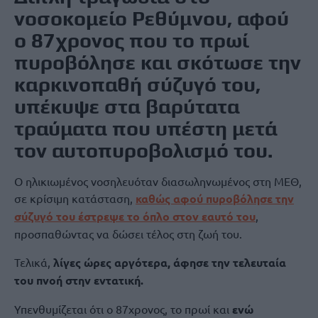
νοσοκομείο Ρεθύμνου, αφού
ο 87χρονος που το πρωί
πυροβόλησε και σκότωσε την
καρκινοπαθή σύζυγό του,
υπέκυψε στα βαρύτατα
τραύματα που υπέστη μετά
τον αυτοπυροβολισμό του.
Ο ηλικιωμένος νοσηλευόταν διασωληνωμένος στη ΜΕΘ,
σε κρίσιμη κατάσταση,
καθώς αφού πυροβόλησε την
σύζυγό του έστρεψε το όπλο στον εαυτό του
,
προσπαθώντας να δώσει τέλος στη ζωή του.
Τελικά,
λίγες ώρες αργότερα, άφησε την τελευταία
του πνοή στην εντατική.
Υπενθυμίζεται ότι ο 87χρονος, το πρωί και
ενώ