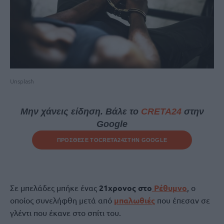
Unsplash
Μην χάνεις είδηση. Βάλε το
CRETA24
στην
Google
ΠΡΟΣΘΕΣΕ ΤΟ
CRETA24
ΣΤΗΝ GOOGLE
Σε μπελάδες μπήκε ένας
21χρονος στο
Ρέθυμνο
, ο
οποίος συνελήφθη μετά από
μπαλωθιές
που έπεσαν σε
γλέντι που έκανε στο σπίτι του.