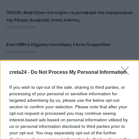
ΠΑΣΟΚ: Βαφτίζουν «επιτυχία» τη μεταφορά του λογαριασμού
της Ρήτρας Διαφυγής στους πολίτες
7 Αυγούστου, 2026
Στον ΟΦΗ η 22χρονη πασαδόρος Ελενα Γεωργιάδου
7 Αυγούστου, 2026
Σαμαριά: «Πυρά» Καλογερή για τα λουκέτα στο φαράγγι –
creta24 -
Do Not Process My Personal Information
«Αδικαιολόγητα τα περισσότερα κλεισίματα»
7 Αυγούστου, 2026
If you wish to opt-out of the sale, sharing to third parties, or
processing of your personal or sensitive information for
targeted advertising by us, please use the below opt-out
Καύσωνας: Η Μεσόγειος «βράζει» -Στους 33°C η θάλασσα στη
section to confirm your selection. Please note that after your
Μαγιόρκα, «δεν μπορούμε ούτε να δροσιστούμε», λένε οι
opt-out request is processed you may continue seeing
τουρίστες
interest-based ads based on personal information utilized by
7 Αυγούστου, 2026
us or personal information disclosed to third parties prior to
your opt-out. You may separately opt-out of the further