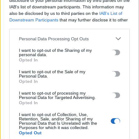
disclosure of your personal information by third parties on the
Ηράκλειο: Τα οικονομικά ανοίγματα και ο νέος Κώδικας
IAB’s list of downstream participants. This information may
Αυτοδιοίκησης οδηγούν σε συγχώνευση τις εταιρείες του
also be disclosed by us to third parties on the
IAB’s List of
Δήμου
Downstream Participants
that may further disclose it to other
7 Αυγούστου, 2026
third parties.
Personal Data Processing Opt Outs
Μακελειό με 8 νεκρούς στην Ταϊλάνδη: Ο δράστης σκότωσε
αρχικά τον παππού και τη γιαγιά του και μετά πυροβόλησε
I want to opt-out of the Sharing of my
personal data.
μαθητές
Opted In
7 Αυγούστου, 2026
I want to opt-out of the Sale of my
Personal Data.
Opted In
TRENDING
I want to opt-out of processing my
Personal Data for Targeted Advertising.
#
ΦΑΡΑΓΓΙ ΣΑΜΑΡΙΑΣ
#
ΝΙΚΟΣ ΚΑΛΟΓΕΡΗΣ
Opted In
#
ΑΝΟΔΟΣ ΘΕΡΜΟΚΡΑΣΙΑΣ
#
ΘΑΛΑΣΣΑ
I want to opt-out of Collection, Use,
Retention, Sale, and/or Sharing of my
Personal Data that Is Unrelated with the
Purposes for which it was collected.
Opted Out