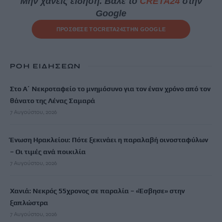
Μην χάνεις είδηση. Βάλε το
CRETA24
στην
Google
ΠΡΟΣΘΕΣΕ ΤΟ
CRETA24
ΣΤΗΝ GOOGLE
ΡΟΗ ΕΙΔΗΣΕΩΝ
Στο Α΄ Νεκροταφείο το μνημόσυνο για τον έναν χρόνο από τον
θάνατο της Λένας Σαμαρά
7 Αυγούστου, 2026
Ένωση Ηρακλείου: Πότε ξεκινάει η παραλαβή οινοσταφύλων
– Οι τιμές ανά ποικιλία
7 Αυγούστου, 2026
Χανιά: Νεκρός 55χρονος σε παραλία – «Έσβησε» στην
ξαπλώστρα
7 Αυγούστου, 2026