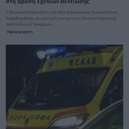
στη Δράση Σχεδίων Βελτίωσης
Ο Βουλευτής Ηρακλείου της Νέας Δημοκρατίας, Κωνσταντίνος
Κεφαλογιάννης, με ερώτησή του προς τον Υπουργό Αγροτικής
Ανάπτυξης και Τροφίμων,…
Newsroom