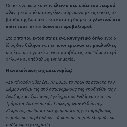
Οι αστυνομικοί έκαναν
έλεγχο στο σπίτι του νεαρού
χθες
, μετά από καταγγελίες σύμφωνα με τις οποίες το
βράδυ της Κυριακής και κατά τη διάρκεια
γλεντιού στο
σπίτι του
έπεσαν
άσκοποι πυροβολισμοί.
Στο σπίτι του εντοπίστηκε ένα
κυνηγετικό όπλο
ενώ ο
ίδιος
δεν θέλησε να πει ποιοι έριχναν τις μπαλωθιές
και έτσι κατηγορείται για παραβάσεις του Νόμου περί
όπλων και υπόθαλψη εγκληματία.
Η ανακοίνωση της αστυνομίας:
«Συνελήφθη χθες (20.10.2025) το πρωί σε περιοχή του
Δήμου Ρεθύμνης από αστυνομικούς της Υποδιεύθυνσης
Δίωξης και Εξιχνίασης Εγκλημάτων Ρεθύμνου και του
Τμήματος Αστυνομικών Επιχειρήσεων Ρεθύμνης,
21χρονος ημεδαπός κατηγορούμενος για παραβάσεις
νομοθεσίας περί όπλων – άσκοπους πυροβολισμούς και
υπόθαλψη εγκληματία.