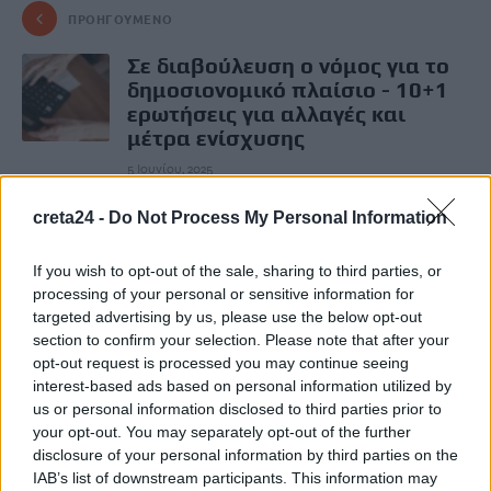
ΠΡΟΗΓΟΎΜΕΝΟ
Σε διαβούλευση ο νόμος για το
δημοσιονομικό πλαίσιο - 10+1
ερωτήσεις για αλλαγές και
μέτρα ενίσχυσης
5 Ιουνίου, 2025
creta24 -
Do Not Process My Personal Information
ΕΠΌΜΕΝΟ
Ξεβράστηκε σε παραλία ο
If you wish to opt-out of the sale, sharing to third parties, or
«αγγελιοφόρος της
processing of your personal or sensitive information for
καταστροφής» – Γιατί προκαλεί
targeted advertising by us, please use the below opt-out
ανησυχία το σπάνιο «ψάρι-
section to confirm your selection. Please note that after your
κουπί»
opt-out request is processed you may continue seeing
interest-based ads based on personal information utilized by
5 Ιουνίου, 2025
us or personal information disclosed to third parties prior to
your opt-out. You may separately opt-out of the further
disclosure of your personal information by third parties on the
Μην χάνεις είδηση. Βάλε το
CRETA24
στην
IAB’s list of downstream participants. This information may