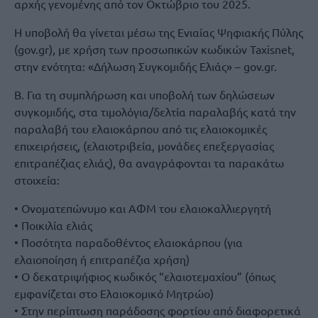
αρχής γενομένης από τον Οκτώβριο του 2025.
Η υποβολή θα γίνεται μέσω της Ενιαίας Ψηφιακής Πύλης
(gov.gr), με χρήση των προσωπικών κωδικών Taxisnet,
στην ενότητα: «Δήλωση Συγκομιδής Ελιάς» – gov.gr.
Β. Για τη συμπλήρωση και υποβολή των δηλώσεων
συγκομιδής, στα τιμολόγια/δελτία παραλαβής κατά την
παραλαβή του ελαιοκάρπου από τις ελαιοκομικές
επιχειρήσεις, (ελαιοτριβεία, μονάδες επεξεργασίας
επιτραπέζιας ελιάς), θα αναγράφονται τα παρακάτω
στοιχεία:
• Ονοματεπώνυμο και ΑΦΜ του ελαιοκαλλιεργητή
• Ποικιλία ελιάς
• Ποσότητα παραδοθέντος ελαιοκάρπου (για
ελαιοποίηση ή επιτραπέζια χρήση)
• Ο δεκατριψήφιος κωδικός “ελαιοτεμαχίου” (όπως
εμφανίζεται στο Ελαιοκομικό Μητρώο)
• Στην περίπτωση παράδοσης φορτίου από διαφορετικά