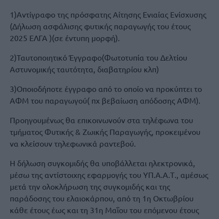
1)Αντίγραφο της πρόσφατης Αίτησης Ενιαίας Ενίσχυσης
(Δήλωση ασφάλισης φυτικής παραγωγής του έτους
2025 ΕΛΓΑ )(σε έντυπη μορφή).
2)Ταυτοποιητικό Έγγραφο(Φωτοτυπία του Δελτίου
Αστυνομικής ταυτότητα, διαβατηρίου κλπ)
3)Οποιοδήποτε έγγραφο από το οποίο να προκύπτει το
ΑΦΜ του παραγωγού( πχ βεβαίωση απόδοσης ΑΦΜ).
Προηγουμένως θα επικοινωνούν στα τηλέφωνα του
τμήματος Φυτικής & Ζωικής Παραγωγής, προκειμένου
να κλείσουν τηλεφωνικά ραντεβού.
Η δήλωση συγκομιδής θα υποβάλλεται ηλεκτρονικά,
μέσω της αντίστοιχης εφαρμογής του ΥΠ.Α.Α.Τ., αμέσως
μετά την ολοκλήρωση της συγκομιδής και της
παράδοσης του ελαιοκάρπου, από τη 1η Οκτωβρίου
κάθε έτους έως και τη 31η Μαΐου του επόμενου έτους