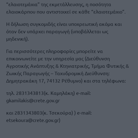
“ελαιοτεμάχια” της εκμετάλλευσης, η ποσότητα
ελαιοκάρπου που αντιστοιχεί σε κάθε “ελαιοτεμάχιο”.
Η δήλωση συγκομιδής είναι υποχρεωτική ακόμα και
όταν δεν υπάρχει παραγωγή (υποβάλλεται ως
μηδενική).
Για περισσότερες πληροφορίες μπορείτε να
επικοινωνείτε με την υπηρεσία μας (Διεύθυνση
Αγροτικής Ανάπτυξης & Κτηνιατρικής, Τμήμα Φυτικής &
Ζωικής Παραγωγής – Ταχυδρομική Διεύθυνση:
Δημητρακάκη 17, 74132 Ρέθυμνο) και στα τηλέφωνα:
τηλ. 2831343813(κ. Καμηλάκη) e-mail:
gkamilakis@crete.gov.gr
και 2831343803(κ. Τσεκούρα) ) e-mail:
etsekoura@crete.gov.gr)