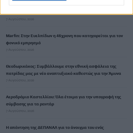
Κρήτη – Πώς μπορούν να ενημερώνονται και να συμμετέχουν
οι πολίτες
7 Αυγούστου, 2026
Marfin: Στην Ευελπίδων η 46χρονη που κατηγορείται για τον
φονικό εμπρησμό
7 Αυγούστου, 2026
Θεοδωρικάκος: Συμβάλλουμε στην εθνική ασφάλεια της
πατρίδας μας με νέο αναπτυξιακό καθεστώς για την Άμυνα
7 Αυγούστου, 2026
Αεροδρόμιο Καστελλίου: Όλα έτοιμα για την υπογραφή της
σύμβασης για τα ραντάρ
7 Αυγούστου, 2026
Η απάντηση της ΔΕΠΑΝΑΛ για το άνοιγμα του ενός