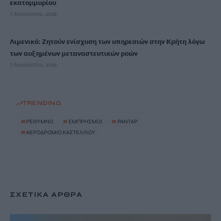
εκατομμυρίου
7 Αυγούστου, 2026
Λιμενικό: Ζητούν ενίσχυση των υπηρεσιών στην Κρήτη λόγω
των αυξημένων μεταναστευτικών ροών
7 Αυγούστου, 2026
TRENDING
#
ΡΕΘΥΜΝΟ
#
ΕΜΠΡΗΣΜΟΙ
#
ΡΑΝΤΑΡ
#
ΑΕΡΟΔΡΟΜΙΟ ΚΑΣΤΕΛΛΙΟΥ
ΣΧΕΤΙΚΆ ΆΡΘΡΑ