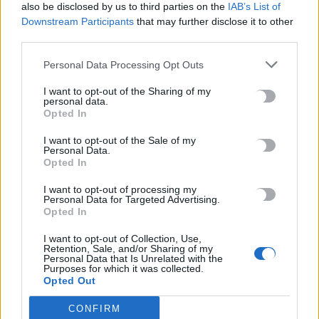
Google
also be disclosed by us to third parties on the
IAB’s List of
Downstream Participants
that may further disclose it to other
ΠΡΟΣΘΕΣΕ ΤΟ
CRETA24
ΣΤΗΝ GOOGLE
third parties.
Personal Data Processing Opt Outs
ΡΟΗ ΕΙΔΗΣΕΩΝ
I want to opt-out of the Sharing of my
personal data.
Αεροδρόμιο Καστελλίου: Η ξενάγηση στο εργοτάξιο και τα
Opted In
μηνύματα Δήμα – Ταχιάου για το μεγάλο έργο
I want to opt-out of the Sale of my
7 Αυγούστου, 2026
Personal Data.
Opted In
Εξιχνιάστηκαν δύο εμπρησμοί στον Μυλοπόταμο –
I want to opt-out of processing my
Personal Data for Targeted Advertising.
Δικογραφία σε βάρος δύο ανδρών
Opted In
7 Αυγούστου, 2026
I want to opt-out of Collection, Use,
Retention, Sale, and/or Sharing of my
Αεροδρόμιο Καστελλίου: Έπεσαν οι υπογραφές για τα ραντάρ
Personal Data that Is Unrelated with the
Purposes for which it was collected.
7 Αυγούστου, 2026
Opted Out
CONFIRM
Κουνούπια: Σε εξέλιξη το πρόγραμμα καταπολέμησης στην