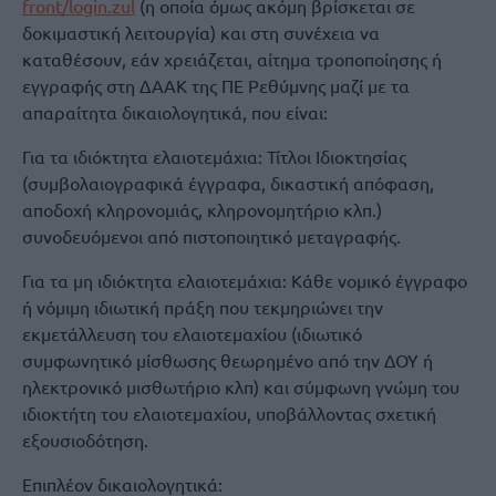
front/login.zul
(η οποία όμως ακόμη βρίσκεται σε
δοκιμαστική λειτουργία) και στη συνέχεια να
καταθέσουν, εάν χρειάζεται, αίτημα τροποποίησης ή
εγγραφής στη ΔΑAK της ΠΕ Ρεθύμνης μαζί με τα
απαραίτητα δικαιολογητικά, που είναι:
Για τα ιδιόκτητα ελαιοτεμάχια: Τίτλοι Ιδιοκτησίας
(συμβολαιογραφικά έγγραφα, δικαστική απόφαση,
αποδοχή κληρονομιάς, κληρονομητήριο κλπ.)
συνοδευόμενοι από πιστοποιητικό μεταγραφής.
Για τα μη ιδιόκτητα ελαιοτεμάχια: Kάθε νομικό έγγραφο
ή νόμιμη ιδιωτική πράξη που τεκμηριώνει την
εκμετάλλευση του ελαιοτεμαχίου (ιδιωτικό
συμφωνητικό μίσθωσης θεωρημένο από την ΔΟΥ ή
ηλεκτρονικό μισθωτήριο κλπ) και σύμφωνη γνώμη του
ιδιοκτήτη του ελαιοτεμαχίου, υποβάλλοντας σχετική
εξουσιοδότηση.
Επιπλέον δικαιολογητικά: