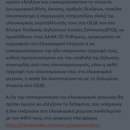
πρώτα ελέγξουν και επικαιροποιήσουν τα στοιχεία
(γεωγραφική θέση, έκταση, αριθμός δένδρων, ποικιλία
ελαιοποιήσιμη ή παραγωγής επιτραπέζιας ελιάς) της
ελαιοκομικής εκμετάλλευσής τους στο ΟΣΔΕ και στα
Κέντρα Υποδοχής Δηλώσεων Ενιαίας Ενίσχυσης(ΚΥΔ), να
προσέλθουν στην ΔΑΑΚ ΠΕ Ρεθύμνης, προκειμένου να
εγγραφούν στο Ελαιοκομικό Μητρώο ή να
επικαιροποιήσουν την ήδη υπάρχουσα εγγραφή τους,
καθώς προαπαιτούμενο για την υποβολή της δήλωσης
συγκομιδής από τους ελαιοπαραγωγούς, είναι η ορθή
εγγραφή των ελαιοτεμαχίων τους στο ελαιοκομικό
μητρώο, η οποία θα διασταυρώνεται με τα δηλωμένα
στοιχεία στο ΟΣΔΕ.
Α.Για την επικαιροποίηση του ελαιοκομικού μητρώου θα
πρέπει πρώτα να ελέγξουν τα δεδομένα, που υπάρχουν
ή δεν υπάρχουν στο ελαιοκομικό μητρώο συνδεδεμένα
με τον ΑΦΜ τους, στη ψηφιακή πλατφόρμα
https://elaiokomiko.minagric.gr/elaiokomikon-