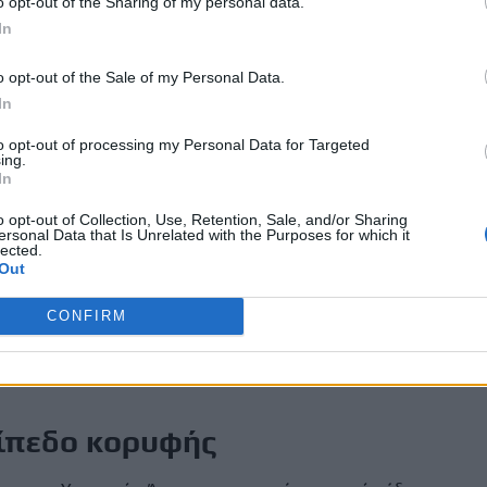
o opt-out of the Sharing of my personal data.
του Ιράν
In
o opt-out of the Sale of my Personal Data.
ειδοποίηση του Ιράν προς Λονδίνο και Παρίσι να μην
In
ιοχή.
to opt-out of processing my Personal Data for Targeted
ς υπουργός Εξωτερικών του Ιράν, Καζέμ Γαριμπαμπαντί,
ing.
αρουσία ξένων πολεμικών πλοίων – είτε βρετανικών,
In
ιστεί με «άμεση και αποφασιστική απάντηση».
o opt-out of Collection, Use, Retention, Sale, and/or Sharing
ersonal Data that Is Unrelated with the Purposes for which it
ορεί να εγγυηθεί την ασφάλεια στα Στενά του Ορμούζ.
lected.
Out
μου ή ειρήνης, μόνο η Ισλαμική Δημοκρατία του Ιράν μπορεί
Στενών και δεν θα επιτρέψει καμία ξένη ανάμειξη»,
CONFIRM
ο Ιρανός υφυπουργός Εξωτερικών.
ίπεδο κορυφής