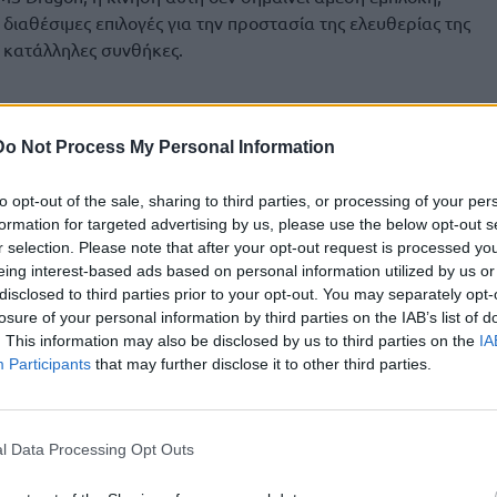
διαθέσιμες επιλογές για την προστασία της ελευθερίας της
 κατάλληλες συνθήκες.
διαβουλεύσεις στρατιωτικών
Do Not Process My Personal Information
σε τις στρατιωτικές διαβουλεύσεις που έλαβαν χώρα στις
to opt-out of the sale, sharing to third parties, or processing of your per
ιακλαδικό Στρατηγείο, στο Νόρθγουντ του βόρειου Λονδίνου
formation for targeted advertising by us, please use the below opt-out s
r selection. Please note that after your opt-out request is processed y
ί από δεκάδες χώρες επεξεργάστηκαν πιθανά επιχειρησιακά
eing interest-based ads based on personal information utilized by us or
σφάλεια της θαλάσσιας οδού.
disclosed to third parties prior to your opt-out. You may separately opt-
losure of your personal information by third parties on the IAB’s list of
Βρετανία ηγείται αυτής της πολυεθνικής αμυντικής
. This information may also be disclosed by us to third parties on the
IA
υ εμπορίου, της ενέργειας και της οικονομίας επηρεάζει
Participants
that may further disclose it to other third parties.
ειρήσεις στο εσωτερικό της χώρας. Τονίζοντας ότι «στόχος
κής συμφωνίας σε πρακτικά στρατιωτικά σχέδια, ώστε οι
τοιμες να δράσουν όταν χρειαστεί».
l Data Processing Opt Outs