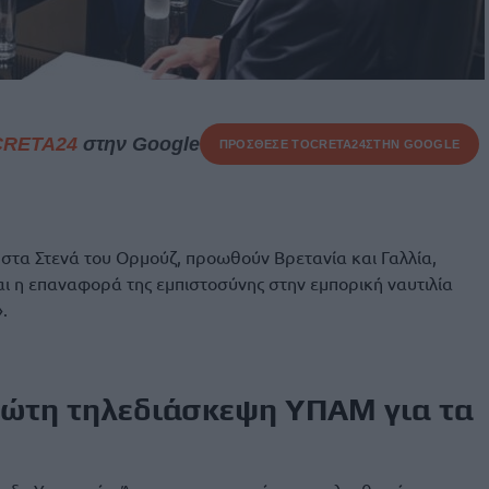
CRETA24
στην Google
ΠΡΟΣΘΕΣΕ ΤΟ
CRETA24
ΣΤΗΝ GOOGLE
στα Στενά του Ορμούζ, προωθούν Βρετανία και Γαλλία,
αι η επαναφορά της εμπιστοσύνης στην εμπορική ναυτιλία
.
ρώτη τηλεδιάσκεψη ΥΠΑΜ για τα