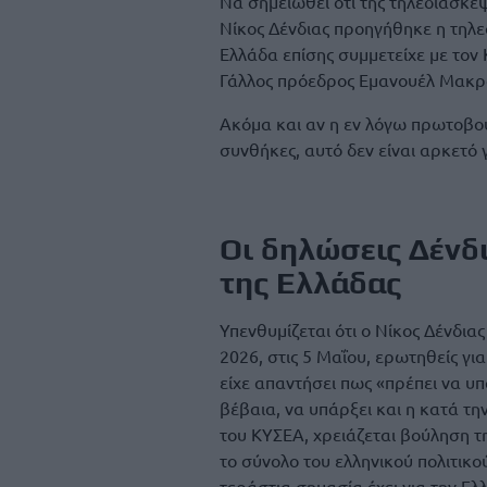
Να σημειωθεί ότι της τηλεδιάσκ
Νίκος Δένδιας προηγήθηκε η τηλε
Ελλάδα επίσης συμμετείχε με τον
Γάλλος πρόεδρος Εμανουέλ Μακρό
Ακόμα και αν η εν λόγω πρωτοβουλ
συνθήκες, αυτό δεν είναι αρκετό γ
Οι δηλώσεις Δένδ
της Ελλάδας
Υπενθυμίζεται ότι ο Νίκος Δένδια
2026, στις 5 Μαΐου, ερωτηθείς γι
είχε απαντήσει πως «πρέπει να 
βέβαια, να υπάρξει και η κατά τ
του ΚΥΣΕΑ, χρειάζεται βούληση τ
το σύνολο του ελληνικού πολιτικο
τεράστια σημασία έχει για την Ε