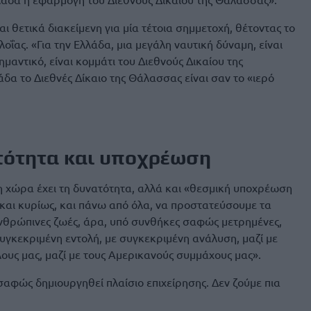
ι θετικά διακείμενη για μία τέτοια σημμετοχή, θέτοντας το
οΐας. «Για την Ελλάδα, μια μεγάλη ναυτική δύναμη, είναι
μαντικό, είναι κομμάτι του Διεθνούς Δικαίου της
άδα το Διεθνές Δίκαιο της Θάλασσας είναι σαν το «ιερό
τότητα και υποχρέωση
 η χώρα έχει τη δυνατότητα, αλλά και «θεσμική υποχρέωση
και κυρίως, και πάνω από όλα, να προστατεύσουμε τα
ανθρώπινες ζωές, άρα, υπό συνθήκες σαφώς μετρημένες,
γκεκριμένη εντολή, με συγκεκριμένη ανάλυση, μαζί με
ους μας, μαζί με τους Αμερικανούς συμμάχους μας».
σαφώς δημιουργηθεί πλαίσιο επιχείρησης. Δεν ζούμε πια