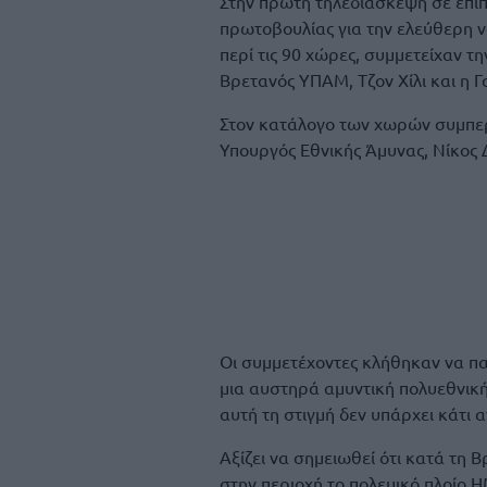
Στην πρώτη τηλεδιάσκεψη σε επί
πρωτοβουλίας για την ελεύθερη ν
περί τις 90 χώρες, συμμετείχαν τ
Βρετανός ΥΠΑΜ, Τζον Χίλι και η Γ
Στον κατάλογο των χωρών συμπερ
Υπουργός Εθνικής Άμυνας, Νίκος 
Οι συμμετέχοντες κλήθηκαν να πα
μια αυστηρά αμυντική πολυεθνική
αυτή τη στιγμή δεν υπάρχει κάτι 
Αξίζει να σημειωθεί ότι κατά τη Β
στην περιοχή το πολεμικό πλοίο H