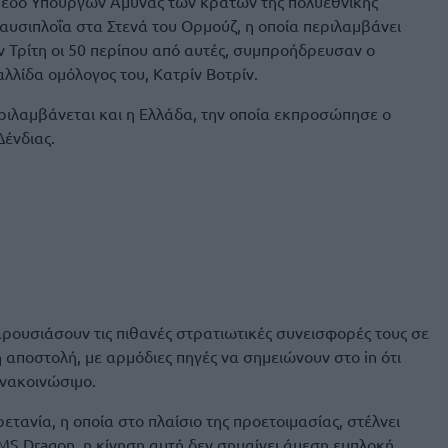
πεδο Υπουργών Άμυνας των κρατών της πολυεθνικής
αυσιπλοΐα στα Στενά του Ορμούζ, η οποία περιλαμβάνει
ην Τρίτη οι 50 περίπου από αυτές, συμπροήδρευσαν ο
αλλίδα ομόλογος του, Κατρίν Βοτρίν.
ιλαμβάνεται και η Ελλάδα, την οποία εκπροσώπησε ο
Δένδιας.
ρουσιάσουν τις πιθανές στρατιωτικές συνεισφορές τους σε
 αποστολή, με αρμόδιες πηγές να σημειώνουν στο in ότι
ανακοινώσιμο.
ρετανία, η οποία στο πλαίσιο της προετοιμασίας, στέλνει
MS Dragon, η κίνηση αυτή δεν σημαίνει άμεση εμπλοκή,