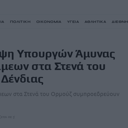
ΙΑ
ΠΟΛΙΤΙΚΗ
ΟΙΚΟΝΟΜΙΑ
ΥΓΕΙΑ
ΑΘΛΗΤΙΚΑ
ΔΙΕΘΝ
για αποστολή δυνάμεων στα Στενά του Ορμούζ – Παρών ο Δένδιας
εψη Υπουργών Άμυνας
μεων στα Στενά του
 Δένδιας
μεων στα Στενά του Ορμούζ συμπροεδρεύουν
εται σε 3'