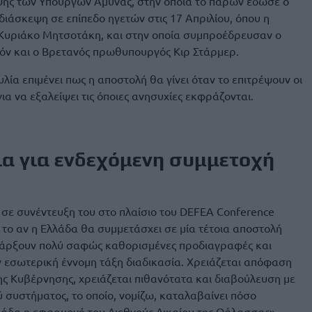
εψης των Υπουργών Άμυνας, στην οποία το παρών έδωσε ο
διάσκεψη σε επίπεδο ηγετών στις 17 Απριλίου, όπου η
 Κυριάκο Μητσοτάκη, και στην οποία συμπροέδρευσαν ο
ν και ο Βρετανός πρωθυπουργός Κιρ Στάρμερ.
ία επιμένει πως η αποστολή θα γίνει όταν το επιτρέψουν οι
ια να εξαλείψει τις όποιες ανησυχίες εκφράζονται.
ια για ενδεχόμενη συμμετοχή
ς σε συνέντευξη του στο πλαίσιο του DEFEA Conference
α το αν η Ελλάδα θα συμμετάσχει σε μία τέτοια αποστολή
υπάρξουν πολύ σαφώς καθορισμένες προδιαγραφές και
ην εσωτερική έννομη τάξη διαδικασία. Χρειάζεται απόφαση
ης Κυβέρνησης, χρειάζεται πιθανότατα και διαβούλευση με
ύ συστήματος, το οποίο, νομίζω, καταλαβαίνει πόσο
λλάδα η εφαρμογή του Διεθνούς Δικαίου της Θάλασσας».