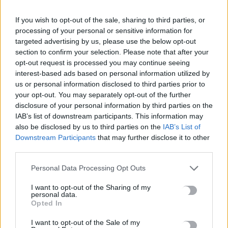
If you wish to opt-out of the sale, sharing to third parties, or
ΠΡΟΗΓΟΎΜΕΝΟ
processing of your personal or sensitive information for
targeted advertising by us, please use the below opt-out
Συγκλόνισε ο Αλκίνοος
section to confirm your selection. Please note that after your
Ιωαννίδης στον επικήδειο: Μου
opt-out request is processed you may continue seeing
είπαν ο Σαββόπουλος καταργεί
interest-based ads based on personal information utilized by
το πένθος -Εγώ τότε για ποιον
us or personal information disclosed to third parties prior to
κλαίω;
your opt-out. You may separately opt-out of the further
disclosure of your personal information by third parties on the
25 Οκτωβρίου, 2025
IAB’s list of downstream participants. This information may
also be disclosed by us to third parties on the
IAB’s List of
ΕΠΌΜΕΝΟ
Downstream Participants
that may further disclose it to other
third parties.
Μπενίτεθ: «Πιστεύω απόλυτα
στο πρότζεκτ του
Personal Data Processing Opt Outs
Παναθηναϊκού, μαζί με τον
κόσμο να επιστρέψουμε στους
I want to opt-out of the Sharing of my
personal data.
τίτλους»
Opted In
25 Οκτωβρίου, 2025
I want to opt-out of the Sale of my