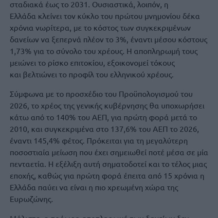
σταδιακά έως το 2031. Ουσιαστικά, λοιπόν, η
Ελλάδα κλείνει τον κύκλο του πρώτου μνημονίου δέκα
χρόνια νωρίτερα, με το κόστος των συγκεκριμένων
δανείων να ξεπερνά πλέον το 3%, έναντι μέσου κόστους
1,73% για το σύνολο του χρέους. Η αποπληρωμή τους
μειώνει το ρίσκο επιτοκίου, εξοικονομεί τόκους
και βελτιώνει το προφίλ του ελληνικού χρέους.
Σύμφωνα με το προσχέδιο του Προϋπολογισμού του
2026, το χρέος της γενικής κυβέρνησης θα υποχωρήσει
κάτω από το 140% του ΑΕΠ, για πρώτη φορά μετά το
2010, και συγκεκριμένα στο 137,6% του ΑΕΠ το 2026,
έναντι 145,4% φέτος. Πρόκειται για τη μεγαλύτερη
ποσοστιαία μείωση που έχει σημειωθεί ποτέ μέσα σε μία
πενταετία. Η εξέλιξη αυτή σηματοδοτεί και το τέλος μιας
εποχής, καθώς για πρώτη φορά έπειτα από 15 χρόνια η
Ελλάδα παύει να είναι η πιο χρεωμένη χώρα της
Ευρωζώνης.