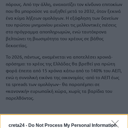
πόρους. Από την άλλη, αναχαιτίζει τον κίνδυνο επιτοκίων
που θα μπορούσε να αυξηθεί μετά το 2032, όταν ξεκινά
ένα κύμα λήξεων ομολόγων. Η εξόφληση των δανείων
του πρώτου μνημονίου μειώνει τις μελλοντικές πιέσεις
στο πρόγραμμα αποπληρωμών, ενώ ταυτόχρονα
βελτιώνει τη βιωσιμότητα του χρέους σε βάθος
δεκαετίας.
Το 2026, πάντως, αναμένεται να αποτελέσει χρονιά-
ορόσημο: το χρέος της Ελλάδας θα βρεθεί για πρώτη
φορά έπειτα από 15 χρόνια κάτω από το 140% του ΑΕΠ,
ενώ η συνολική εικόνα της οικονομίας -από το ΑΕΠ έως
τα spreads των ομολόγων– θα παραπέμπει σε
«κανονική» ευρωπαϊκή χώρα, χωρίς τα βαρίδια του
παρελθόντος.
ΕΛΛΗΝΙΚΑ ΟΜΟΛΟΓΑ
ΕΛΛΗΝΙΚΟ ΧΡΕΟΣ
ΟΔΔΗΧ
creta24 -
Do Not Process My Personal Information