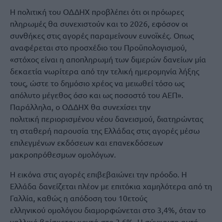
Η πολιτική του ΟΔΔΗΧ προβλέπει ότι οι πρόωρες
πληρωμές θα συνεχιστούν και το 2026, εφόσον οι
συνθήκες στις αγορές παραμείνουν ευνοϊκές. Οπως
αναφέρεται στο προσχέδιο του Προϋπολογισμού,
«στόχος είναι η αποπληρωμή των διμερών δανείων μία
δεκαετία νωρίτερα από την τελική ημερομηνία λήξης
τους, ώστε το δημόσιο χρέος να μειωθεί τόσο ως
απόλυτο μέγεθος όσο και ως ποσοστό του ΑΕΠ».
Παράλληλα, ο ΟΔΔΗΧ θα συνεχίσει την
πολιτική περιορισμένου νέου δανεισμού, διατηρώντας
τη σταθερή παρουσία της Ελλάδας στις αγορές μέσω
επιλεγμένων εκδόσεων και επανεκδόσεων
μακροπρόθεσμων ομολόγων.
Η εικόνα στις αγορές επιβεβαιώνει την πρόοδο. Η
Ελλάδα δανείζεται πλέον με επιτόκια χαμηλότερα από τη
Γαλλία, καθώς η απόδοση του 10ετούς
ελληνικού ομολόγου διαμορφώνεται στο 3,4%, όταν το
γαλλικό βρίσκεται κοντά στο 3,6%. Η σύγκριση αυτή