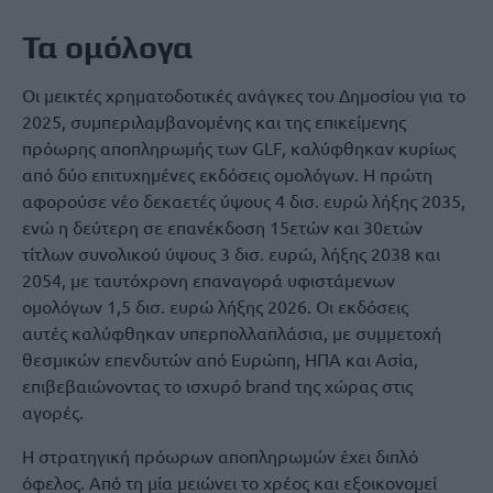
Τα ομόλογα
Οι μεικτές χρηματοδοτικές ανάγκες του Δημοσίου για το
2025, συμπεριλαμβανομένης και της επικείμενης
πρόωρης αποπληρωμής των GLF, καλύφθηκαν κυρίως
από δύο επιτυχημένες εκδόσεις ομολόγων. Η πρώτη
αφορούσε νέο δεκαετές ύψους 4 δισ. ευρώ λήξης 2035,
ενώ η δεύτερη σε επανέκδοση 15ετών και 30ετών
τίτλων συνολικού ύψους 3 δισ. ευρώ, λήξης 2038 και
2054, με ταυτόχρονη επαναγορά υφιστάμενων
ομολόγων 1,5 δισ. ευρώ λήξης 2026. Οι εκδόσεις
αυτές καλύφθηκαν υπερπολλαπλάσια, με συμμετοχή
θεσμικών επενδυτών από Ευρώπη, ΗΠΑ και Ασία,
επιβεβαιώνοντας το ισχυρό brand της χώρας στις
αγορές.
Η στρατηγική πρόωρων αποπληρωμών έχει διπλό
όφελος. Από τη μία μειώνει το χρέος και εξοικονομεί