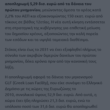
αποπληρωμή 5,29 δισ. ευρώ από τα δάνεια του
πρώτου μνημονίου
, μειώνοντας άμεσα το χρέος κατά
2,2% του ΑΕΠ και εξοικονομώντας 150 εκατ. ευρώ από
τόκους σε βάθος 12ετίας. Η νέα αυτή κίνηση εντάσσεται
στη στρατηγική της κυβέρνησης για επιθετική μείωση
του δημοσίου χρέους, αξιοποιώντας την καλή πορεία
των εσόδων και τα υψηλά ταμειακά διαθέσιμα.
Στόχος είναι έως το 2031 να έχει εξοφληθεί πλήρως το
σύνολο των ακριβών διμερών δανείων του πρώτου
μνημονίου, δέκα χρόνια πριν από την κανονική τους
λήξη.
Η αποπληρωμή αφορά τα δάνεια του μηχανισμού
GLF (Greek Loan Facility), που είχε συνάψει το Ελληνικό
Δημόσιο με τις χώρες της Ευρωζώνης το
2010, συνολικού ύψους 52,9 δισ. ευρώ. Από αυτά, η
χώρα έχει ήδη πληρώσει 21,3 δισ. ευρώ, ενώ το
υπόλοιπο ποσό των 31,6 δισ. ευρώ θα αποπληρωθεί