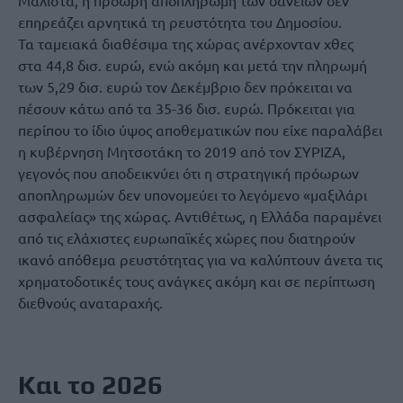
Μάλιστα, η πρόωρη αποπληρωμή των δανείων δεν
επηρεάζει αρνητικά τη ρευστότητα του Δημοσίου.
Τα ταμειακά διαθέσιμα της χώρας ανέρχονταν χθες
στα 44,8 δισ. ευρώ, ενώ ακόμη και μετά την πληρωμή
των 5,29 δισ. ευρώ τον Δεκέμβριο δεν πρόκειται να
πέσουν κάτω από τα 35-36 δισ. ευρώ. Πρόκειται για
περίπου το ίδιο ύψος αποθεματικών που είχε παραλάβει
η κυβέρνηση Μητσοτάκη το 2019 από τον ΣΥΡΙΖΑ,
γεγονός που αποδεικνύει ότι η στρατηγική πρόωρων
αποπληρωμών δεν υπονομεύει το λεγόμενο «μαξιλάρι
ασφαλείας» της χώρας. Αντιθέτως, η Ελλάδα παραμένει
από τις ελάχιστες ευρωπαϊκές χώρες που διατηρούν
ικανό απόθεμα ρευστότητας για να καλύπτουν άνετα τις
χρηματοδοτικές τους ανάγκες ακόμη και σε περίπτωση
διεθνούς αναταραχής.
Και το 2026