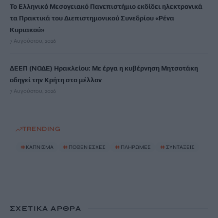
Το Ελληνικό Μεσογειακό Πανεπιστήμιο εκδίδει ηλεκτρονικά
τα Πρακτικά του Διεπιστημονικού Συνεδρίου «Ρένα
Κυριακού»
7 Αυγούστου, 2026
ΔΕΕΠ (ΝΟΔΕ) Ηρακλείου: Με έργα η κυβέρνηση Μητσοτάκη
οδηγεί την Κρήτη στο μέλλον
7 Αυγούστου, 2026
TRENDING
#
ΚΑΠΝΙΣΜΑ
#
ΠΟΘΕΝ ΕΣΧΕΣ
#
ΠΛΗΡΩΜΕΣ
#
ΣΥΝΤΑΞΕΙΣ
ΣΧΕΤΙΚΆ ΆΡΘΡΑ