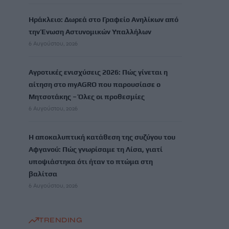
Ηράκλειο: Δωρεά στο Γραφείο Ανηλίκων από
την Ένωση Αστυνομικών Υπαλλήλων
6 Αυγούστου, 2026
Αγροτικές ενισχύσεις 2026: Πώς γίνεται η
αίτηση στο myAGRO που παρουσίασε ο
Μητσοτάκης – Όλες οι προθεσμίες
6 Αυγούστου, 2026
Η αποκαλυπτική κατάθεση της συζύγου του
Αφγανού: Πώς γνωρίσαμε τη Λίσα, γιατί
υποψιάστηκα ότι ήταν το πτώμα στη
βαλίτσα
6 Αυγούστου, 2026
TRENDING