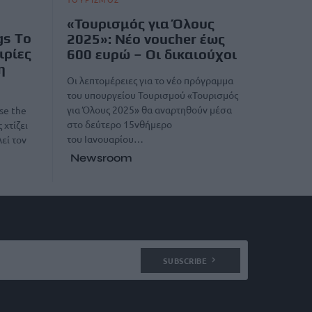
«Τουρισμός για Όλους
gs Τo
2025»: Νέο voucher έως
ιρίες
600 ευρώ – Οι δικαιούχοι
η
Οι λεπτομέρειες για το νέο πρόγραμμα
του υπουργείου Τουρισμού «Τουρισμός
για Όλους 2025» θα αναρτηθούν μέσα
se the
στο δεύτερο 15νθήμερο
 χτίζει
του Ιανουαρίου…
εί τον
Newsroom
SUBSCRIBE