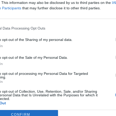
. This information may also be disclosed by us to third parties on the
IA
μός 2025-26: Τα καταλύματα
Participants
that may further disclose it to other third parties.
βεβλημένα καταλύματα,
ΜΠΑΙΝΕΤΕ ΕΔΩ
.
l Data Processing Opt Outs
 που είναι κάτοχοι Επιταγών Κοινωνικού Τουρισμού έρχονται
χους για τις κρατήσεις δωματίων.
o opt-out of the Sharing of my personal data.
In
στο κατάλυμα ωφελούμενα μέλη, χωρίς αυτά να
ολίτη, με την προϋπόθεση ότι είναι:
o opt-out of the Sale of my Personal Data.
In
ετών
to opt-out of processing my Personal Data for Targeted
που συνοδεύονται από τον/την σύζυγο του δικαιούχου πολίτη
ing.
In
o opt-out of Collection, Use, Retention, Sale, and/or Sharing
 δικαιούχους ή από τα ωφελούμενα τέκνα άνω των 18 ετών
ersonal Data that Is Unrelated with the Purposes for which it
lected.
χων (ωφελούμενα μέλη ή μη) με νόμιμη εξουσιοδότηση των
Out
CONFIRM