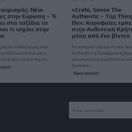
ουρισμός: Νέοι
«Crete, Sense The
ες στην Ευρώπη – Τι
Authentic – Top Thin
ει στα ταξίδια το
Do»: Κορυφαίες εμπε
και τι ισχύει στην
στην Αυθεντική Κρήτ
δα
μέσα από ένα βίντεο
μός σε πολλές χώρες στην
Με κεντρικό μήνυμα «Crete. Sen
μεταξύ των οποίων και η
Αuthentic» η Περιφέρεια Κρήτης
έχει φτάσει σε ένα σημείο…
μια τουριστική καμπάνια που καλ
δυνητικό…
room
Newsroom