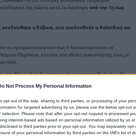
καταλύματα της χώρας κατά το διάστημα
από την 1η έως
αναδείχθηκε η Εύβοια, ενώ ακολουθούν η Χαλκιδική και
ούν να πραγματοποιήσουν έως 6 διανυκτερεύσεις σε
 Μητρώο Παρόχων, κατόπιν απευθείας συνεννόησής τους με
μμετοχή.
 Κω και Σάμο, είναι δυνατόν να πραγματοποιηθούν έως 10
 διαμονή σε Β. Εύβοια, Έβρο και Θεσσαλία, εκτός
Do Not Process My Personal Information
οιηθούν έως 12 διανυκτερεύσεις δωρεάν.
τα, επιδοτούνται και ακτοπλοϊκά εισιτήρια.
to opt-out of the sale, sharing to third parties, or processing of your per
formation for targeted advertising by us, please use the below opt-out s
ακοίνωση, η συμμετοχή των δικαιούχων-ωφελουμένων
r selection. Please note that after your opt-out request is processed y
 τα ακτοπλοϊκά εισιτήρια διατίθενται δωρεάν.
eing interest-based ads based on personal information utilized by us or
disclosed to third parties prior to your opt-out. You may separately opt-
losure of your personal information by third parties on the IAB’s list of