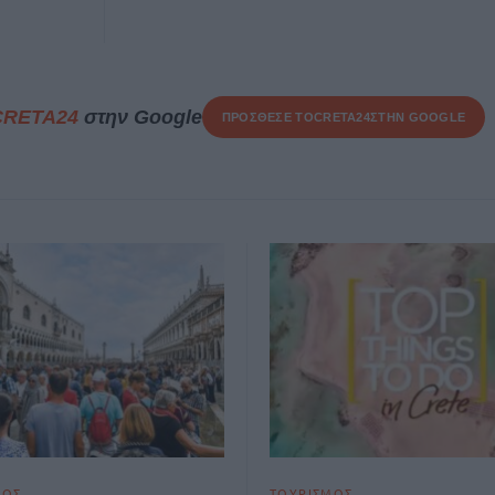
CRETA24
στην Google
ΠΡΟΣΘΕΣΕ ΤΟ
CRETA24
ΣΤΗΝ GOOGLE
ΜΟΣ
ΤΟΥΡΙΣΜΟΣ