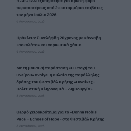
Η AEGEAN εξυπηρέτησε για πρώτη φορά
περισσοτέρους από 2 εκατομμύρια επιβάτες
τον μήνα Ιούλιο 2026
6 Αυγούστου, 2026
Ηράκλειο: Συνελήφθη 20χρονος με κάνναβη
«σοκολάτα» και ναρκωτικά χάπια
6 Αυγούστου, 2026
Με τη μουσική παράσταση «Η Εποχή του
Ονείρου» ανοίγει η αυλαία της παράλληλης
δράσης του Φεστιβάλ Κρήτης «Γυναίκες–
Πολιτιστική Κληρονομιά – Δημιουργία»
6 Αυγούστου, 2026
Θερμό χειροκρότημα για το «Donna Nobis
Pace – Echoes of Hope» στο Φεστιβάλ Κρήτης
6 Αυγούστου, 2026