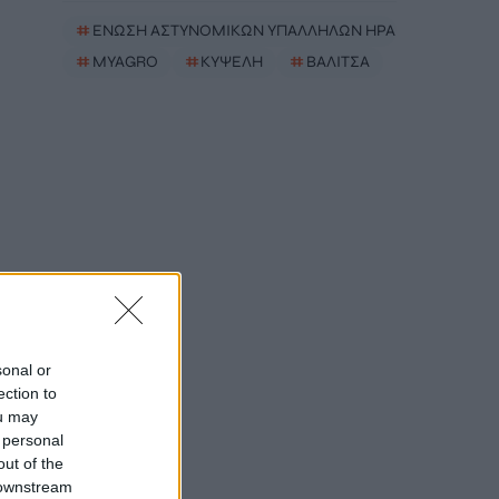
#
ΕΝΩΣΗ ΑΣΤΥΝΟΜΙΚΩΝ ΥΠΑΛΛΗΛΩΝ ΗΡΑΚΛΕΙΟΥ
#
MYAGRO
#
ΚΥΨΕΛΗ
#
ΒΑΛΙΤΣΑ
sonal or
ection to
ou may
 personal
out of the
 downstream