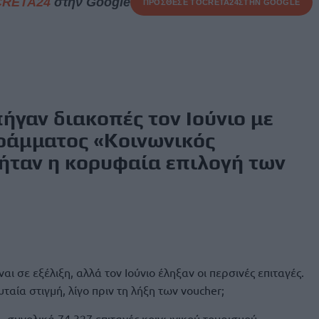
CRETA24
στην Google
ΠΡΟΣΘΕΣΕ ΤΟ
CRETA24
ΣΤΗΝ GOOGLE
ήγαν διακοπές τον Ιούνιο με
ράμματος «Κοινωνικός
 ήταν η κορυφαία επιλογή των
ναι σε εξέλιξη, αλλά τον Ιούνιο έληξαν οι περσινές επιταγές.
ταία στιγμή, λίγο πριν τη λήξη των voucher;
, συνολικά 74.327 επιταγές κοινωνικού τουρισμού