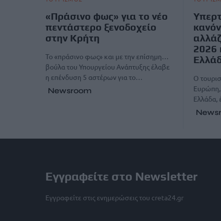
«Πράσινο φως» για το νέο
Υπερτ
πεντάστερο ξενοδοχείο
κανόν
στην Κρήτη
αλλάζ
2026 
Το «πράσινο φως» και με την επίσημη…
Ελλά
βούλα του Υπουργείου Ανάπτυξης έλαβε
η επένδυση 5 αστέρων για το…
Ο τουρισ
Ευρώπη, 
Newsroom
Ελλάδα, 
News
Εγγραφείτε στο Newsletter
Εγγραφείτε στις ενημερώσεις του creta24.gr