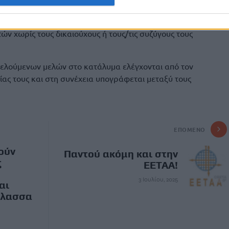
ν ξεχωριστές διακοπές:
τομο με αναπηρία που συνοδεύουν
ετών χωρίς τους δικαιούχους ή τους/τις συζύγους τους
ελούμενων μελών στο κατάλυμα ελέγχονται από τον
ας τους και στη συνέχεια υπογράφεται μεταξύ τους
ΕΠΌΜΕΝΟ
ούν
Παντού ακόμη και στην
ς
ΕΕΤΑΑ!
3 Ιουλίου, 2025
αι
άλασσα