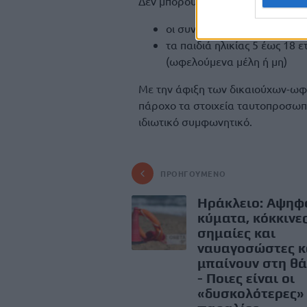
Δεν μπορούν να πραγματοποιήσου
οι συνοδοί ΑμεΑ χωρίς το ά
τα παιδιά ηλικίας 5 έως 18 
(ωφελούμενα μέλη ή μη)
Με την άφιξη των δικαιούχων-ωφ
πάροχο τα στοιχεία ταυτοπροσωπί
ιδιωτικό συμφωνητικό.
ΠΡΟΗΓΟΎΜΕΝΟ
Ηράκλειο: Αψηφ
κύματα, κόκκινε
σημαίες και
ναυαγοσώστες κ
μπαίνουν στη θ
- Ποιες είναι οι
«δυσκολότερες»