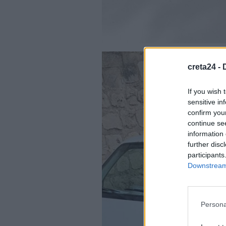
creta24 -
If you wish 
sensitive in
confirm you
continue se
information 
further disc
participants
Downstream 
Persona