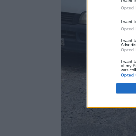
I want t
Opted 
I want t
Opted 
I want 
Advertis
Opted 
I want t
of my P
was col
Opted 