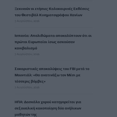
Ξεκινούν οι ετήσιες Καλοκαιρινές Εκθέσεις
του Φεστιβάλ Κινηματογράφου Χανίων
7 Αυγούστου, 2026
Ισπανία: Απολιθώματα αποκαλύπτουν ότι οι
πρώτοι Ευρωπαίοι ίσως ασκούσαν
κανιβαλισμό
7 Αυγούστου, 2026
Σοκαριστικές αποκαλύψεις του FBI μετά το
Μουντιάλ: «Θα ανατινάξω τον Μέσι με
τέσσερις βόμβες»
7 Αυγούστου, 2026
ΗΠΑ: Δασκάλα χορού κατηγορείται για
σεξουαλική κακοποίηση δύο ανήλικων
μαθητών της