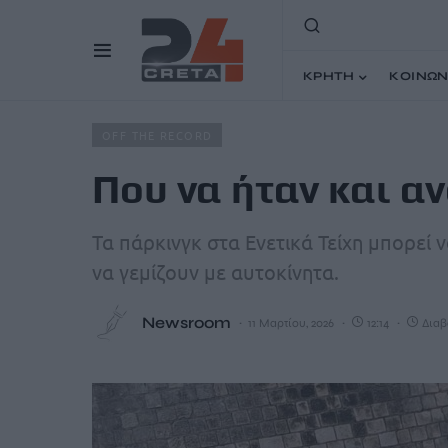
ΚΡΗΤΗ
ΚΟΙΝΩΝ
Home
Άρθρα
Που να ήταν και ανοιχτό…
OFF THE RECORD
Που να ήταν και α
Τα πάρκινγκ στα Ενετικά Τείχη μπορεί 
να γεμίζουν με αυτοκίνητα.
Newsroom
11 Μαρτίου, 2026
12:14
Διαβ