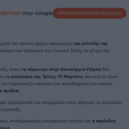
CRETA24
στην Google
ΠΡΟΣΘΕΣΕ ΤΟ
CRETA24
ΣΤΗΝ GOOGLE
 μετά την πρώτη ημέρα εφαρμογής
της εντολής της
λείσιμο των πάρκινγκ στα Ενετικά Τείχη, τα μέτρα της
.
μεία, όπως
το πάρκινγκ στην Καινούργια Πόρτα
δεν
σο τ
ο απόγευμα της Τρίτης 10 Μαρτίου
, όσο και το πρωί
ς να παρουσιάζει περίπου την συνηθισμένη του εικόνα:
ε αμάξια.
μία εξακολουθεί να ενημερώνει τους οδηγούς με χαρτάκια
ι γερανός.
ουν, οι πληροφορίες αναφέρουν πάντως ότι
η περίοδος
κόμα.