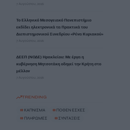
7 Αυγούστου, 2026
Το Ελληνικό Μεσογειακό Πανεπιστήμιο
εκδίδει ηλεκτρονικά τα Πρακτικά του
Διεπιστημονικού Συνεδρίου «Ρένα Κυριακού»
7 Αυγούστου, 2026
ΔΕΕΠ (ΝΟΔΕ) Ηρακλείου: Με έργα η
κυβέρνηση Μητσοτάκη οδηγεί την Κρήτη στο
μέλλον
7 Αυγούστου, 2026
TRENDING
#
ΚΑΠΝΙΣΜΑ
#
ΠΟΘΕΝ ΕΣΧΕΣ
#
ΠΛΗΡΩΜΕΣ
#
ΣΥΝΤΑΞΕΙΣ