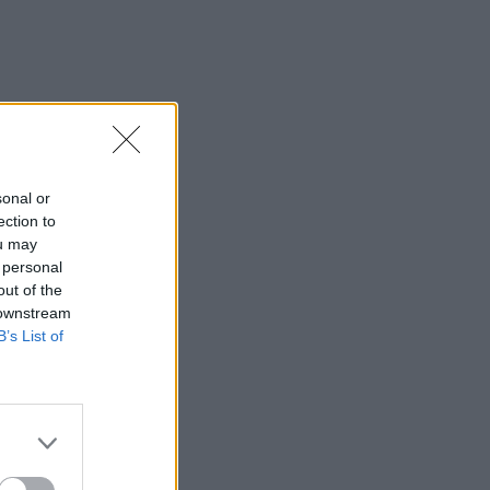
sonal or
ection to
ou may
 personal
out of the
 downstream
B’s List of